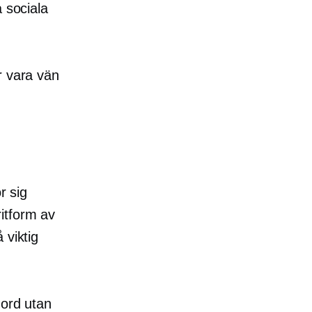
 sociala
r vara vän
r sig
itform av
 viktig
 ord utan