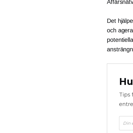
Affärsnätv
Det hjälpe
och agera 
potentiell
ansträngn
Hu
Tips 
entre