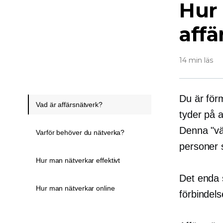
Hur 
affä
14 min läs
Du är för
Vad är affärsnätverk?
tyder på a
Denna "vän
Varför behöver du nätverka?
personer s
Hur man nätverkar effektivt
Det enda 
Hur man nätverkar online
förbindel