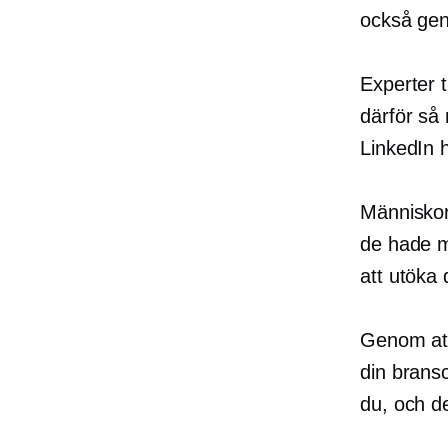
också gen
Experter 
därför så 
LinkedIn
Människor 
de hade me
att utöka 
Genom att
din bransc
du, och de