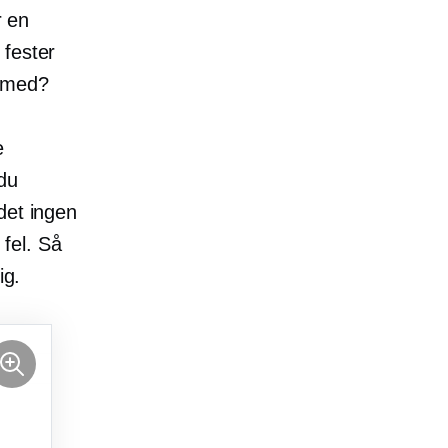
r en
fester
 med?
e
du
det ingen
 fel. Så
ig.