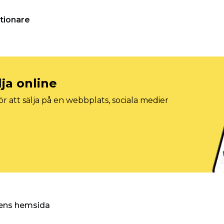
tionare
lja online
r att sälja på en webbplats, sociala medier
ggens hemsida