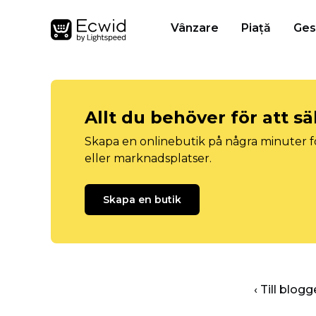
Vânzare
Piață
Ges
Allt du behöver för att sä
Skapa en onlinebutik på några minuter fö
eller marknadsplatser.
Skapa en butik
‹ Till blo