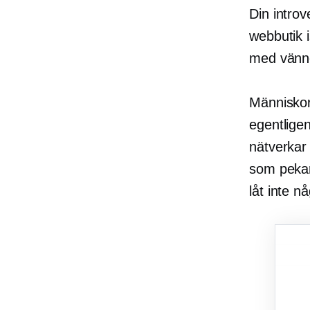
Din introv
webbutik i
med vänn
Människor
egentligen
nätverkar
som pekar 
låt inte n