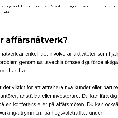
 samtycker till att ta emot Ecwid Newsletter. Jag kan avsluta prenumeration
 helst.
r affärsnätverk?
ätverk är enkel: det involverar aktiviteter som hjälp
 problem genom att utveckla ömsesidigt fördelaktig
r med andra.
är det viktigt för att attrahera nya kunder eller partne
rantörer, anställda eller investerare. Du kan lära dig 
på en konferens eller på affärsmöten. Du kan ocks
oworking-utrymmen, på högskoleträffar, under