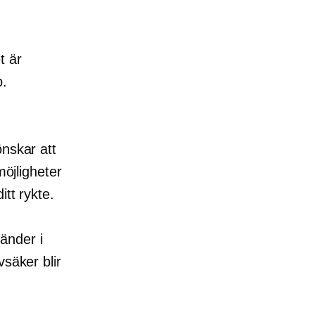
t är
b.
önskar att
möjligheter
itt rykte.
änder i
vsäker blir