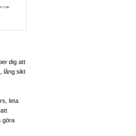
en när
er dig att
a,
lång sikt
rs, leta
att
å göra