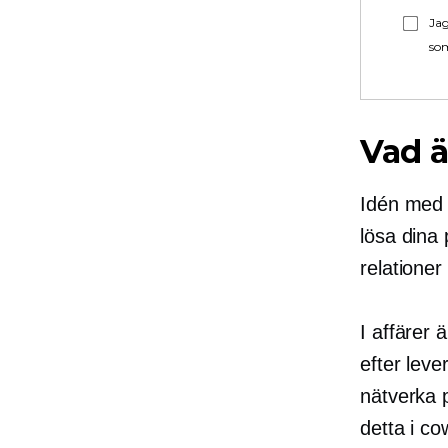
Jag
som
Vad ä
Idén med n
lösa dina
relatione
I affärer 
efter leve
nätverka 
detta i c