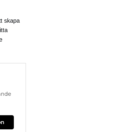
tt skapa
tta
e
vande
on