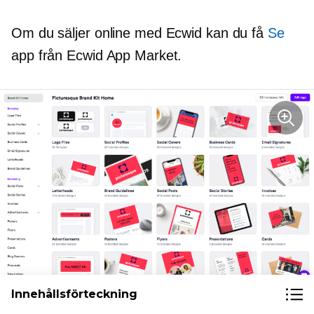
Om du säljer online med Ecwid kan du få
Se
app från Ecwid App Market.
Innehållsförteckning
Med Looka kan du skapa ett heltäckande varumärkespaket