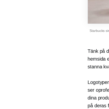
Starbucks si
Tänk på 
hemsida el
stanna kva
Logotyper
ser oprofe
dina produ
på deras 