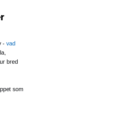
r
v -
vad
la,
ur bred
keppet som