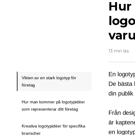
Hur
logo
varu
13 min läs
En logotyp
Vikten av en stark logotyp för
De bästa 
företag
din publik
Hur man kommer på logotypidéer
som representerar ditt företag
Från desig
är kapten
Kreativa logotypidéer för specifika
en logotyp
branscher