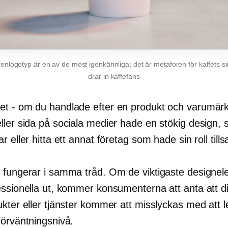
renlogotyp är en av de mest igenkännliga; det är metaforen för kaffets 
drar in kaffefans
det
-
om du handlade efter en produkt och varumär
ler sida på sociala medier hade en stökig design, s
r eller hitta ett annat företag som hade sin roll ti
 fungerar i samma tråd. Om de viktigaste designe
ssionella ut, kommer konsumenterna att anta att dit
kter eller tjänster kommer att misslyckas med att 
förväntningsnivå.