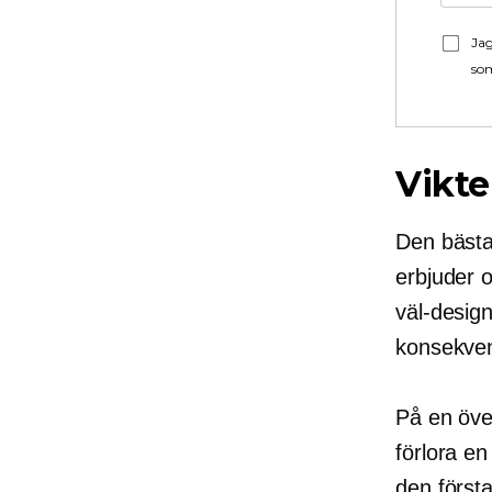
Jag
som
Vikte
Den bästa
erbjuder o
väl-desig
konsekvent
På en öve
förlora en
den först