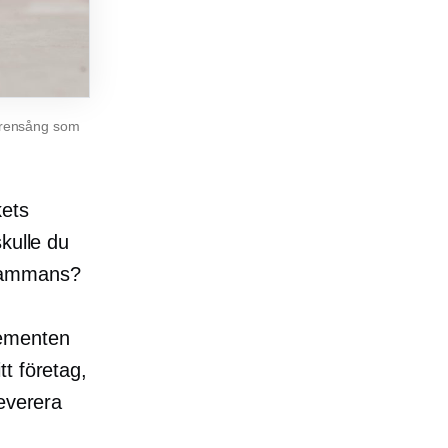
sirensång som
kets
kulle du
llsammans?
lementen
t företag,
leverera