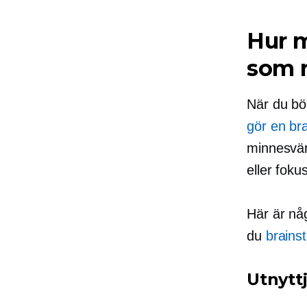
Hur 
som r
När du bör
gör en br
minnesvär
eller foku
Här är nå
du
brains
Utnyttj