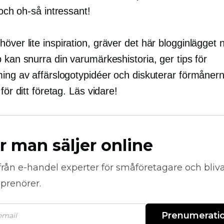
t och
oh-så
intressant!
ver lite inspiration, gräver det här blogginlägget n
 kan snurra din varumärkeshistoria, ger tips för
ming av affärslogotypidéer och diskuterar förmåner
 för ditt företag. Läs vidare!
r man säljer online
från
e-handel
experter för småföretagare och bli
prenörer.
Prenumerati