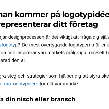
man kommer på logotypidée
epresenterar ditt företag
jar designprocessen är det viktigt att fråga dig själ
a logotyp
? De mest övertygande logotyperna är enk
da och inspirerar varumärkets målgrupp, oavsett h
serad den är.
gra steg och strategier som hjälper dig att styra s
torma logotypidéer
för ditt varumärke.
a din nisch eller bransch