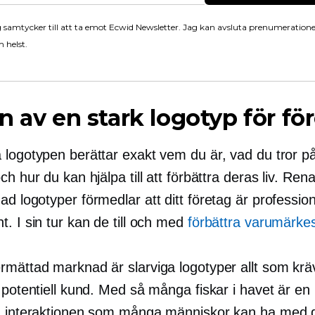
 samtycker till att ta emot Ecwid Newsletter. Jag kan avsluta prenumeration
 helst.
n av en stark logotyp för fö
 logotypen berättar exakt vem du är, vad du tror p
ch hur du kan hjälpa till att förbättra deras liv. Rena
nad
logotyper förmedlar att ditt företag är profession
. I sin tur kan de till och med
förbättra varumärkesl
rmättad marknad är slarviga logotyper allt som kräv
 potentiell kund. Med så många fiskar i havet är en
a interaktionen som många människor kan ha med d