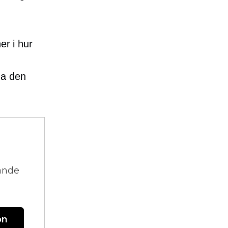
er i hur
na den
vande
on