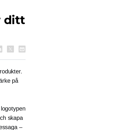
 ditt
rodukter.
märke på
, logotypen
och skapa
kessaga –