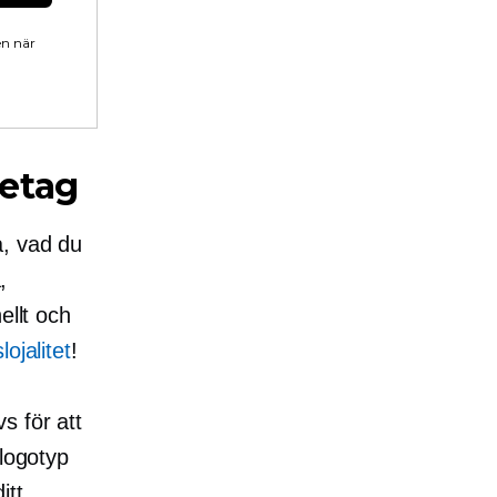
en när
retag
å, vad du
,
ellt och
ojalitet
!
s för att
 logotyp
itt