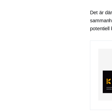
Det är där
sammanhål
potentiel