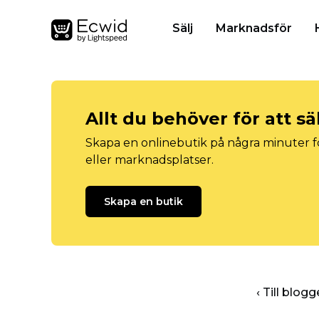
Sälj
Marknadsför
Allt du behöver för att sä
Skapa en onlinebutik på några minuter fö
eller marknadsplatser.
Skapa en butik
‹ Till blo