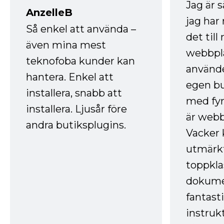
Jag är 
AnzelleB
jag ha
Så enkel att använda –
det till
även mina mest
webbpla
teknofoba kunder kan
använde
hantera. Enkel att
egen bu
installera, snabb att
med fyr
installera. Ljusår före
är webb
andra butiksplugins.
Vacker 
utmärkt
toppkla
dokume
fantast
instruk