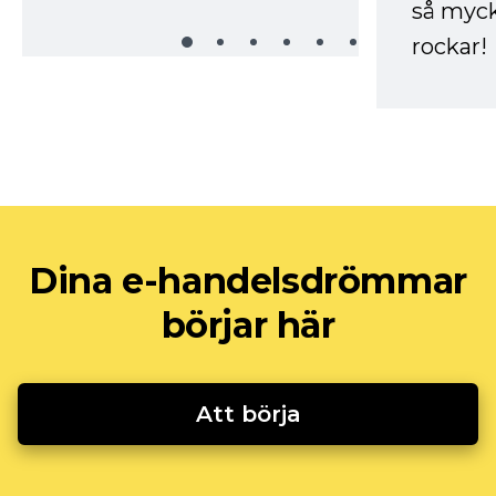
så myck
rockar!
Dina e-handelsdrömmar
börjar här
Att börja