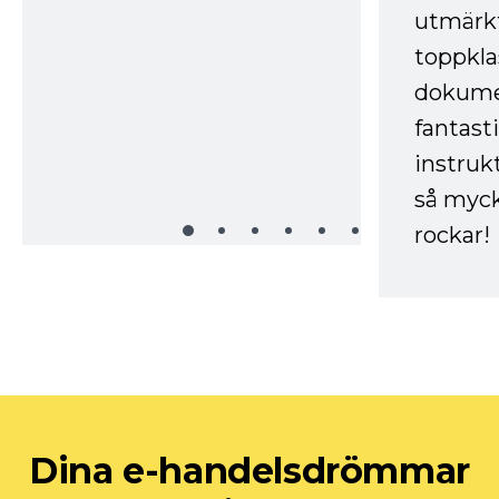
utmärkt
toppkla
dokume
fantast
instruk
så myck
rockar!
Dina e-handelsdrömmar