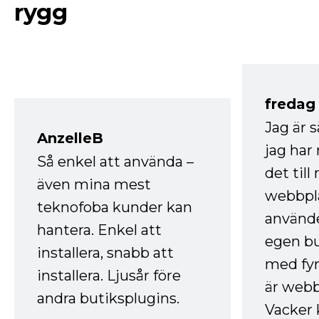
rygg
fredag ​
Jag är 
AnzelleB
jag ha
Så enkel att använda –
det till
även mina mest
webbpla
teknofoba kunder kan
använde
hantera. Enkel att
egen bu
installera, snabb att
med fyr
installera. Ljusår före
är webb
andra butiksplugins.
Vacker 