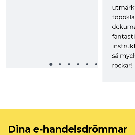
utmärkt
toppkla
dokume
fantast
instruk
så myck
rockar!
Dina e-handelsdrömmar