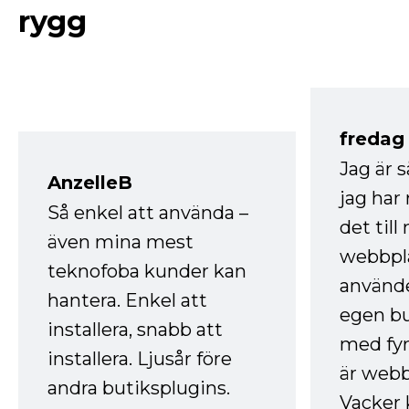
rygg
fredag ​
Jag är 
AnzelleB
jag ha
Så enkel att använda –
det till
även mina mest
webbpla
teknofoba kunder kan
använde
hantera. Enkel att
egen bu
installera, snabb att
med fyr
installera. Ljusår före
är webb
andra butiksplugins.
Vacker 