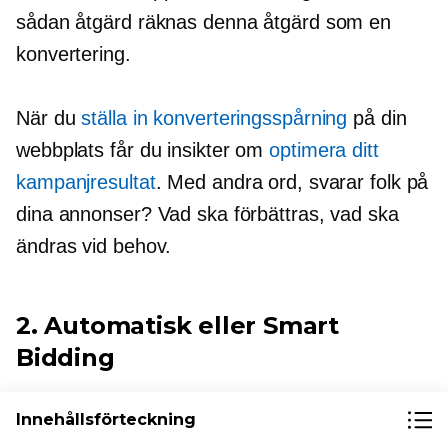
sådan åtgärd räknas denna åtgärd som en
konvertering.
När du
ställa in konverteringsspårning
på din
webbplats får du insikter om
optimera ditt
kampanjresultat
. Med andra ord, svarar folk på
dina annonser? Vad ska förbättras, vad ska
ändras vid behov.
2. Automatisk eller Smart
Bidding
Automatiserad budgivning
använder Google AI
Innehållsförteckning
för att optimera rätt bud för varje