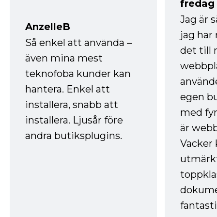
fredag ​
Jag är 
AnzelleB
jag ha
Så enkel att använda –
det till
även mina mest
webbpla
teknofoba kunder kan
använde
hantera. Enkel att
egen bu
installera, snabb att
med fyr
installera. Ljusår före
är webb
andra butiksplugins.
Vacker 
utmärkt
toppkla
dokume
fantast