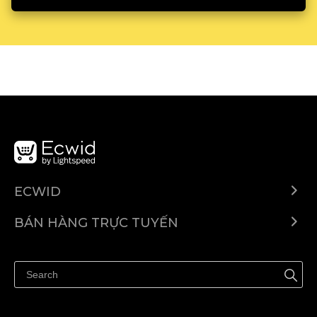
ECWID
Ecwid.com
BÁN HÀNG TRỰC TUYẾN
Trung tâm trợ giúp
Bán ở bất cứ đâu
Quảng bá ở bất cứ đâu
Kiểm soát mọi thứ