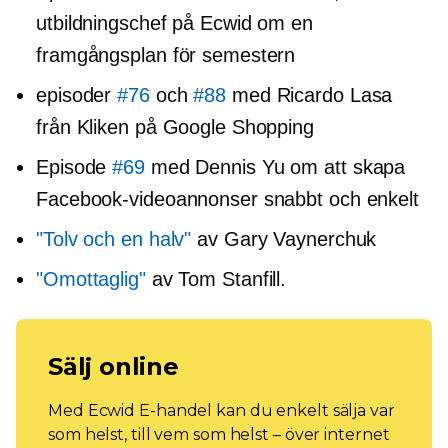
utbildningschef på Ecwid om en
framgångsplan för semestern
episoder
#76
och
#88
med Ricardo Lasa
från Kliken på Google Shopping
Episode
#69
med Dennis Yu om att skapa
Facebook-videoannonser snabbt och enkelt
"Tolv och en halv"
av Gary Vaynerchuk
"Omottaglig"
av Tom Stanfill.
Sälj online
Med Ecwid E-handel kan du enkelt sälja var
som helst, till vem som helst – över internet