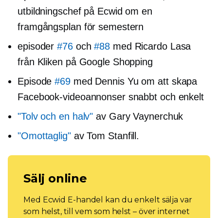
utbildningschef på Ecwid om en
framgångsplan för semestern
episoder
#76
och
#88
med Ricardo Lasa
från Kliken på Google Shopping
Episode
#69
med Dennis Yu om att skapa
Facebook-videoannonser snabbt och enkelt
"Tolv och en halv"
av Gary Vaynerchuk
"Omottaglig"
av Tom Stanfill.
Sälj online
Med Ecwid E-handel kan du enkelt sälja var
som helst, till vem som helst – över internet