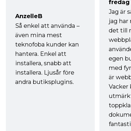
fredag ​
Jag är 
AnzelleB
jag ha
Så enkel att använda –
det till
även mina mest
webbpla
teknofoba kunder kan
använde
hantera. Enkel att
egen bu
installera, snabb att
med fyr
installera. Ljusår före
är webb
andra butiksplugins.
Vacker 
utmärkt
toppkla
dokume
fantast