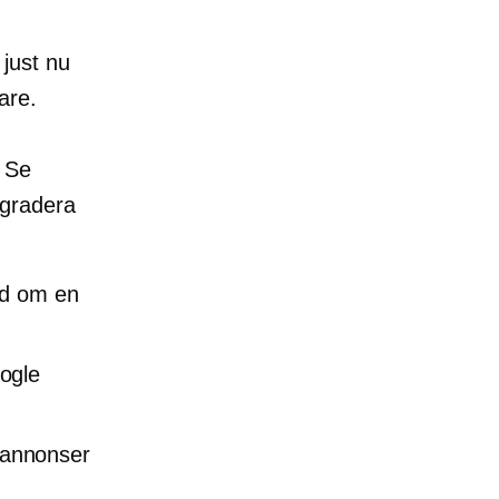
just nu
are.
. Se
pgradera
id om en
ogle
oannonser