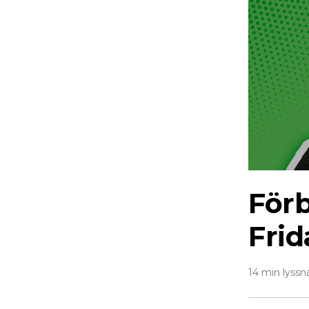
Förb
Frid
14 min lyssn