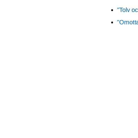
"Tolv o
"Omotta