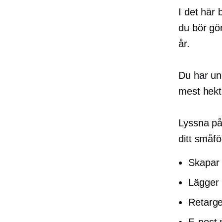
I det här
du bör gör
år.
Du har un
mest hekti
Lyssna på
ditt småf
Skapar 
Lägger 
Retarge
E-post 