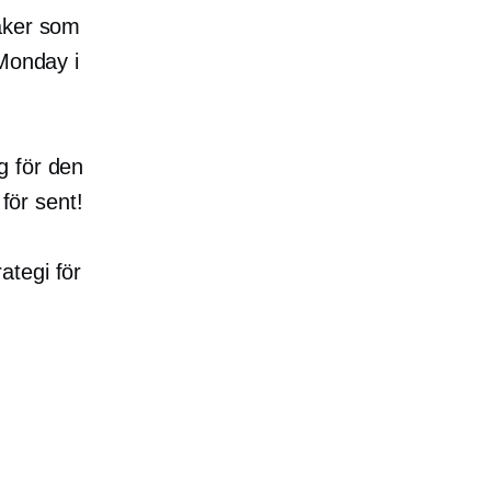
saker som
​Monday i
g för den
 för sent!
ategi för