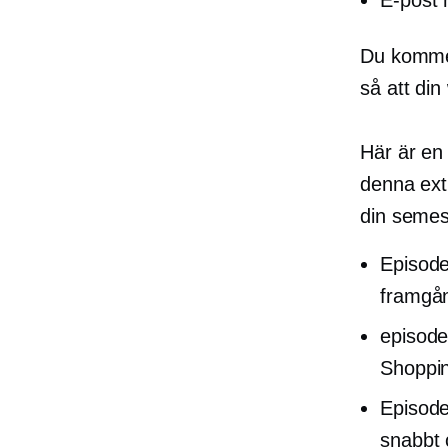
Du kommer
så att di
Här är en
denna ext
din semes
Episod
framgån
episod
Shoppi
Episod
snabbt 