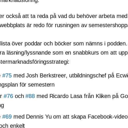
 också att ta reda på vad du behöver arbeta med 
n webbplats är redo för rusningen av semestershopp
 lista över poddar och böcker som nämns i podden
ra läsning/lyssnande som en snabbkurs om att up
termarknadsföringsstrategi:
e
#75
med Josh Berkstreer, utbildningschef på Ecw
gsplan för semestern
er
#76
och
#88
med Ricardo Lasa från Kliken på Go
ng
e
#69
med Dennis Yu om att skapa Facebook-vide
och enkelt