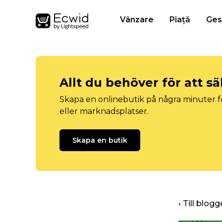
Vânzare
Piață
Ges
Allt du behöver för att sä
Skapa en onlinebutik på några minuter fö
eller marknadsplatser.
Skapa en butik
‹ Till blo