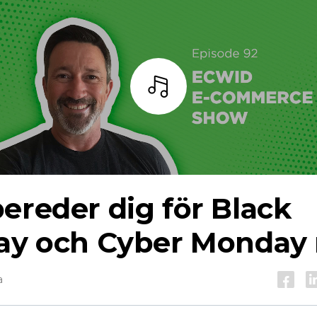
Lyssna
ereder dig för Black
ay och Cyber ​​Monday
a