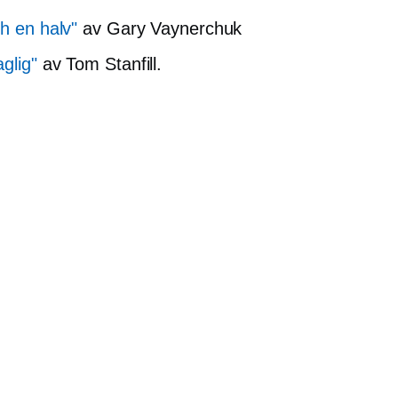
ch en halv"
av Gary Vaynerchuk
glig"
av Tom Stanfill.