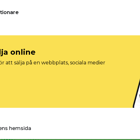
tionare
lja online
r att sälja på en webbplats, sociala medier
ggens hemsida