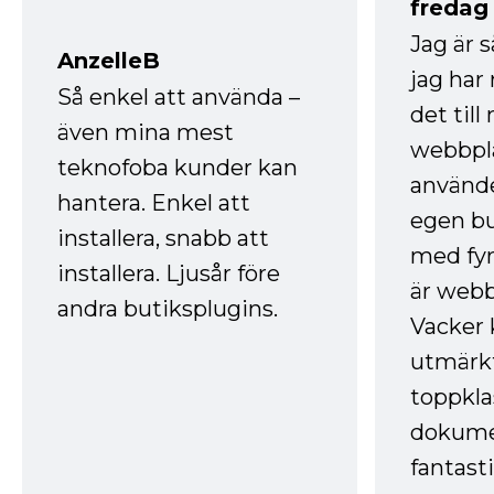
fredag ​
Jag är 
AnzelleB
jag ha
Så enkel att använda –
det till
även mina mest
webbpla
teknofoba kunder kan
använde
hantera. Enkel att
egen bu
installera, snabb att
med fyr
installera. Ljusår före
är webb
andra butiksplugins.
Vacker 
utmärkt
toppkla
dokume
fantast