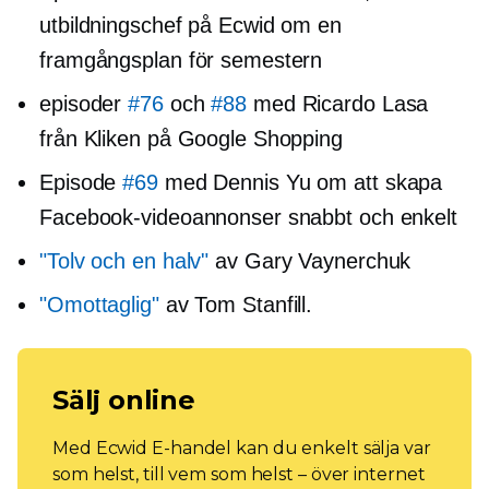
utbildningschef på Ecwid om en
framgångsplan för semestern
episoder
#76
och
#88
med Ricardo Lasa
från Kliken på Google Shopping
Episode
#69
med Dennis Yu om att skapa
Facebook-videoannonser snabbt och enkelt
"Tolv och en halv"
av Gary Vaynerchuk
"Omottaglig"
av Tom Stanfill.
Sälj online
Med Ecwid E-handel kan du enkelt sälja var
som helst, till vem som helst – över internet