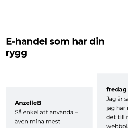
E-handel som har din
rygg
fredag ​
Jag är 
AnzelleB
jag ha
Så enkel att använda –
det till
även mina mest
webbpla