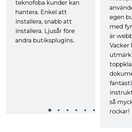
teknofoba kunder kan
använde
hantera. Enkel att
egen bu
installera, snabb att
med fyr
installera. Ljusår före
är webb
andra butiksplugins.
Vacker 
utmärkt
toppkla
dokume
fantast
instruk
så myck
rockar!