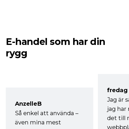
E-handel som har din
rygg
fredag ​
Jag är 
AnzelleB
jag ha
Så enkel att använda –
det till
även mina mest
webbpla