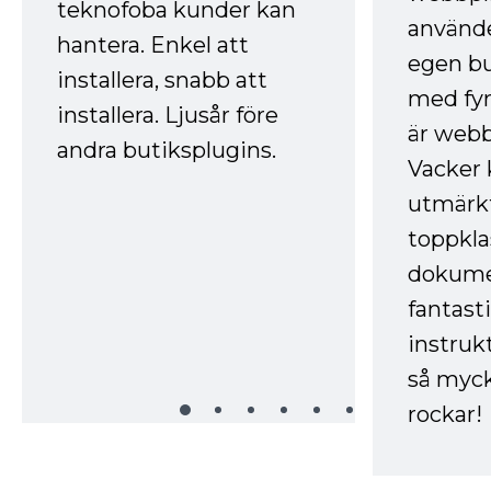
teknofoba kunder kan
använde
hantera. Enkel att
egen bu
installera, snabb att
med fyr
installera. Ljusår före
är webb
andra butiksplugins.
Vacker 
utmärkt
toppkla
dokume
fantast
instruk
så myck
rockar!