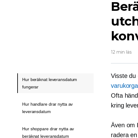
Ber
utc
kon
12 min läs
Visste du
Hur beräknat leveransdatum
varukorga
fungerar
Ofta händ
Hur handlare drar nytta av
kring lev
leveransdatum
Även om E
Hur shoppare drar nytta av
radera en
beräknat leveransdatum