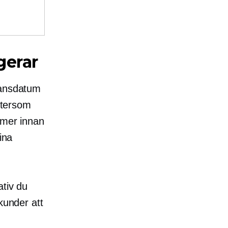
gerar
ransdatum
eftersom
mmer innan
ina
ativ du
kunder att