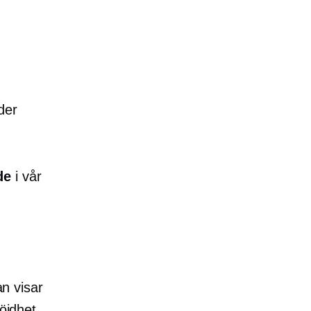
der
de
i vår
n visar
öjdhet.