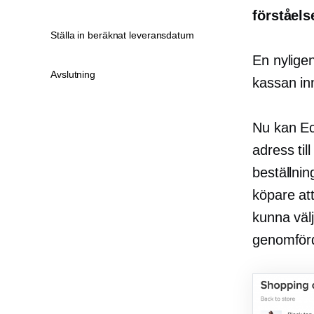
förståels
Ställa in beräknat leveransdatum
En nylige
Avslutning
kassan in
Nu kan Ec
adress til
beställni
köpare att
kunna väl
genomför