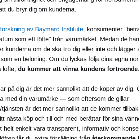
att du bryr dig om kunderna.
forskning av Baymard Institute
, konsumenter "betr
atum som ett löfte" från varumärket. Medan de han
kunderna om de ska tro dig eller inte och lägger sin
 som en belöning. Om du lyckas följa dina egna no
a löfte,
du kommer att vinna kundens förtroende
tar på dig är det mer sannolikt att de köper av dig
da med din
varumärke — som
eftersom de gillar
tjänsten är det mer sannolikt att de kommer tillbaka 
sitt nästa köp och till och med berättar för sina vän
 helt enkelt vara transparent, informativ och kons
öften får du extra försäljning från
återkommande 