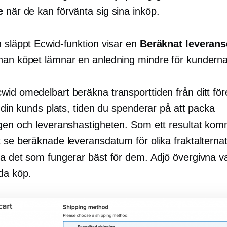
e
när de kan förvänta sig sina inköp.
n släppt Ecwid-funktion visar en
Beräknat leveran
nan köpet lämnar en anledning mindre för kunderna a
wid omedelbart beräkna transporttiden från ditt för
l din kunds plats, tiden du spenderar på att packa
ngen och leveranshastigheten. Som ett resultat kom
 se beräknade leveransdatum för olika fraktalternat
ja det som fungerar bäst för dem. Adjö övergivna v
da köp.