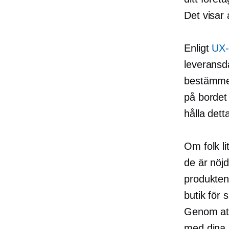
Det visar 
Enligt
UX-
leveransd
bestämmer 
på bordet
hålla dett
Om folk li
de är nöj
produkten/
butik för 
Genom att
med dina l