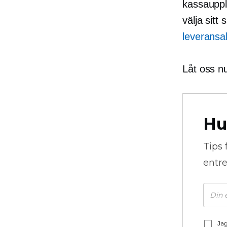
kassauppl
välja sit
leveransal
Låt oss nu
Hu
Tips 
entre
Jag