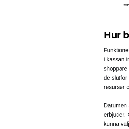
som
Hur b
Funktione
i kassan i
shoppare i
de slutför
resurser d
Datumen s
erbjuder. 
kunna väl