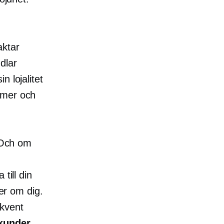
aktar
dlar
 lojalitet
rmer och
.
. Och om
till din
ner om dig.
ekvent
kunder