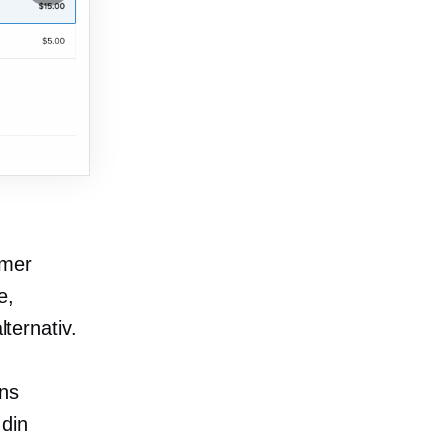
mmer
e,
lternativ.
ans
 din