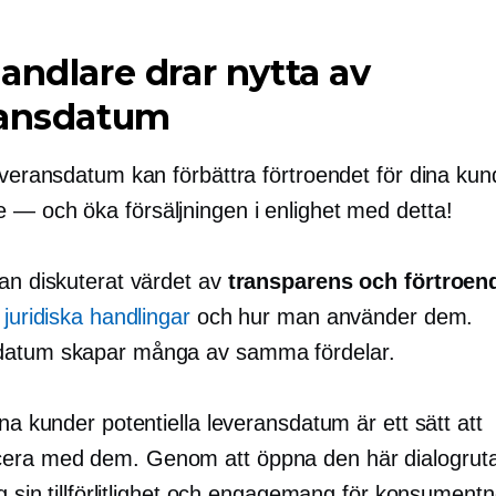
andlare drar nytta av
ransdatum
everansdatum kan förbättra förtroendet för dina kun
e — och
öka försäljningen i enlighet med detta!
dan diskuterat värdet av
transparens och förtroen
 juridiska handlingar
och hur man använder dem.
datum skapar många av samma fördelar.
ina kunder potentiella leveransdatum är ett sätt att
ra med dem. Genom att öppna den här dialogruta
ag sin tillförlitlighet och engagemang för konsumentn