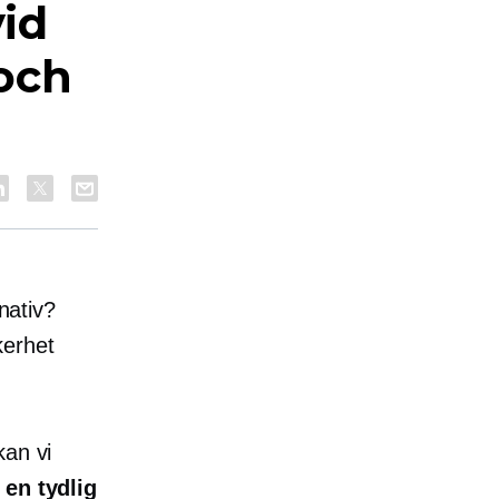
id
och
rnativ?
kerhet
kan vi
 en tydlig