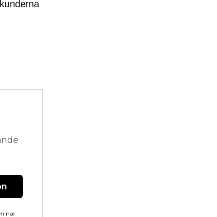
 kunderna
vande
on
en när