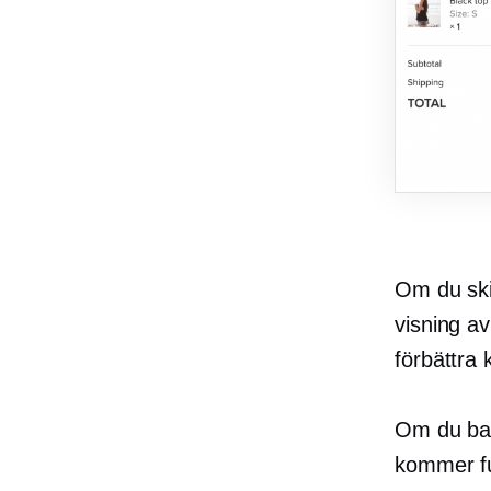
Om du ski
visning a
förbättra 
Om du bara
kommer fu