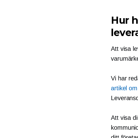
Hur h
leve
Att visa l
varumärk
Vi har re
artikel om
Leverans
Att visa d
kommunice
ditt föret