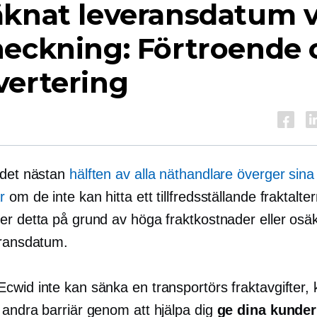
äknat leveransdatum v
heckning: Förtroende 
vertering
 det nästan
hälften av alla näthandlare överger sina
r
om de inte kan hitta ett tillfredsställande fraktalte
er detta på grund av höga fraktkostnader eller osä
eransdatum.
cwid inte kan sänka en transportörs fraktavgifter, 
 andra barriär genom att hjälpa dig
ge dina kunder