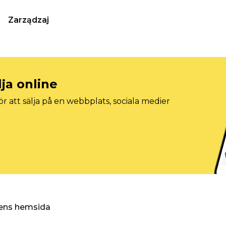
Zarządzaj
lja online
r att sälja på en webbplats, sociala medier
ggens hemsida