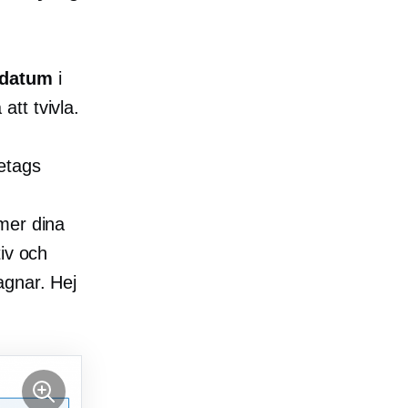
sdatum
i
tt tvivla.
etags
mer dina
iv och
agnar. Hej