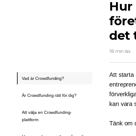
Hur
före
det t
18 min läs
Att start
Vad är Crowdfunding?
entreprenö
förverklig
Är Crowdfunding rätt för dig?
kan vara 
Att välja en Crowdfunding-
plattform
Tänk om d