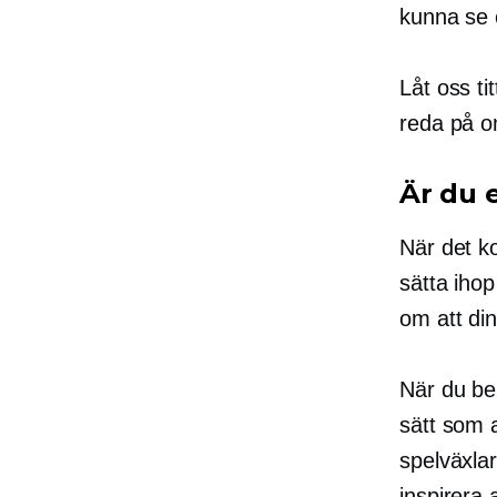
kunna se e
Låt oss ti
reda på om
Är du 
När det k
sätta iho
om att din
När du be
sätt som a
spelväxlar
inspirera 