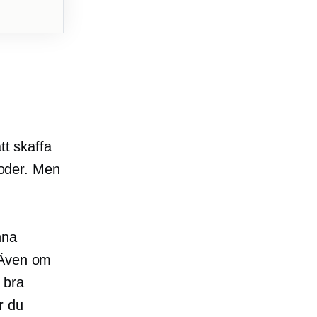
tt skaffa
toder. Men
nna
 Även om
 bra
ör du