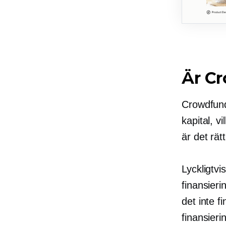
Är Cr
Crowdfundi
kapital, v
är det rätt
Lyckligtv
finansier
det inte f
finansieri