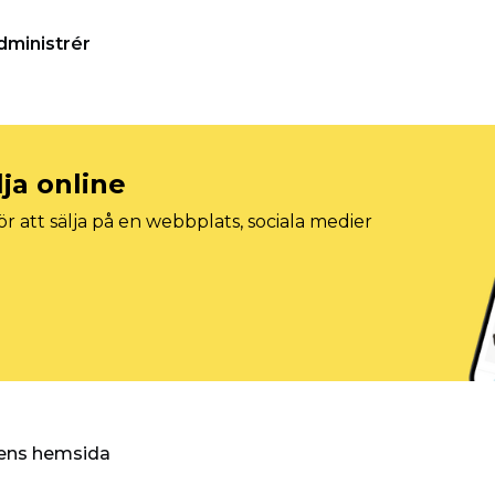
dministrér
lja online
r att sälja på en webbplats, sociala medier
ggens hemsida