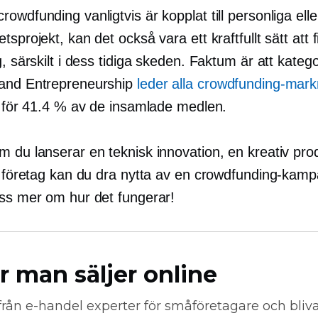
owdfunding vanligtvis är kopplat till personliga elle
tsprojekt, kan det också vara ett kraftfullt sätt att 
g, särskilt i dess tidiga skeden. Faktum är att katego
and Entrepreneurship
leder alla crowdfunding-mar
år för 41.4 % av de insamlade medlen.
 du lanserar en teknisk innovation, en kreativ prod
lt företag kan du dra nytta av en crowdfunding-kamp
oss mer om hur det fungerar!
r man säljer online
från
e-handel
experter för småföretagare och bli