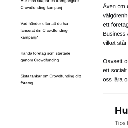
Hur man skapar en framgångsrik
Även om cr
Crowdfunding-kampanj
välgörenhe
Vad händer efter att du har
ett företa
lanserat din Crowdfunding-
Business 
kampanj?
vilket st
Kända företag som startade
genom Crowdfunding
Oavsett om
ett socia
Sista tankar om Crowdfunding ditt
oss lära 
företag
Hu
Tips 