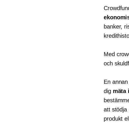
Crowdfundi
ekonomisk
banker, ri
kredithist
Med crowdf
och
skuldf
En annan f
dig
mäta i
bestämmer 
att stödja
produkt ell