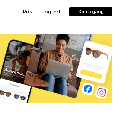
Pris
Log ind
Kom i gang