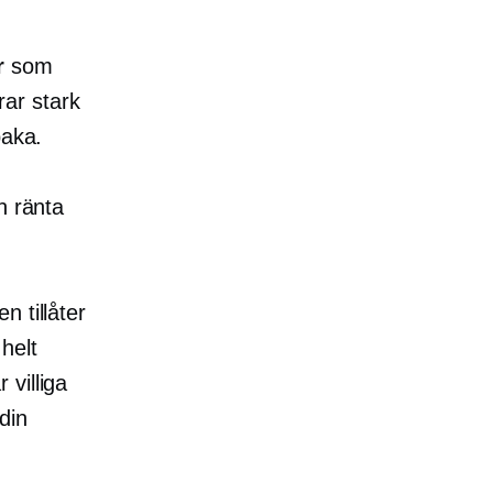
r
som
rar stark
baka.
n ränta
 tillåter
helt
villiga
 din