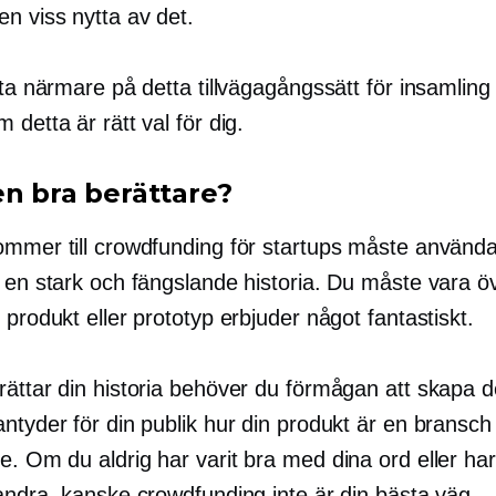
n viss nytta av det.
tta närmare på detta tillvägagångssätt för insamling
 detta är rätt val för dig.
en bra berättare?
ommer till crowdfunding för startups måste använd
p en stark och fängslande historia. Du måste vara ö
 produkt eller prototyp erbjuder något fantastiskt.
rättar din historia behöver du förmågan att skapa d
ntyder för din publik hur din produkt är en bransch
e.
Om du aldrig har varit bra med dina ord eller har
andra, kanske crowdfunding inte är din bästa väg.