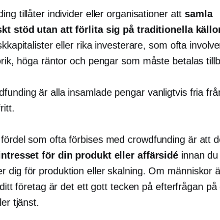
ng tillåter individer eller organisationer att
samla
t stöd utan att förlita sig på traditionella källo
skkapitalister eller rika investerare, som ofta involve
orik, höga räntor och pengar som måste betalas till
unding är alla insamlade pengar vanligtvis fria frå
ritt.
ördel som ofta förbises med crowdfunding är att den
ntresset för din produkt eller affärsidé
innan du 
dig för produktion eller skalning. Om människor är 
 ditt företag är det ett gott tecken på efterfrågan på
er tjänst.