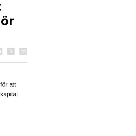
t
gör
för att
kkapital