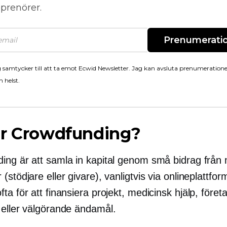
prenörer.
Prenumerati
 samtycker till att ta emot Ecwid Newsletter. Jag kan avsluta prenumeration
 helst.
är Crowdfunding?
ing är att samla in kapital genom små bidrag frå
(stödjare eller givare), vanligtvis via onlineplattfor
ta för att finansiera projekt, medicinsk hjälp, föret
 eller välgörande ändamål.