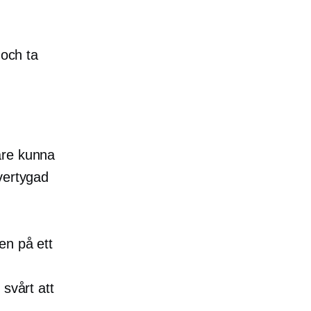
 och ta
are kunna
vertygad
en på ett
 svårt att