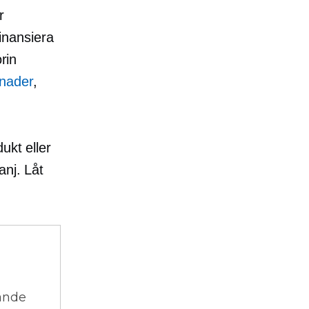
r
finansiera
rin
knader
,
ukt eller
anj. Låt
vande