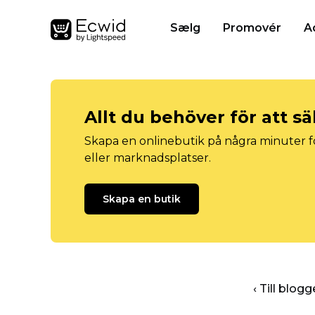
Sælg
Promovér
A
Allt du behöver för att sä
Skapa en onlinebutik på några minuter fö
eller marknadsplatser.
Skapa en butik
‹ Till blo