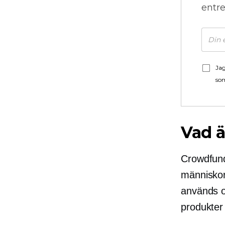
entre
Jag
som
Vad 
Crowdfund
människor 
används of
produkter