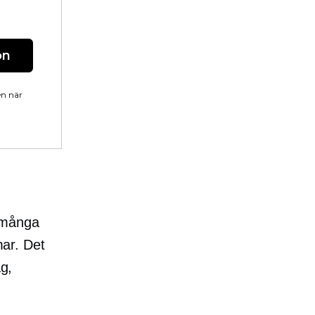
on
en när
n många
mar. Det
ag,