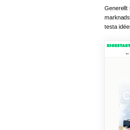
Generellt 
marknadsv
testa idé