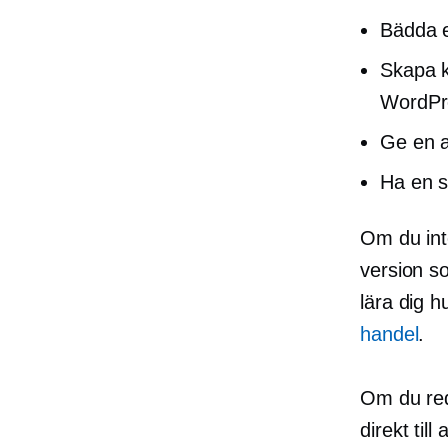
Bädda e
Skapa k
WordPr
Ge en 
Ha en s
Om du int
version so
lära dig 
handel
.
Om du re
direkt til