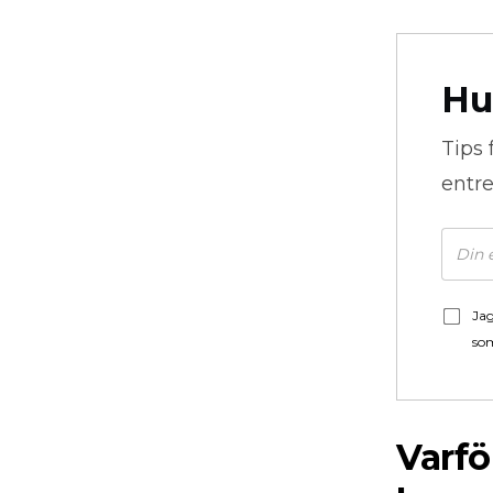
Hu
Tips 
entre
Jag
som
Varfö