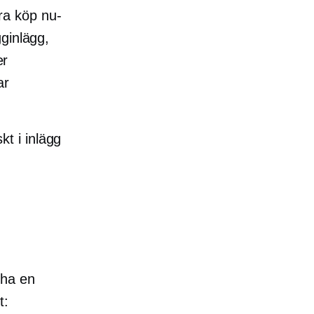
era köp nu-
ginlägg,
er
ar
t i inlägg
 ha en
t: