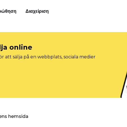
οώθηση
Διαχείριση
lja online
r att sälja på en webbplats, sociala medier
ggens hemsida