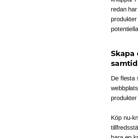
redan har 
produkter 
potentiell
Skapa 
samtid
De flesta 
webbplats
produkter 
Köp nu-kn
tillfredss
bara en k