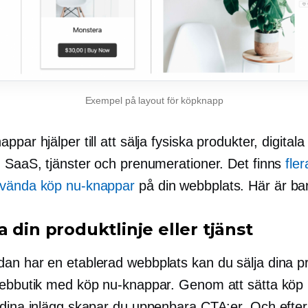
Exempel på layout för köpknapp
ppar hjälper till att sälja fysiska produkter, digitala
, SaaS, tjänster och prenumerationer. Det finns
fle
nvända köp nu-knappar
på din webbplats. Här är ba
 din produktlinje eller tjänst
an har en etablerad webbplats kan du sälja dina p
webbutik med köp nu-knappar. Genom att sätta köp
 dina inlägg skapar du uppenbara CTA:er. Och efte