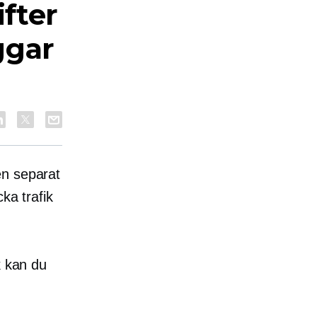
fter
ggar
en separat
ka trafik
k kan du