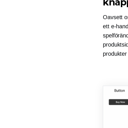
knapp
Oavsett om
ett e-han
spelföränd
produktsid
produkter