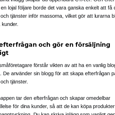
en lojal följare borde det vara ganska enkelt att få 
och tjänster inför massorna, vilket gör att lurarna bl
a kunder.
efterfrågan och gör en försäljning
igt
småföretagare förstår vikten av att ha en vanlig blo
. De använder sin blogg för att skapa efterfrågan p
och tjänster.
appen tar den efterfrågan och skapar omedelbar
tällelse för dina kunder, så att de kan köpa produkt
napptryckning. Du kan skriva inlägg som vanligt ge