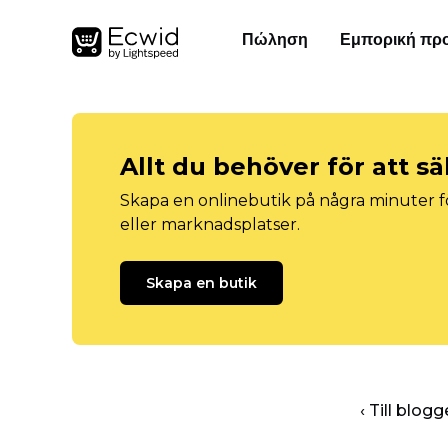
Πώληση
Εμπορική πρ
Allt du behöver för att sä
Skapa en onlinebutik på några minuter fö
eller marknadsplatser.
Skapa en butik
‹ Till blo