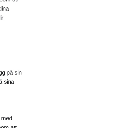
dina
ir
gg på sin
å sina
er med
nom att