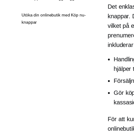
Det enklas
Utöka din onlinebutik med Köp nu-
knappar. 
knappar
vilket på 
prenumere
inkluderar
Handlin
hjälper 
Försäljn
Gör köp
kassasi
För att k
onlinebuti