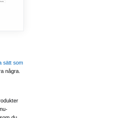
ra sätt som
ra några.
rodukter
 nu-
rsom du