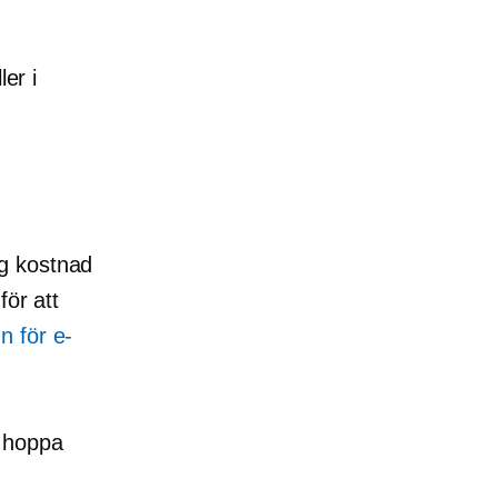
er i
åg kostnad
för att
 för e-
n hoppa