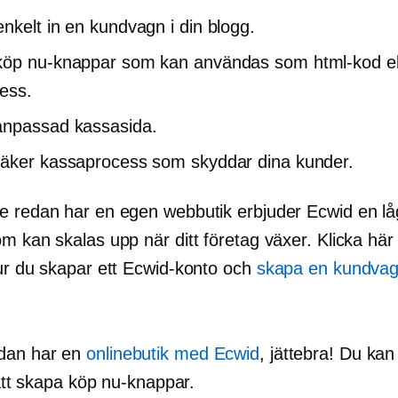
nkelt in en kundvagn i din blogg.
öp nu-knappar som kan användas som html-kod ell
ess.
anpassad kassasida.
äker kassaprocess som skyddar dina kunder.
e redan har en egen webbutik erbjuder Ecwid en
l
m kan skalas upp när ditt företag växer. Klicka här 
hur du skapar ett Ecwid-konto och
skapa en kundvagn
dan har en
onlinebutik med Ecwid
, jättebra! Du ka
l att skapa köp nu-knappar.