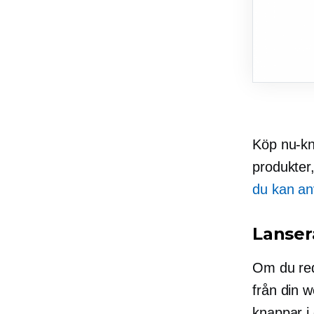
Köp nu-kna
produkter
du kan a
Lansera
Om du red
från din 
knappar i