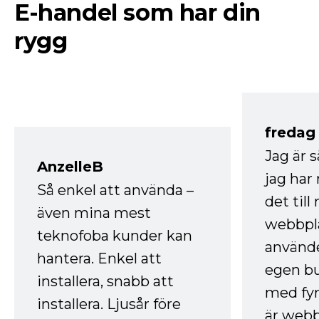
E-handel som har din
rygg
fredag ​
Jag är 
AnzelleB
jag ha
Så enkel att använda –
det till
även mina mest
webbpla
teknofoba kunder kan
använde
hantera. Enkel att
egen bu
installera, snabb att
med fyr
installera. Ljusår före
är webb