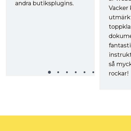
andra butiksplugins.
Vacker 
utmärkt
toppkla
dokume
fantast
instruk
så myck
rockar!