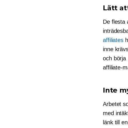
Lätt a
De flesta 
inträdesb
affiliates
h
inne krävs
och börja 
affiliate
Inte m
Arbetet so
med intäkt
länk till 