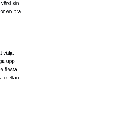
 värd sin
för en bra
t välja
gga upp
de flesta
ja mellan