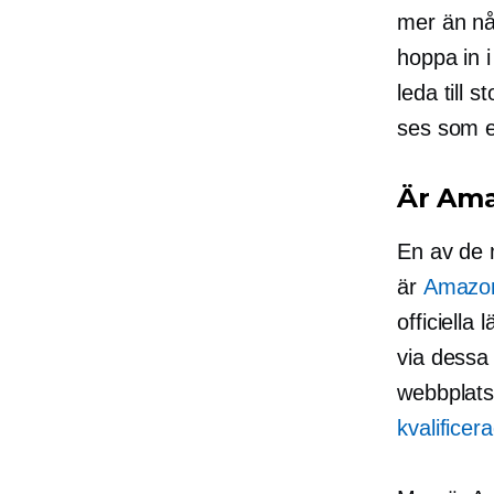
mer än någ
hoppa in 
leda till 
ses som en
Är Ama
En av de
är
Amazon 
officiella
via dessa 
webbplats
kvalifice