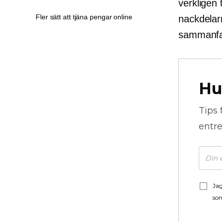
verkligen 
Fler sätt att tjäna pengar online
nackdelar
sammanfat
Hu
Tips 
entre
Jag
som