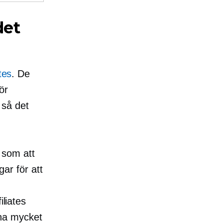
det
tes
. De
ör
, så det
r som att
gar för att
iliates
jäna mycket