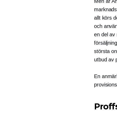
Men är Ama
marknadsf
allt körs
och
använ
en del av
försäljnin
största on
utbud av p
En anmärk
provisions
Proff