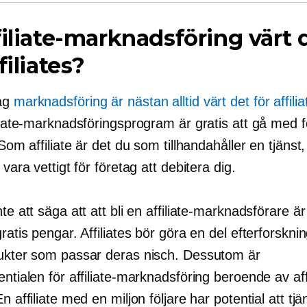
filiate-marknadsföring värt 
filiates?
lag
marknadsföring är nästan alltid värt det för affilia
iliate-marknadsföringsprogram är gratis att gå med f
. Som affiliate är det du som tillhandahåller en tjänst
 vara vettigt för företag att debitera dig.
nte att säga att att bli en affiliate-marknadsförare ä
gratis pengar. Affiliates bör göra en del efterforsknin
dukter som passar deras nisch. Dessutom är
entialen för affiliate-marknadsföring beroende av aff
En affiliate med en miljon följare har potential att t