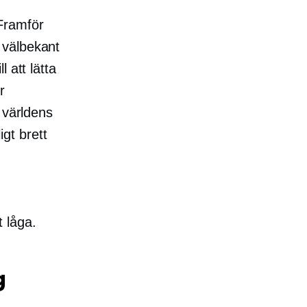
Framför
 välbekant
 att lätta
r
 världens
igt brett
t låga.
g