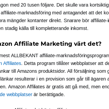
on med 20 tusen följare. Det skulle vara kortsiktigt
i affiliate-marknadsföring med antagandet att det k
stora mängder kontanter direkt. Snarare bör affiliate
 stadig källa till kompletterande inkomst.
zon Affiliate Marketing värt det?
 mest
ALLBEKANT
affiliate-marknadsföringsprogra
Affiliates
. Detta program tillåter webbplatser att d
 länkar till Amazons produktsidor. All försäljning som
länkar resulterar i en provision som går till ägaren
en. Amazon Affiliates är gratis att gå med, men en
rade webbplatser
är berättigade.