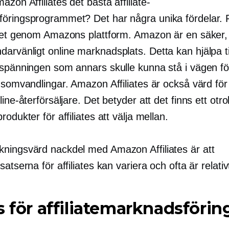
zon Affiliates det bästa affiliate-
öringsprogrammet? Det har några unika fördelar. 
 det genom Amazons plattform. Amazon är en säker,
darvänligt
online marknadsplats. Detta kan hjälpa till
 spänningen som annars skulle kunna stå i vägen fö
gsomvandlingar. Amazon Affiliates är också värd för
line-återförsäljare. Det betyder att det finns ett otrol
rodukter för affiliates att välja mellan.
ningsvärd nackdel med Amazon Affiliates är att
satserna för affiliates kan variera och ofta är relativ
s för affiliatemarknadsförin