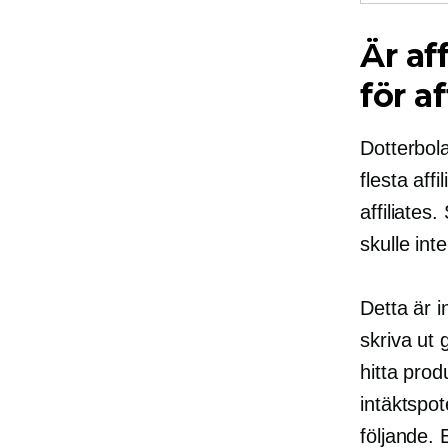
Är af
för af
Dotterbo
flesta aff
affiliates
skulle inte
Detta är i
skriva ut 
hitta pro
intäktspot
följande. 