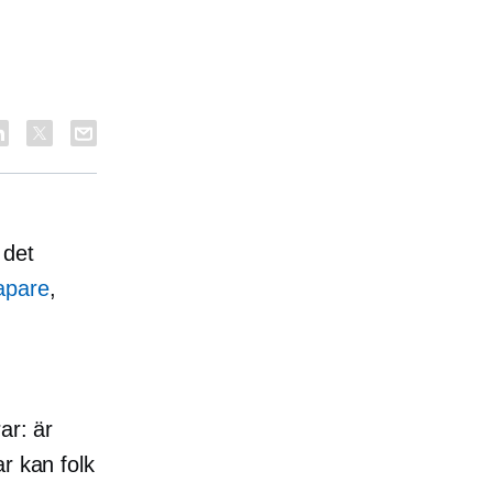
 det
apare
,
ar: är
r kan folk