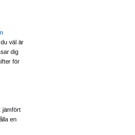
am
 du väl är
ssar dig
fter för
 jämfört
ålla en
a