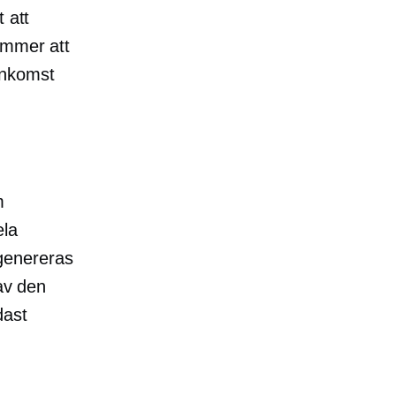
 att
ommer att
-inkomst
m
ela
 genereras
 av den
dast