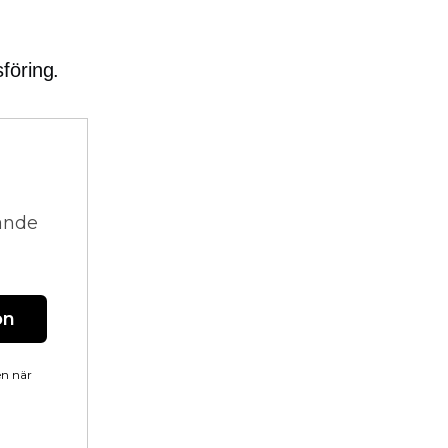
föring.
vande
on
en när