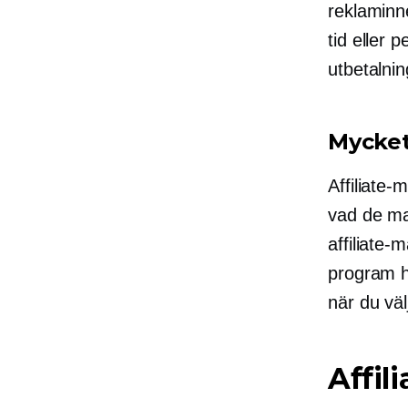
reklaminne
tid eller 
utbetalnin
Mycket
Affiliate-
vad de ma
affiliate-m
program ha
när du väl
Affil