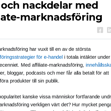
- och nackdelar med
liate-marknadsföring
arknadsföring har vuxit till en av de största
öringsstrategier för e-handel
i totala intäkter under
ecenniet. Med affiliate-marknadsföring,
innehållssk
r, bloggar, podcasts och mer får alla betalt för att
ra produkter till sin publik.
popularitet kanske vissa människor fortfarande undr
marknadsföring verkligen värt det? Hur mycket penga