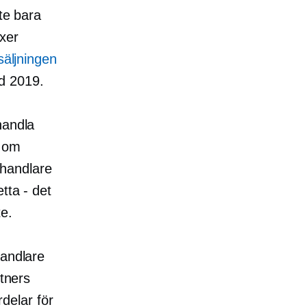
nte bara
xer
säljningen
d 2019.
andla
å om
-handlare
tta - det
te.
handlare
rtners
rdelar för