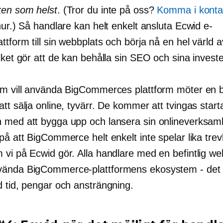
lken som helst
. (Tror du inte på oss?
Komma i konta
hur.) Så handlare kan helt enkelt ansluta Ecwid e-
ttform till sin webbplats och börja nå en hel värld 
lket gör att de kan behålla sin SEO och sina investe
om vill använda BigCommerces plattform möter en 
tt sälja online, tyvärr. De kommer att tvingas star
 med att bygga upp och lansera sin onlineverksam
på att BigCommerce helt enkelt inte spelar lika trev
 vi på Ecwid gör. Alla handlare med en befintlig we
ända BigCommerce-plattformens ekosystem - det 
d tid, pengar och ansträngning.