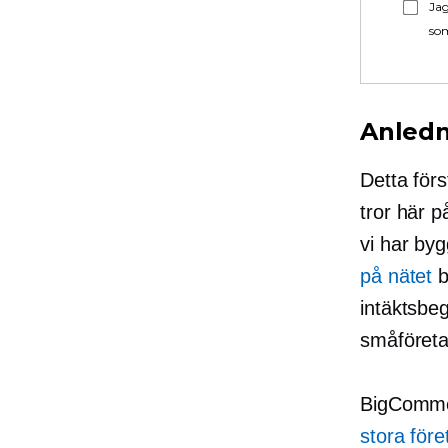
Jag
som
Anledn
Detta förs
tror här p
vi har byg
på nätet
b
intäktsbeg
småföretag
BigCommer
stora före