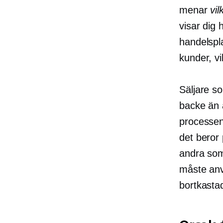
menar
vi
visar dig 
handelspla
kunder, vi
Säljare s
backe än a
processen
det beror 
andra som
måste anv
bortkasta