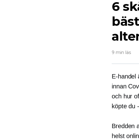
6 sk
bäs
alte
9 min läs
E-handel 
innan
Cov
och hur o
köpte du 
Bredden a
helst onli