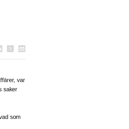
färer, var
s saker
 vad som