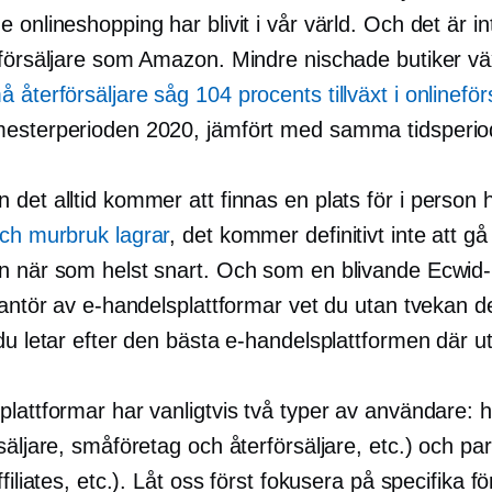
 onlineshopping har blivit i vår värld. Och det är i
rförsäljare som Amazon. Mindre nischade butiker vä
å återförsäljare såg 104 procents tillväxt i onlineför
esterperioden 2020, jämfört med samma tidsperio
 det alltid kommer att finnas en plats för
i person
h
och murbruk
lagrar
, det kommer definitivt inte att g
n när som helst snart. Och som en blivande Ecwid
rantör av e-handelsplattformar vet du utan tvekan de
du letar efter den bästa e-handelsplattformen där u
plattformar har vanligtvis två typer av användare: 
säljare, småföretag och återförsäljare, etc.) och pa
ffiliates, etc.). Låt oss först fokusera på specifika fö