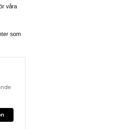
ör våra
enter som
vande
on