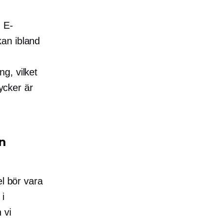
 E-
kan ibland
g, vilket
tycker är
n
el bör vara
 i
 vi