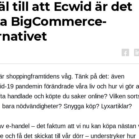
äl till att Ecwid är det
ta BigCommerce-
rnativet
är shoppingframtidens våg. Tänk på det: även
id-19
pandemin förändrade våra liv och hur vi gör af
fta handlade och köpte du saker online? Vilken sort
- bara nödvändigheter? Snygga köp? Lyxartiklar?
v e-handel – det faktum att vi nu kan köpa nästan
ne och få det skickat till vår dörr – understryker hur