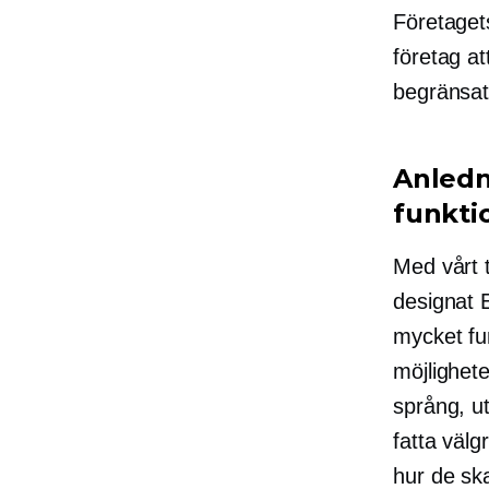
Företagets
företag at
begränsat
Anledn
funkti
Med vårt t
designat 
mycket fun
möjlighete
språng, ut
fatta väl
hur de sk