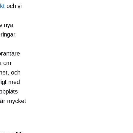
kt
och vi
av nya
ringar.
brantare
ta om
het, och
ligt med
bbplats
är mycket