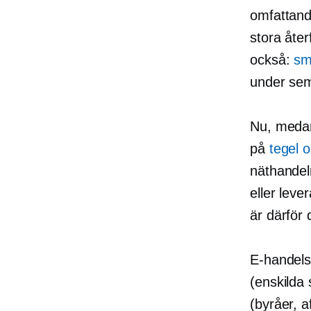
omfattande
stora åte
också:
sm
under sem
Nu, medan
på
tegel 
näthandel
eller leve
är därför 
E-handels
(enskilda 
(byråer, a