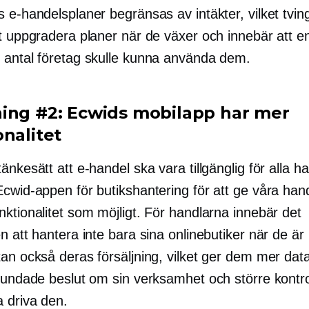
 e-handelsplaner begränsas av intäkter, vilket tvin
t uppgradera planer när de växer och innebär att en
 antal företag skulle kunna använda dem.
ing #2: Ecwids mobilapp har mer
onalitet
änkesätt att e-handel ska vara tillgänglig för alla ha
Ecwid-appen för butikshantering för att ge våra han
ktionalitet som möjligt. För handlarna innebär det
n att hantera inte bara sina onlinebutiker när de är
an också deras försäljning, vilket ger dem mer data
grundade beslut om sin verksamhet och större kontro
a driva den.