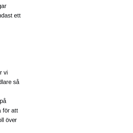
gar
dast ett
r vi
dlare så
 på
 för att
ll över