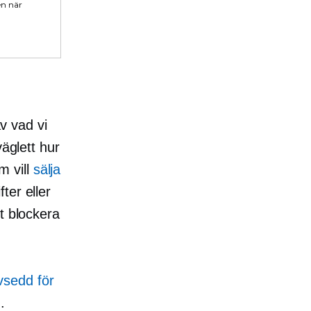
en när
av vad vi
väglett hur
m vill
sälja
ter eller
t blockera
vsedd för
.