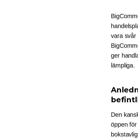
BigCommer
handelspl
vara svår 
BigCommer
ger handla
lämpliga.
Anledn
befint
Den kanske
öppen för 
bokstavlig