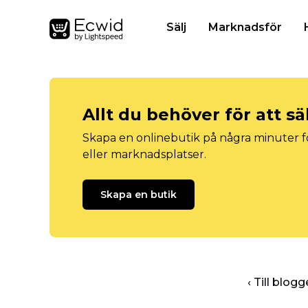
Sälj
Marknadsför
Allt du behöver för att sä
Skapa en onlinebutik på några minuter fö
eller marknadsplatser.
Skapa en butik
‹ Till blo