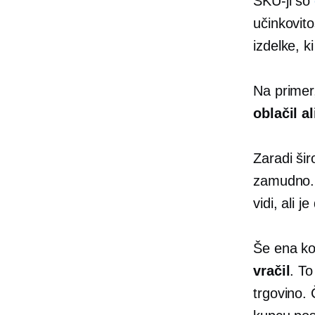
SKU-ji so
učinkovito
izdelke, ki 
Na primer
oblačil al
Zaradi šir
zamudno.
vidi, ali j
Še ena ko
vračil
. To
trgovino. 