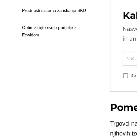
Prednosti sistema za iskanje SKU
Ka
Optimizirajte svoje podjetje z
Nasve
Ecwidom
in am
Str
Pome
Trgovci n
njihovih i