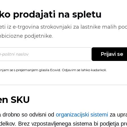
ko prodajati na spletu
ti iz
e-trgovina
strokovnjaki za lastnike malih pod
biciozne podjetnike.
Prijavi se
injam se s prejemanjem glasila Ecwid. Odjavim se lahko kadarkoli.
n SKU
a drobno so odvisni od
organizacijski sistemi
za upra
zdelkov. Brez vzpostavljenega sistema bi podjetja pr