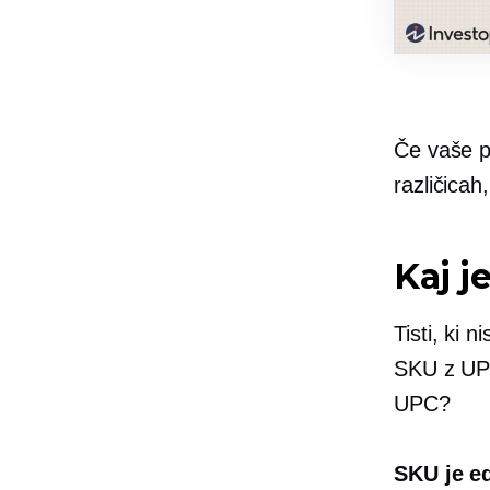
Če vaše po
različicah
Kaj j
Tisti, ki
SKU z UPC 
UPC?
SKU je ed