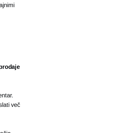
ajnimi
prodaje
entar.
lati več