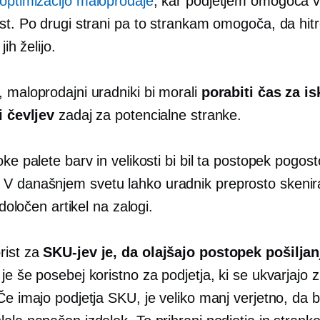
optimizacijo maloprodaje
, kar podjetjem omogoča v
st. Po drugi strani pa to strankam omogoča, da hitr
jih želijo.
, maloprodajni uradniki bi morali
porabiti čas za is
i čevljev
zadaj za potencialne stranke.
oke palete barv in velikosti bi bil ta postopek pogost
V današnjem svetu lahko uradnik preprosto skeni
e določen artikel na zalogi.
rist za
SKU-jev je, da olajšajo postopek pošiljan
 je še posebej koristno za podjetja, ki se ukvarjajo z
Če imajo podjetja SKU, je veliko manj verjetno, da 