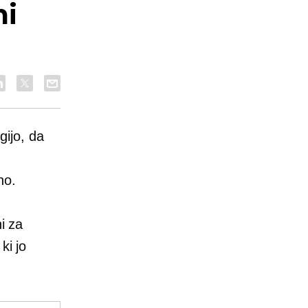
mi
ijo, da
no.
i za
ki jo