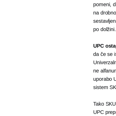
pomeni, da
na drobno
sestavljen
po dolžini.
UPC ostaj
da če se i
Univerzaln
ne alfanu
uporabo UP
sistem S
Tako SKU 
UPC prepro