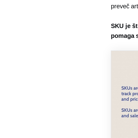
preveč art
SKU je št
pomaga sl