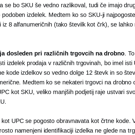
 se bo SKU še vedno razlikoval, tudi če imajo drug
 podoben izdelek. Medtem ko so SKU-ji najpogoste
i iz 8 alfanumeričnih (tako številk kot črk), se lahko 
a dosleden pri različnih trgovcih na drobno
. T
sti izdelek prodaja v različnih trgovinah, bo imel ist
e kode izdelkov so vedno dolge 12 števk in so števi
merične. Medtem ko se nekateri trgovci na drobno o
C kot SKU, veliko manjših podjetij raje ustvari svo
KU.
kot UPC se pogosto obravnavata kot črtne kode. 
sto namenjeni identifikaciji izdelka ne glede na tr