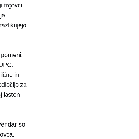
i trgovci
je
razlikujejo
o pomeni,
i UPC.
lčne in
dločijo za
j lasten
Vendar so
govca.