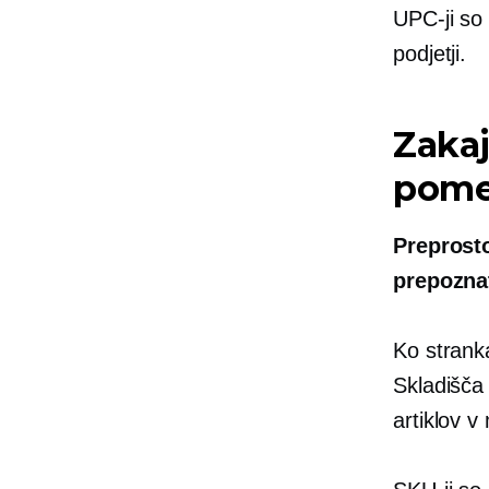
UPC-ji so
podjetji.
Zakaj
pom
Preprost
prepoznat
Ko strank
Skladišča 
artiklov v