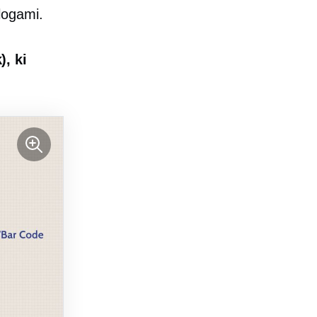
alogami.
, ki