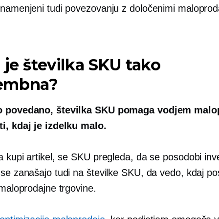
 namenjeni tudi povezovanju z določenimi maloprod
 je številka SKU tako
embna?
o povedano, številka SKU pomaga vodjem malo
i, kdaj je izdelku malo.
a kupi artikel, se SKU pregleda, da se posodobi inv
se zanašajo tudi na številke SKU, da vedo, kdaj pos
 maloprodajne trgovine.