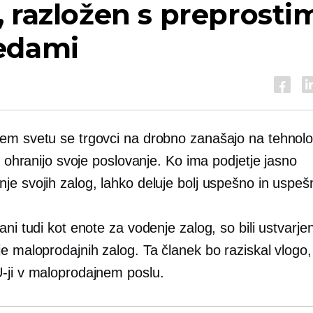
 razložen s preprosti
edami
em svetu se trgovci na drobno zanašajo na tehnolog
in ohranijo svoje poslovanje. Ko ima podjetje jasno
je svojih zalog, lahko deluje bolj uspešno in uspeš
ani tudi kot enote za vodenje zalog, so bili ustvarjen
e maloprodajnih zalog. Ta članek bo raziskal vlogo, 
-ji v maloprodajnem poslu.