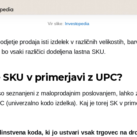
Vir slike:
Investopedia
djetje prodaja isti izdelek v različnih velikostih, bar
, bo vsaki različici dodeljena lastna SKU.
e SKU v primerjavi z UPC?
 niso seznanjeni z maloprodajnim poslovanjem, lahko
(univerzalno kodo izdelka). Kaj je torej SK v prime
instvena koda, ki jo ustvari vsak trgovec na d