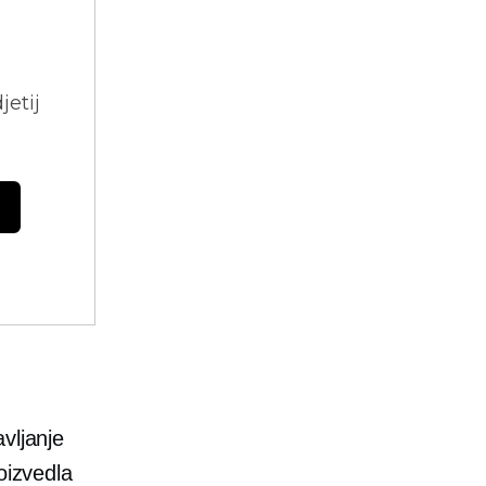
jetij
vljanje
oizvedla