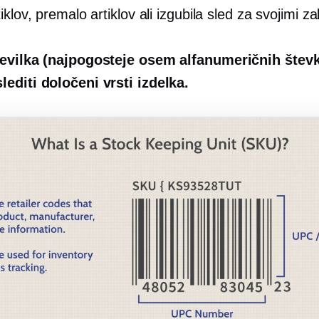
iklov, premalo artiklov ali izgubila sled za svojimi z
evilka (najpogosteje osem alfanumeričnih števk)
editi določeni vrsti izdelka.