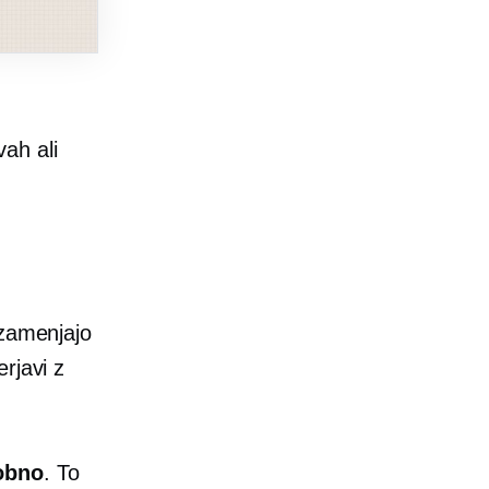
vah ali
 zamenjajo
rjavi z
robno
. To