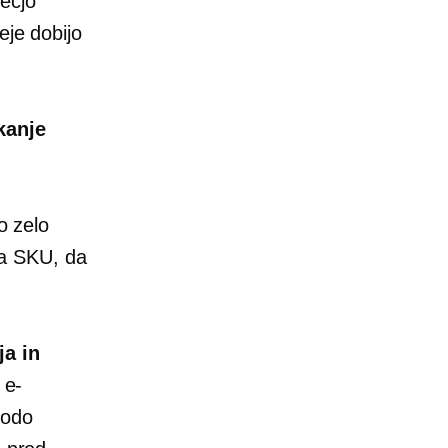
ečjo
eje dobijo
kanje
o zelo
ra SKU, da
ja in
 e-
bodo