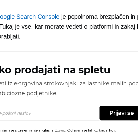
oogle Search Console
je popolnoma brezplačen in 
Tukaj je vse, kar morate vedeti o platformi in zakaj b
rabljati.
ko prodajati na spletu
ti iz
e-trgovina
strokovnjaki za lastnike malih pod
biciozne podjetnike.
Prijavi se
injam se s prejemanjem glasila Ecwid. Odjavim se lahko kadarkoli.