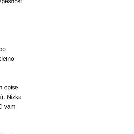
uspešnost
 bo
pletno
n opise
a). Nizka
SC vam