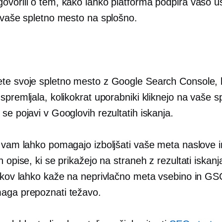
ovorili o tem, kako lahko platforma podpira vašo 
n vaše spletno mesto na splošno.
te svoje spletno mesto z Google Search Console,
spremljala, kolikokrat uporabniki kliknejo na vaše s
se pojavi v Googlovih rezultatih iskanja.
i vam lahko pomagajo izboljšati vaše meta naslove i
n opise, ki se prikažejo na straneh z rezultati iskanj
likov lahko kaže na neprivlačno meta vsebino in G
aga prepoznati težavo.