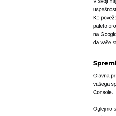
V svoji n
uspešnost
Ko povežet
paleto oro
na Googlov
da vaše st
Spreml
Glavna pr
vašega sp
Console.
Oglejmo s