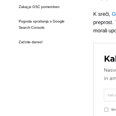
Zakaj je GSC pomemben
K sreči,
G
Pogosta vprašanja o Google
preprost. 
Search Console
morali upo
Začnite danes!
Ka
Nasve
in am
Str