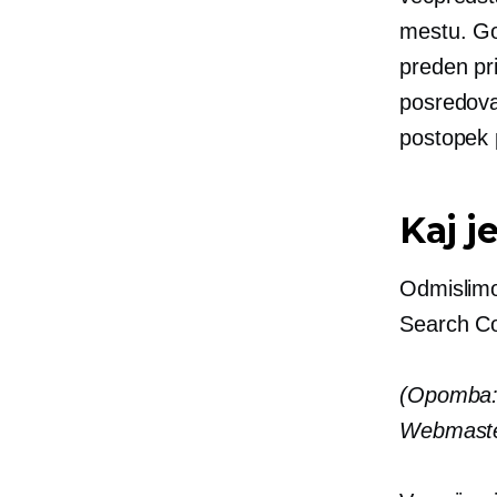
mestu. Go
preden pri
posredova
postopek 
Kaj j
Odmislimo
Search C
(Opomba: 
Webmaster