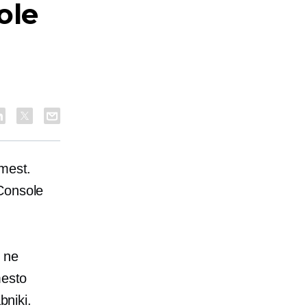
ole
 mest.
Console
e ne
mesto
bniki.