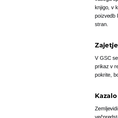
knjigo, v 
poizvedb 
stran.
Zajetje
V GSC se p
prikaz v r
pokrite, b
Kazalo
Zemljevidi
večpredst