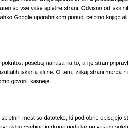
kateri so vse vaše spletne strani. Odvisno od iskalni
lahko Google uporabnikom ponudi celotno knjigo al
okritost posebej nanaša na to, ali je stran priprav
ezultatih iskanja ali ne. O tem, zakaj strani morda n
omo govorili kasneje.
 spletnih mest so datoteke, ki podrobno opisujejo st
avnostno vsebino in druge podatke na vašem sple