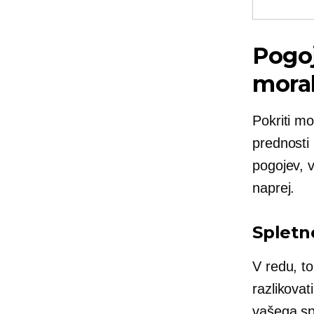
Pogoj
moral
Pokriti m
prednosti
pogojev, v
naprej.
Spletne
V redu, to
razlikovat
vašega spl