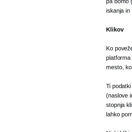
pa bomo g
iskanja i
Klikov
Ko poveže
platforma 
mesto, ko 
Ti podatk
(naslove i
stopnja k
lahko pom