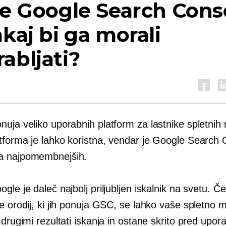
je Google Search Cons
akaj bi ga morali
abljati?
nuja veliko uporabnih platform za lastnike spletnih
tforma je lahko koristna, vendar je Google Search 
a najpomembnejših.
gle je daleč najbolj priljubljen iskalnik na svetu. Č
e orodij, ki jih ponuja GSC, se lahko vaše spletno 
 drugimi rezultati iskanja in ostane skrito pred upora