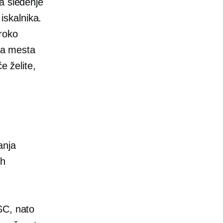
a sledenje
iskalnika.
iroko
ega mesta
e želite,
anja
ch
SC, nato