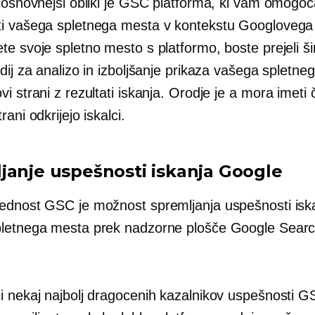
ajosnovnejši obliki je GSC platforma, ki vam omogoč
i vašega spletnega mesta v kontekstu Googlovega 
e svoje spletno mesto s platformo, boste prejeli š
dij za analizo in izboljšanje prikaza vašega spletn
i strani z rezultati iskanja. Orodje je a
mora imeti
č
rani odkrijejo iskalci.
janje uspešnosti iskanja Google
ednost GSC je možnost spremljanja uspešnosti isk
letnega mesta prek nadzorne plošče Google Sear
i nekaj najbolj dragocenih kazalnikov uspešnosti G