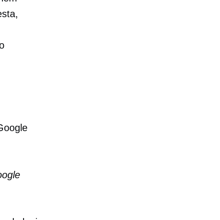
sta,
o
oogle
oogle