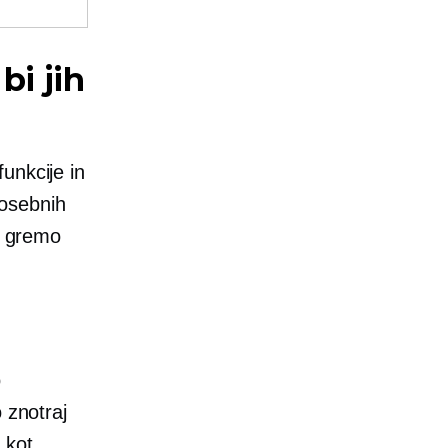
bi jih
unkcije in
posebnih
en gremo
o
 znotraj
 kot