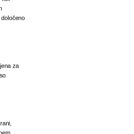
h
i določeno
ljena za
iso
rani,
tnem