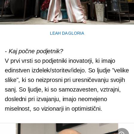
LEAH DA GLORIA
-
Kaj počne podjetnik?
V prvi vrsti so podjetniki inovatorji, ki imajo
edinstven izdelek/storitev/idejo. So ljudje "velike
slike", ki so neizprosni pri uresničevanju svojih
sanj. So ljudje, ki so
samozavesten,
vztrajni,
dosledni pri izvajanju, imajo neomejeno
miselnost, so vizionarji in optimistični.