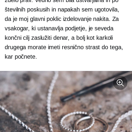
zdelo prav. Vedno sem bila ustvarjalna in po
številnih poskusih in napakah sem ugotovila,
da je moj glavni poklic izdelovanje nakita. Za
vsakogar, ki ustanavlja podjetje, je seveda
končni cilj zaslužiti denar, a bolj kot karkoli
drugega morate imeti resnično strast do tega,
kar počnete.