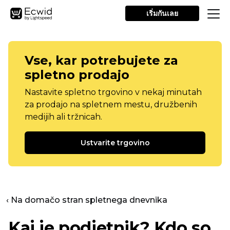
เริ่มกันเลย
Vse, kar potrebujete za
spletno prodajo
Nastavite spletno trgovino v nekaj minutah
za prodajo na spletnem mestu, družbenih
medijih ali tržnicah.
Ustvarite trgovino
‹ Na domačo stran spletnega dnevnika
Kaj je podjetnik? Kdo so