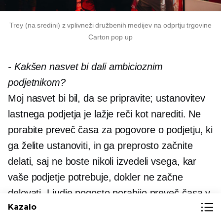
Trey (na sredini) z vplivneži družbenih medijev na odprtju trgovine
Carton pop up
-
Kakšen nasvet bi dali ambicioznim
podjetnikom?
Moj nasvet bi bil, da se pripravite; ustanovitev
lastnega podjetja je lažje reči kot narediti. Ne
porabite preveč časa za pogovore o podjetju, ki
ga želite ustanoviti, in ga preprosto začnite
delati, saj ne boste nikoli izvedeli vsega, kar
vaše podjetje potrebuje, dokler ne začne
delovati. Ljudje pogosto porabijo preveč časa v
Kazalo
fazi načrtovanja, ker se zdi koristno, če samo