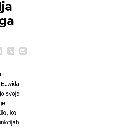
dja
ega
li
g Ecwida
jo svoje
ge
ilo, ko
unkcijah,