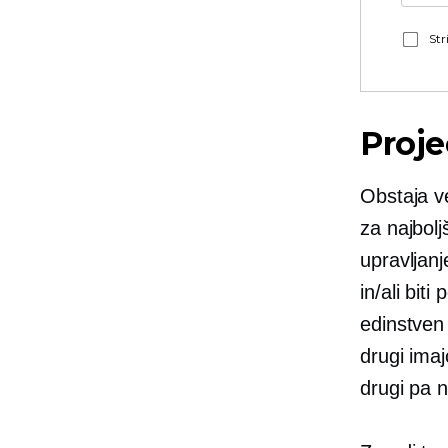
Str
Proj
Obstaja ve
za najbolj
upravljanj
in/ali biti
p
edinstven 
drugi ima
drugi pa n