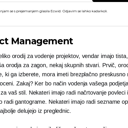
injam se s prejemanjem glasila Ecwid. Odjavim se lahko kadarkoli.
ect Management
liko orodij za vodenje projektov, vendar imajo tista, 
ša orodja za zagon, nekaj skupnih stvari. Prvič, oro
e, ki ga izberete, mora imeti brezplačno preskusno r
oceni.
Zakaj? Ker bo način vodenja vašega podjetj
za vaš stil. Nekateri imajo radi načrtovanje povleci i
jo radi gantograme. Nekateri imajo radi sezname opr
ajbolje delujejo iz preglednic.