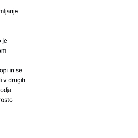
mljanje
 je
vam
opi in se
i v drugih
rodja
rosto