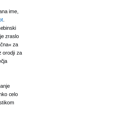
ana
ime,
ot
.
sebinski
je zraslo
ačna« za
z orodji za
ečja
janje
hko celo
stikom