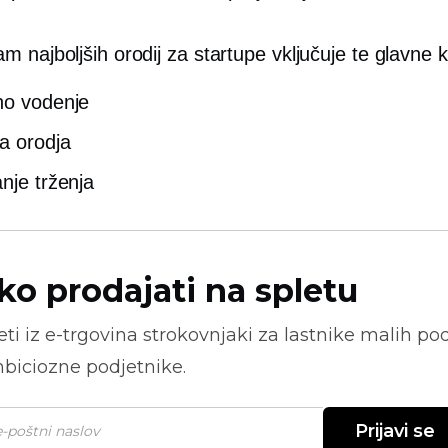
 najboljših orodij za startupe vključuje te glavne k
no vodenje
a orodja
anje trženja
ko prodajati na spletu
ti iz
e-trgovina
strokovnjaki za lastnike malih pod
biciozne podjetnike.
Prijavi se