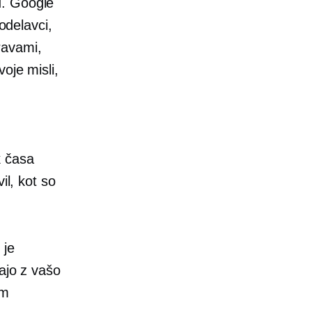
.
Google
delavci,
ravami,
oje misli,
k časa
il, kot so
 je
ajo z vašo
am