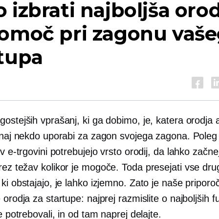
 izbrati najboljša oro
pomoč pri zagonu vaš
tupa
ostejših vprašanj, ki ga dobimo, je, katera orodja a
e naj nekdo uporabi za zagon svojega zagona. Pole
 v e-trgovini potrebujejo vrsto orodij, da lahko začne
rez težav
kolikor je mogoče. Toda presejati vse dru
ki obstajajo, je lahko izjemno. Zato je naše priporoč
 orodja za startupe: najprej razmislite o najboljših f
te potrebovali, in od tam naprej delajte.