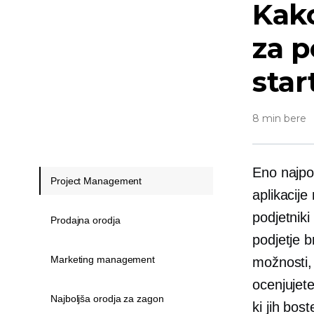
Kako
za 
star
8 min bere
Eno najpog
Project Management
aplikacij
podjetniki
Prodajna orodja
podjetje
b
Marketing management
možnosti, 
ocenjujete
Najboljša orodja za zagon
ki jih bos