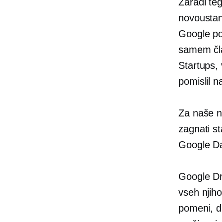
Zaradi te
novoustano
Google po
samem čla
Startups, 
pomislil n
Za naše n
zagnati s
Google Da
Google Dr
vseh njih
pomeni, da