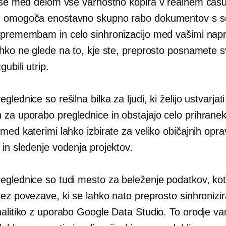
j se med delom vse varnostno kopira
v realnem času
 omogoča enostavno skupno rabo dokumentov s so
spremembam in celo sinhronizacijo med vašimi nap
hko ne glede na to, kje ste, preprosto posnamete sv
gubili utrip.
glednice so rešilna bilka za ljudi, ki želijo ustvarjati
n za uporabo
preglednice in obstajajo celo
prihrane
med katerimi lahko izbirate za veliko običajnih oprav
in sledenje vodenja projektov.
eglednice so tudi mesto za beleženje podatkov, kot
ez povezave, ki se lahko nato preprosto sinhronizir
nalitiko z uporabo Google Data Studio. To orodje v