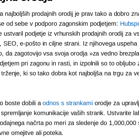
a najboljših prodajnih orodij je prav tako a
dobro zn
 vse od sebe v podporo zagonskim podjetjem:
Hubsp
 ustvaril podjetje iz vrhunskih prodajnih orodij za v
 SEO, e-pošto in ciljne strani. Iz njihovega uspeha 
o, da zagotovijo vsa svoja orodja »za vedno brezpl
etjem pri zagonu in rasti, in izpolnili so to obljubo 
 trženje, ki so tako dobra kot najboljša na trgu za v
o boste dobili a
odnos s strankami
orodje za upravl
spremljanje komunikacije vaših strank. Ustvarite la
rodajnega načrta po meri za sledenje do 1,000,000 
vne omejitve ali poteka.