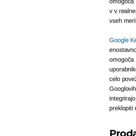
omogoča
v
v realn
vseh merit
Google K
enostavn
omogoča u
uporabnik
celo povež
Googlovih 
integriraj
preklopiti
Proda