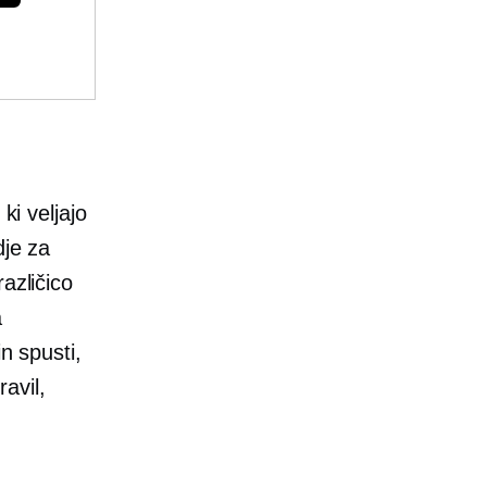
ki veljajo
dje za
azličico
a
n spusti,
avil,