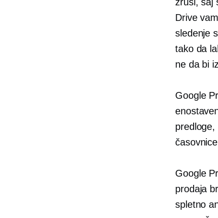
zruši, sa
Drive vam
sledenje 
tako da la
ne da bi iz
Google Pre
enostave
predloge, 
časovnice 
Google Pr
prodaja br
spletno a