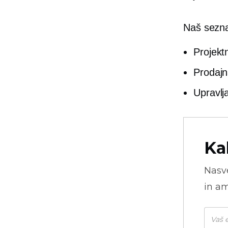
Naš seznam
Projekt
Prodajn
Upravlj
Ka
Nasve
in am