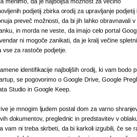
ga menimo, da je najboljša možnost za večino
vljenih podjetij zbirka orodij za upravljanje podjetij
nuja preveč možnosti, da bi jih lahko obravnavali 
nku, in morda ne veste, da imajo celo portal Goog
vendar ni mogoče zanikati, da je kralj večine spletni
a vse za rastoče podjetje.
amene identifikacije najboljših orodij, ki vam bodo
tartup, se pogovorimo o Google Drive, Google Preg
ta Studio in Google Keep.
ive je mnogim ljudem postal dom za varno shranje
ovih dokumentov, preglednic in predstavitev v oblak
 vam ni treba skrbeti, da bi karkoli izgubili, če se 