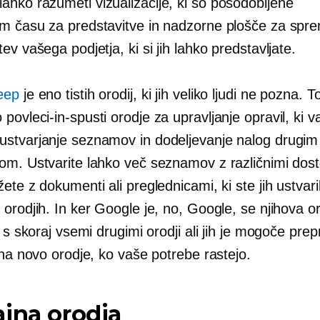
lahko razumeti
vizualizacije, ki so posodobljene
em času
za predstavitve in nadzorne plošče za spre
ev vašega podjetja, ki si jih lahko predstavljate.
eep
je eno tistih orodij, ki jih veliko ljudi ne pozna. To
o
povleci-in-spusti
orodje za upravljanje opravil, ki 
stvarjanje seznamov in dodeljevanje nalog drugim
om. Ustvarite lahko več seznamov z različnimi dost
ete z dokumenti ali preglednicami, ki ste jih ustvaril
orodjih. In ker Google je, no, Google, se njihova o
o s skoraj vsemi drugimi orodji ali jih je mogoče prep
 na novo orodje, ko vaše potrebe rastejo.
jna orodja