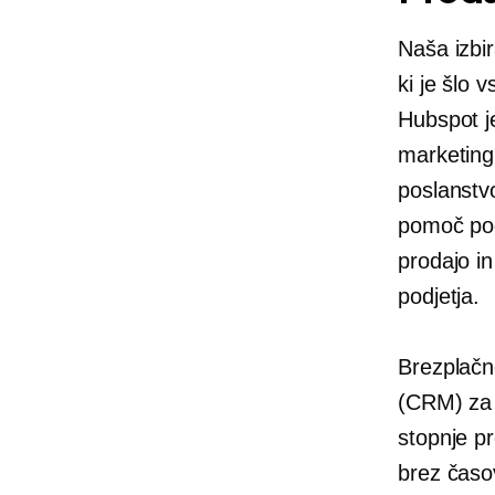
Naša izbir
ki je šlo
Hubspot je
marketing,
poslanstv
pomoč podj
prodajo in
podjetja.
Brezplačn
(CRM) za 
stopnje p
brez časo