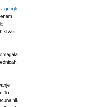
 iz
google
.
v enem
le
h stvari
 pomagala
lednicah,
vanje
u. To
računalnik