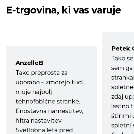
E-trgovina, ki vas varuje
Petek 
Tako s
AnzelleB
sem ga 
Tako preprosta za
strank
uporabo – zmorejo tudi
spletne
moje najbolj
zdaj up
tehnofobične stranke.
lastno 
Enostavna namestitev,
štirimi
hitra nastavitev.
spletni
Svetlobna leta pred