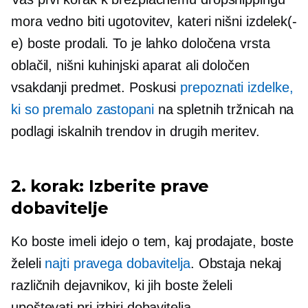
mora vedno biti ugotovitev, kateri nišni izdelek(-
e) boste prodali. To je lahko določena vrsta
oblačil, nišni kuhinjski aparat ali določen
vsakdanji predmet. Poskusi
prepoznati izdelke,
ki so premalo zastopani
na spletnih tržnicah na
podlagi iskalnih trendov in drugih meritev.
2. korak: Izberite prave
dobavitelje
Ko boste imeli idejo o tem, kaj prodajate, boste
želeli
najti pravega dobavitelja
. Obstaja nekaj
različnih dejavnikov, ki jih boste želeli
upoštevati pri izbiri dobavitelja.