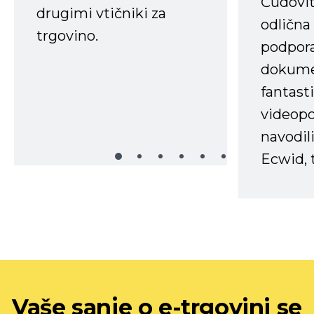
Čudovit
drugimi vtičniki za
odlična
trgovino.
podpora
dokume
fantast
videopo
navodili
Ecwid, t
Vaše sanje o e-trgovini se