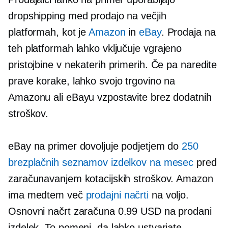
dropshipping med prodajo na večjih
platformah, kot je
Amazon
in
eBay
. Prodaja na
teh platformah lahko vključuje
vgrajeno
pristojbine v nekaterih primerih. Če pa naredite
prave korake, lahko svojo trgovino na
Amazonu ali eBayu vzpostavite brez dodatnih
stroškov.
eBay na primer dovoljuje podjetjem do
250
brezplačnih seznamov izdelkov na mesec
pred
zaračunavanjem kotacijskih stroškov. Amazon
ima medtem več
prodajni načrti
na voljo.
Osnovni načrt zaračuna 0.99 USD na prodani
izdelek. To pomeni, da lahko ustvarjate