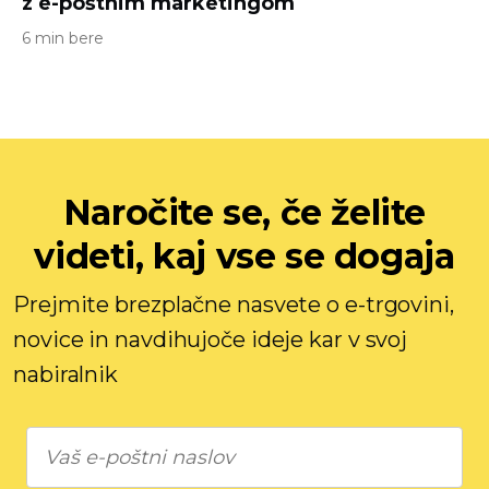
z e-poštnim marketingom
6 min bere
Naročite se, če želite
videti, kaj vse se dogaja
Prejmite brezplačne nasvete o e-trgovini,
novice in navdihujoče ideje kar v svoj
nabiralnik