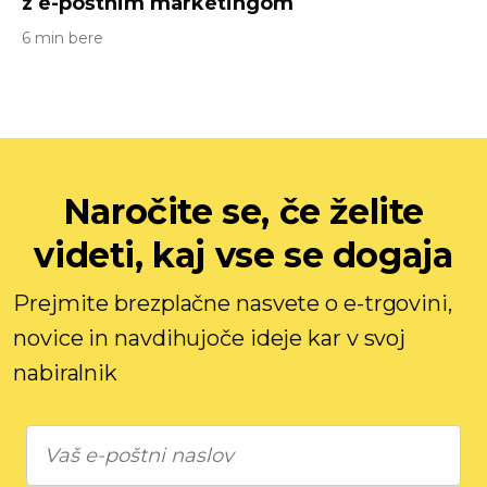
z e-poštnim marketingom
6 min bere
Naročite se, če želite
videti, kaj vse se dogaja
Prejmite brezplačne nasvete o e-trgovini,
novice in navdihujoče ideje kar v svoj
nabiralnik