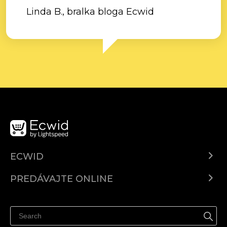
Linda B., bralka bloga Ecwid
ECWID
Ecwid.com
PREDÁVAJTE ONLINE
Cenník
Predaj všade
Centrum pomoci
Predávajte na Facebook
Predávať na Instagram