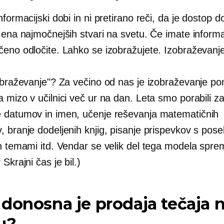
nformacijski dobi in ni pretirano reči, da je dostop d
 ena najmočnejših stvari na svetu. Če imate informa
čeno odločite. Lahko se izobražujete. Izobraževanj
zobraževanje"? Za večino od nas je izobraževanje po
 mizo v učilnici več ur na dan. Leta smo porabili z
 datumov in imen, učenje reševanja matematičnih
 branje dodeljenih knjig, pisanje prispevkov s pos
n temami itd. Vendar se velik del tega modela sprem
 Skrajni čas je bil.)
donosna je prodaja tečaja 
u?