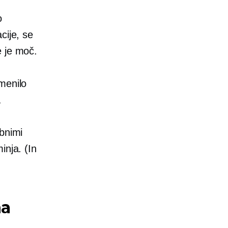
o
cije, se
e je moč.
menilo
a
ebnimi
inja. (In
na