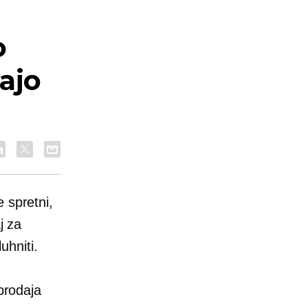
o
ajo
 spretni,
j za
uhniti.
 prodaja