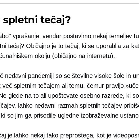
e spletni tečaj?
abo" vprašanje, vendar postavimo nekaj temeljev tuk
etni tečaj? Običajno je to tečaj, ki se uporablja za kat
ačunalniškem okolju (običajno na internetu).
č nedavni pandemiji so se številne visoke šole in u
k več spletnim tečajem ali temu, čemur pravijo »uče
 Ne glede na to ali upoštevate
osebno
razrede, ki so
ečajev, lahko nedavni razmah spletnih tečajev pripiš
ki so jim ga prisodile ugledne izobraževalne ustano
čaj je lahko nekaj tako preprostega, kot je videopos