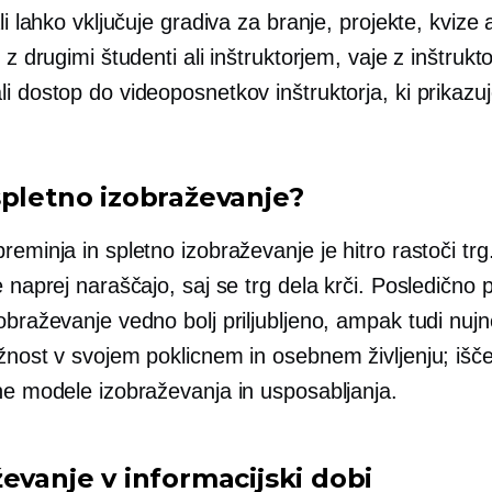
li lahko vključuje gradiva za branje, projekte, kvize al
o z drugimi študenti ali inštruktorjem, vaje z inštruk
i dostop do videoposnetkov inštruktorja, ki prikazuj
spletno izobraževanje?
reminja in spletno izobraževanje je hitro rastoči trg
e naprej naraščajo, saj se trg dela krči. Posledično 
obraževanje vedno bolj priljubljeno, ampak tudi nujn
žnost v svojem poklicnem in osebnem življenju; išče
vne modele izobraževanja in usposabljanja.
evanje v informacijski dobi