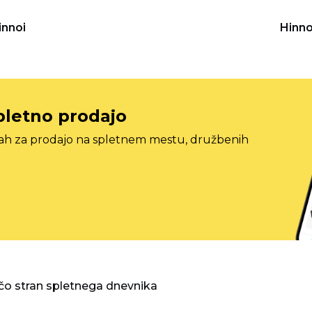
innoi
Hinno
pletno prodajo
tah za prodajo na spletnem mestu, družbenih
o stran spletnega dnevnika