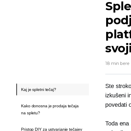
Sple
podj
plat
svoj
18 min bere
Ste stroko
Kaj je spletni tečaj?
izkušeni i
povedati o
Kako donosna je prodaja tečaja
na spletu?
Toda ena s
Pristop DIY za ustvarjanje tečajev