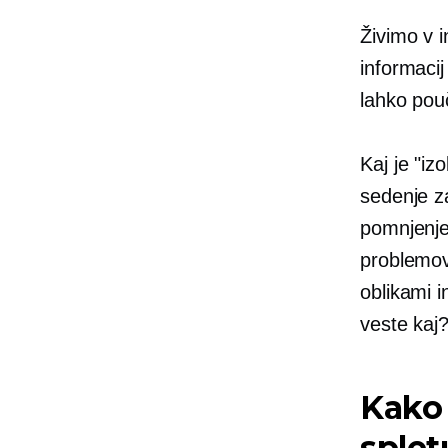
Živimo v i
informacij
lahko pou
Kaj je "i
sedenje za
pomnjenje
problemov,
oblikami i
veste kaj?
Kako 
splet