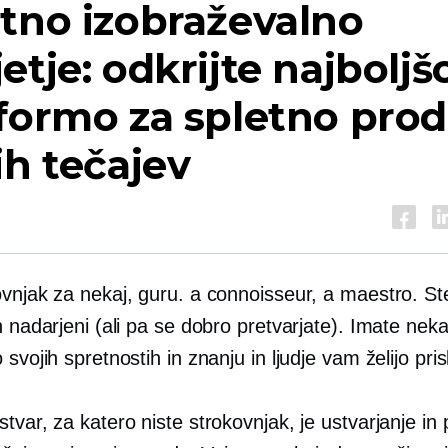
tno izobraževalno
etje: odkrijte najboljš
formo za spletno prod
ih tečajev
vnjak za nekaj, guru. a connoisseur, a maestro. Ste
n nadarjeni (ali pa se dobro pretvarjate). Imate neka
 svojih spretnostih in znanju in ljudje vam želijo prisl
tvar, za katero niste strokovnjak, je ustvarjanje in