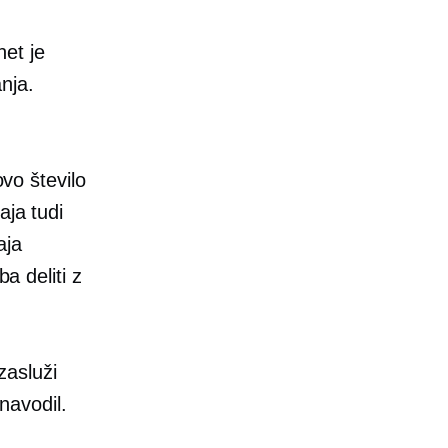
net je
nja.
ovo število
aja tudi
aja
a deliti z
zasluži
 navodil.