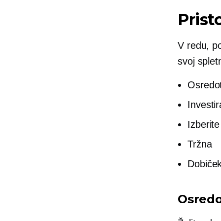
Prist
V redu, p
svoj splet
Osredot
Investir
Izberit
Tržna
Dobiče
Osredo