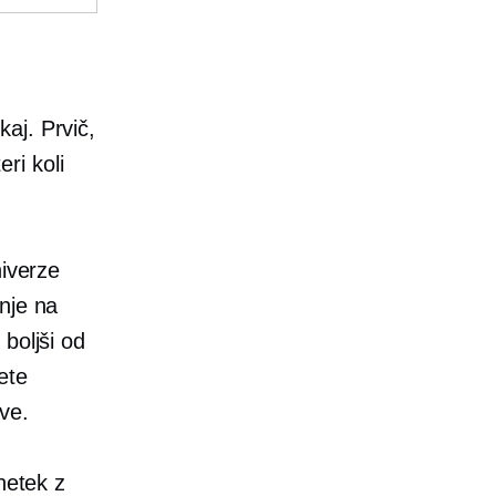
aj. Prvič,
eri koli
niverze
nje na
 boljši od
ete
ve.
netek z