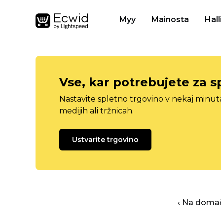
Myy
Mainosta
Hall
Vse, kar potrebujete za s
Nastavite spletno trgovino v nekaj minu
medijih ali tržnicah.
Ustvarite trgovino
‹ Na domač