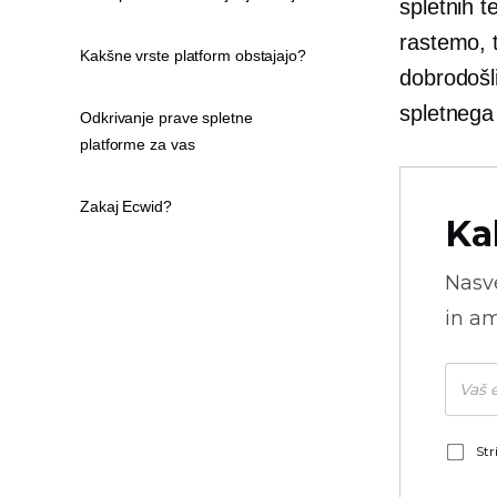
spletnih t
rastemo, t
Kakšne vrste platform obstajajo?
dobrodošli
spletnega 
Odkrivanje prave spletne
platforme za vas
Zakaj Ecwid?
Ka
Nasve
in am
Str