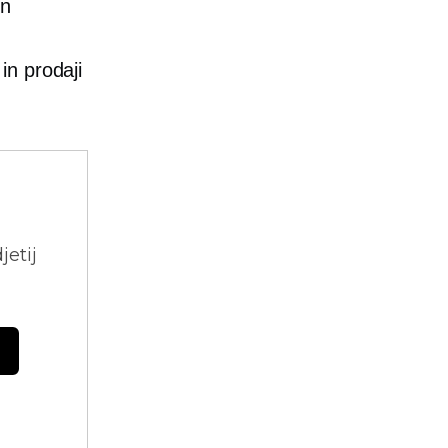
in
 ​​prodaji
jetij