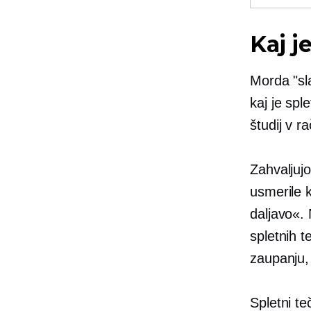
Kaj j
Morda "sl
kaj je spl
študij v r
Zahvaljujo
usmerile 
daljavo«.
spletnih t
zaupanju, 
Spletni te