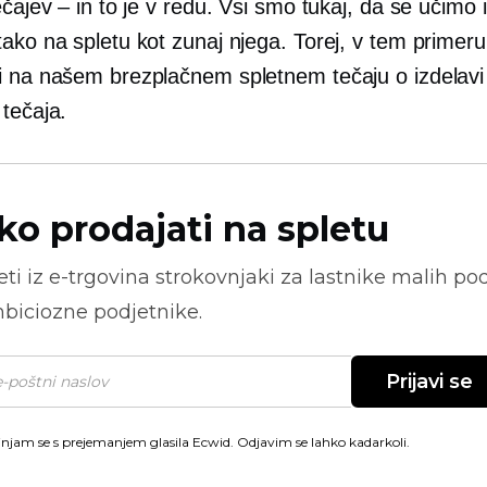
ečajev – in to je v redu. Vsi smo tukaj, da se učimo 
ako na spletu kot zunaj njega. Torej, v tem primeru
 na našem brezplačnem spletnem tečaju o izdelavi in
tečaja.
ko prodajati na spletu
ti iz
e-trgovina
strokovnjaki za lastnike malih pod
biciozne podjetnike.
Prijavi se
injam se s prejemanjem glasila Ecwid. Odjavim se lahko kadarkoli.