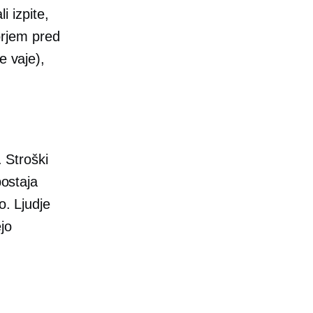
i izpite,
torjem pred
e vaje),
. Stroški
postaja
o. Ljudje
jo