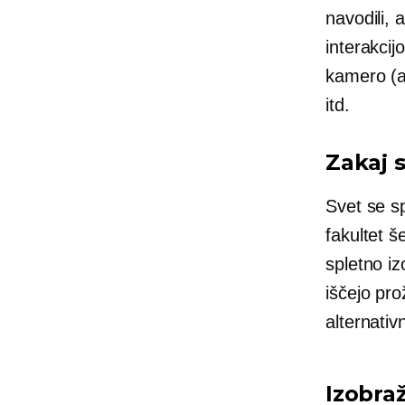
navodili, a
interakcij
kamero (al
itd.
Zakaj 
Svet se sp
fakultet š
spletno iz
iščejo pro
alternati
Izobraž