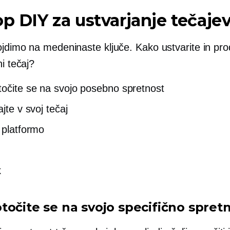
op DIY za ustvarjanje tečaje
ojdimo na medeninaste ključe. Kako ustvarite in pro
ni tečaj?
očite se na svojo posebno spretnost
ajte v svoj tečaj
e platformo
k
točite se na svojo specifično spret