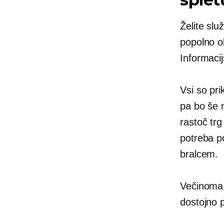
Želite slu
popolno ok
Informacij
Vsi so pri
pa bo še n
rastoč tr
potreba po
bralcem.
Večinoma 
dostojno p