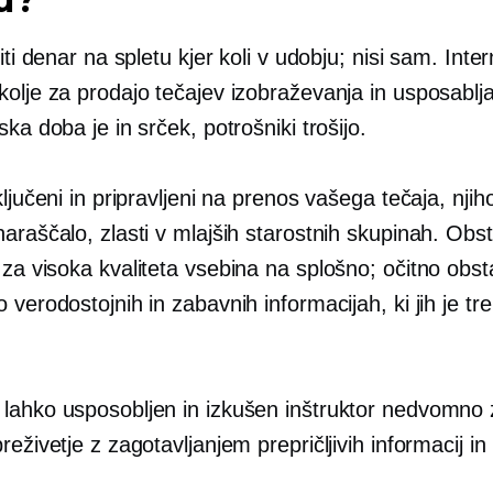
žiti denar na spletu kjer koli v udobju; nisi sam. Inter
olje za prodajo tečajev izobraževanja in usposablja
ska doba je in srček, potrošniki trošijo.
ključeni in pripravljeni na prenos vašega tečaja, njih
araščalo, zlasti v mlajših starostnih skupinah. Obst
g za
visoka kvaliteta
vsebina na splošno; očitno obst
 verodostojnih in zabavnih informacijah, ki jih je treb
lahko usposobljen in izkušen inštruktor nedvomno 
reživetje z zagotavljanjem prepričljivih informacij in