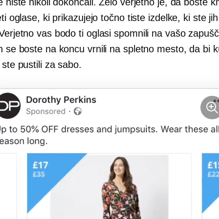
e niste nikoli dokončali. Zelo verjetno je, da boste 
ti oglase, ki prikazujejo točno tiste izdelke, ki ste ji
 Verjetno vas bodo ti oglasi spomnili na vašo zapuš
n se boste na koncu vrnili na spletno mesto, da bi ku
 ste pustili za sabo.