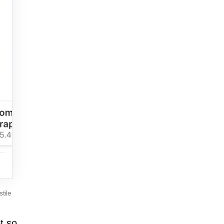
tile
t so