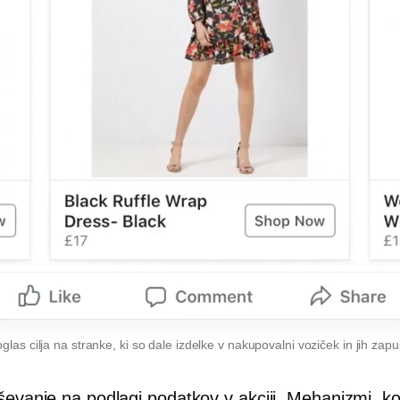
oglas cilja na stranke, ki so dale izdelke v nakupovalni voziček in jih zapus
ševanje na podlagi podatkov v akciji. Mehanizmi, ko