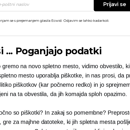
Prijavi se
injam se s prejemanjem glasila Ecwid. Odjavim se lahko kadarkoli.
i ... Poganjajo podatki
o gremo na novo spletno mesto, vidimo obvestilo, k
spletno mesto uporablja piškotke, in nas prosi, da
olitiko piškotkov (kar počnemo redko) in jo sprejme
eni na ta obvestila, da jih komajda sploh opazimo.
točno so piškotki? In zakaj so pomembne? Preprost
 gre za majhne datoteke, ki jih spletna mesta pošlj