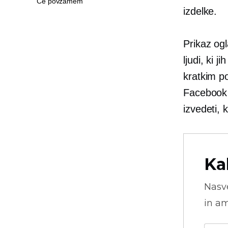
Če povzamem
izdelke.
Prikaz o
ljudi, ki 
kratkim p
Facebook 
izvedeti, 
Ka
Nasve
in am