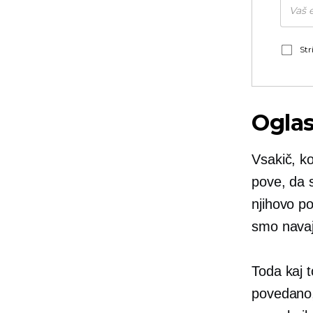
Str
Oglas
Vsakič, k
pove, da 
njihovo p
smo navaj
Toda kaj 
povedano,