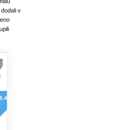
kmalu
h dodali v
čeno
pili