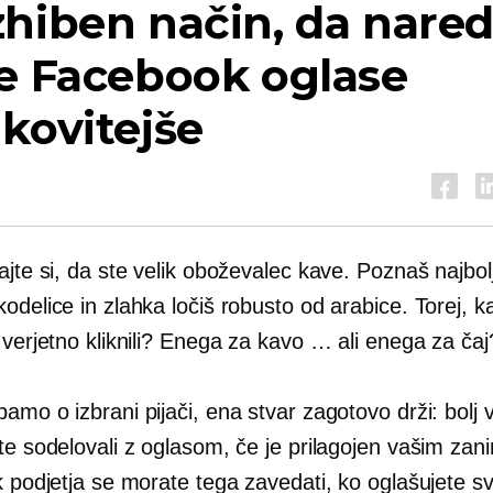
hiben način, da nared
e Facebook oglase
kovitejše
ajte si, da ste velik oboževalec kave. Poznaš najbo
odelice in zlahka ločiš robusto od arabice. Torej, ka
 verjetno kliknili? Enega za kavo … ali enega za čaj
amo o izbrani pijači, ena stvar zagotovo drži: bolj 
ste sodelovali z oglasom, če je prilagojen vašim za
k podjetja se morate tega zavedati, ko oglašujete s