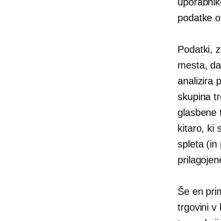
uporabnik
podatke o 
Podatki, z
mesta, da 
analizira 
skupina t
glasbene 
kitaro, ki
spleta (in
prilagojen
Še en prim
trgovini v