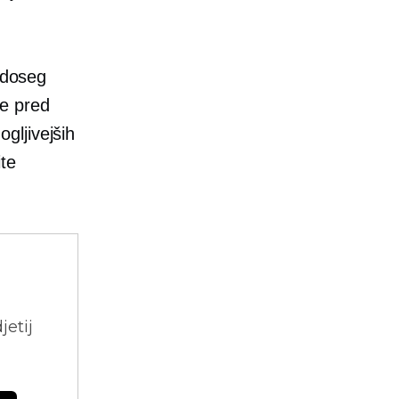
doseg
je pred
gljivejših
te
jetij