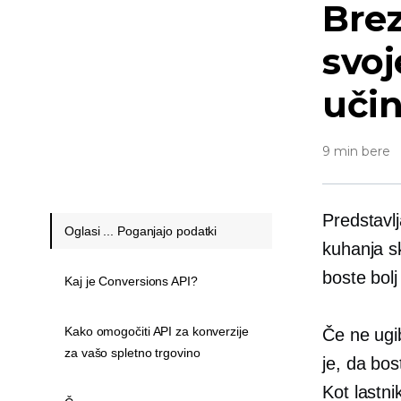
Brez
svoj
učin
9 min bere
Predstavlj
Oglasi ... Poganjajo podatki
kuhanja sk
boste bolj
Kaj je Conversions API?
Kako omogočiti API za konverzije
Če ne ugib
za vašo spletno trgovino
je, da bo
Kot lastni