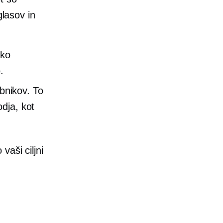
glasov in
hko
.
abnikov. To
dja, kot
vaši ciljni