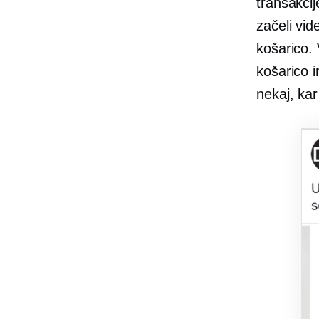
transakcij
začeli vide
košarico.
košarico i
nekaj, kar