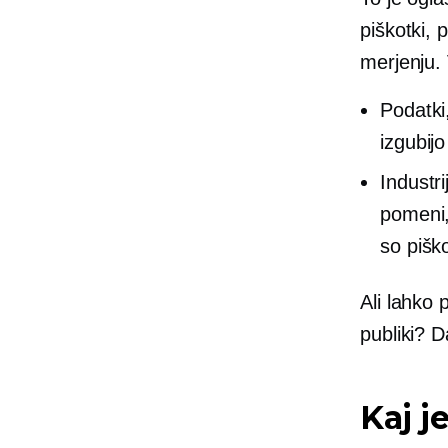
piškotki, 
merjenju.
Podatki
izgubijo
Industri
pomeni,
so piško
Ali lahko 
publiki? 
Kaj j