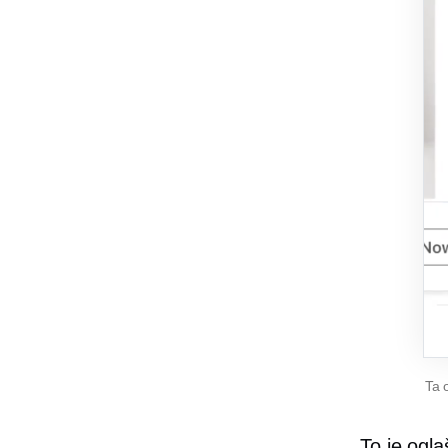
Ta 
To je ogla