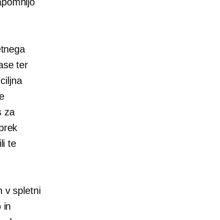
apomnijo
letnega
ase ter
ciljna
e
s za
 prek
li te
 v spletni
 in