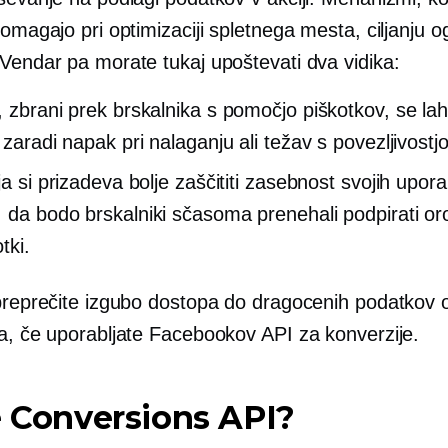
pomagajo pri optimizaciji spletnega mesta, ciljanju o
 Vendar pa morate tukaj upoštevati dva vidika:
, zbrani prek brskalnika s pomočjo piškotkov, se la
 zaradi napak pri nalaganju ali težav s povezljivostjo
ja si prizadeva bolje zaščititi zasebnost svojih upor
 da bodo brskalniki sčasoma prenehali podpirati oro
tki.
preprečite izgubo dostopa do dragocenih podatkov o 
Da, če uporabljate Facebookov API za konverzije.
e Conversions API?