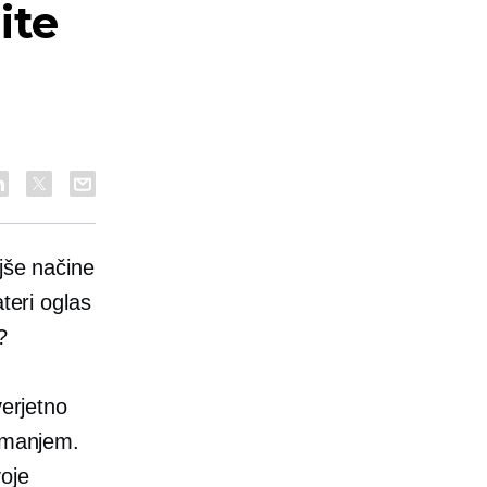
ite
ljše načine
teri oglas
?
verjetno
nimanjem.
voje