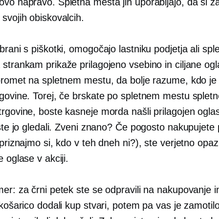
ovo napravo. Spletna mesta jih uporabljajo, da si z
svojih obiskovalcih.
brani s piškotki, omogočajo lastniku podjetja ali sp
strankam prikaže prilagojeno vsebino in ciljane ogl
promet na spletnem mestu, da bolje razume, kdo je 
rgovine. Torej, če brskate po spletnem mestu spletn
trgovine, boste kasneje morda našli prilagojen ogla
 ste jo gledali. Zveni znano? Če pogosto nakupujete
 priznajmo si, kdo v teh dneh ni?), ste verjetno opazi
e oglase v akciji.
er: za črni petek ste se odpravili na nakupovanje in
 košarico dodali kup stvari, potem pa vas je zamotilo