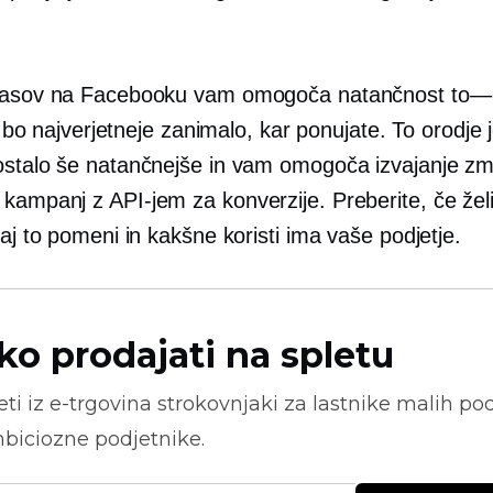
glasov na Facebooku vam omogoča natančnost
to—
jih bo najverjetneje zanimalo, kar ponujate. To orodje 
ostalo še natančnejše in vam omogoča izvajanje zmo
kampanj z API-jem za konverzije. Preberite, če želi
kaj to pomeni in kakšne koristi ima vaše podjetje.
ko prodajati na spletu
ti iz
e-trgovina
strokovnjaki za lastnike malih pod
biciozne podjetnike.