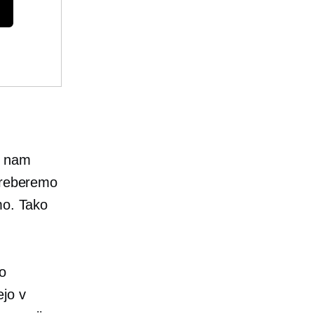
i nam
 preberemo
mo. Tako
o
ejo v