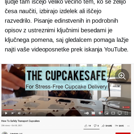
ljudje tam iščejo veliko večino tem, ko se želijo
česa naučiti, izbirajo izdelek ali iščejo
razvedrilo. Pisanje edinstvenih in podrobnih
opisov z ustreznimi ključnimi besedami je
ključnega pomena, saj gledalcem pomaga lažje
najti vaše videoposnetke prek iskanja YouTube.