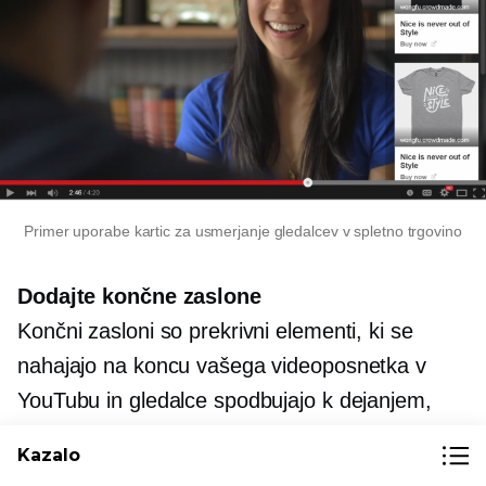
Primer uporabe kartic za usmerjanje gledalcev v spletno trgovino
Dodajte končne zaslone
Končni zasloni so prekrivni elementi, ki se
nahajajo na koncu vašega videoposnetka v
YouTubu in gledalce spodbujajo k dejanjem,
potem ko si ogledajo vaš videoposnetek.
Kazalo