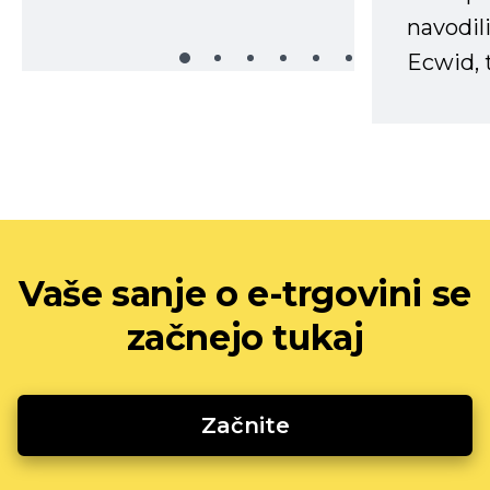
navodili
Ecwid, t
Vaše sanje o e-trgovini se
začnejo tukaj
Začnite