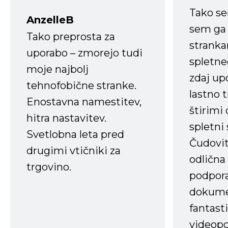
Tako s
AnzelleB
sem ga 
Tako preprosta za
strank
uporabo – zmorejo tudi
spletne
moje najbolj
zdaj up
tehnofobične stranke.
lastno 
Enostavna namestitev,
štirimi
hitra nastavitev.
spletni
Svetlobna leta pred
Čudovit
drugimi vtičniki za
odlična
trgovino.
podpora
dokume
fantast
videopo