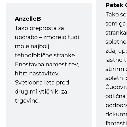
Petek 
Tako s
AnzelleB
sem ga 
Tako preprosta za
strank
uporabo – zmorejo tudi
spletne
moje najbolj
zdaj up
tehnofobične stranke.
lastno 
Enostavna namestitev,
štirimi
hitra nastavitev.
spletni
Svetlobna leta pred
Čudovit
drugimi vtičniki za
odlična
trgovino.
podpora
dokume
fantast