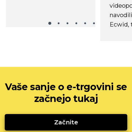
videopo
navodili
Ecwid, t
Vaše sanje o e-trgovini se
začnejo tukaj
Začnite