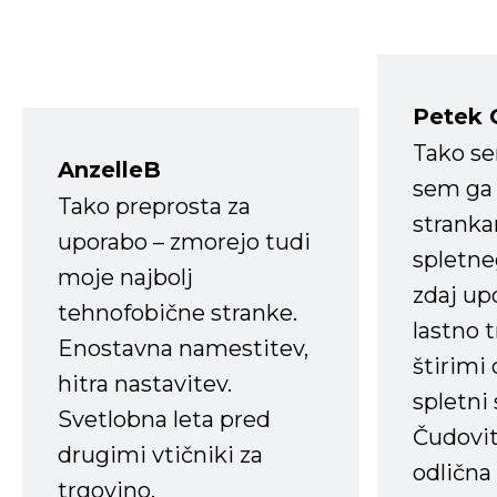
Petek 
Tako s
AnzelleB
sem ga 
Tako preprosta za
strank
uporabo – zmorejo tudi
spletne
moje najbolj
zdaj up
tehnofobične stranke.
lastno 
Enostavna namestitev,
štirimi
hitra nastavitev.
spletni
Svetlobna leta pred
Čudovit
drugimi vtičniki za
odlična
trgovino.