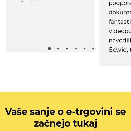
podpora
dokume
fantast
videopo
navodili
Ecwid, t
Vaše sanje o e-trgovini se
začnejo tukaj