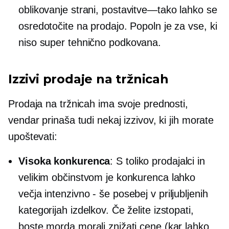
oblikovanje strani,
postavitve—tako
lahko se
osredotočite na prodajo. Popoln je za vse, ki
niso super
tehnično podkovana.
Izzivi prodaje na tržnicah
Prodaja na tržnicah ima svoje prednosti,
vendar prinaša tudi nekaj izzivov, ki jih morate
upoštevati:
Visoka konkurenca
: S toliko prodajalci in
velikim občinstvom je konkurenca lahko
večja
intenzivno - še posebej
v priljubljenih
kategorijah izdelkov. Če želite izstopati,
boste morda morali znižati cene (kar lahko