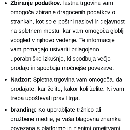
Zbiranje podatkov
: lastna trgovina vam
omogoča zbiranje dragocenih podatkov o
strankah, kot so e-poštni naslovi in ​​dejavnost
na spletnem mestu, kar vam omogoča globlji
vpogled v njihovo vedenje. Te informacije
vam pomagajo ustvariti prilagojeno
uporabniško izkušnjo, ki spodbuja večjo
prodajo in spodbuja močnejše povezave.
Nadzor
: Spletna trgovina vam omogoča, da
prodajate, kar želite, kakor koli želite. Ni vam
treba upoštevati pravil trga.
branding
: Ko uporabljate tržnico ali
družbene medije, je vaša blagovna znamka
povezana s platformo in njenimi omejitvami.