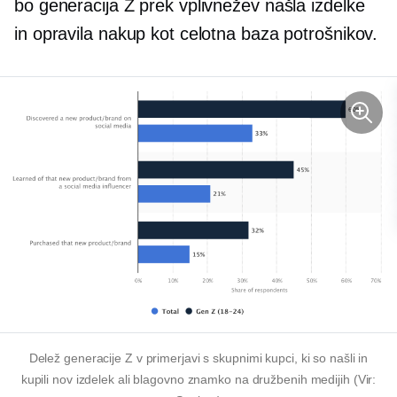
bo generacija Z prek vplivnežev našla izdelke
in opravila nakup kot celotna baza potrošnikov.
Delež generacije Z v primerjavi s skupnimi kupci, ki so našli in
kupili nov izdelek ali blagovno znamko na družbenih medijih (Vir: