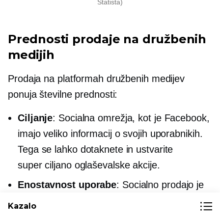
Statista)
Prednosti prodaje na družbenih
medijih
Prodaja na platformah družbenih medijev
ponuja številne prednosti:
Ciljanje
: Socialna omrežja, kot je Facebook,
imajo veliko informacij o svojih uporabnikih.
Tega se lahko dotaknete in ustvarite
super ciljano
oglaševalske akcije.
Enostavnost uporabe
: Socialno prodajo je
razmeroma enostavno začeti. Večina
Kazalo
platform ponuja preprosta orodja in možnosti