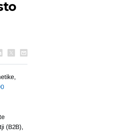
sto
etike,
90
te
tji (B2B),