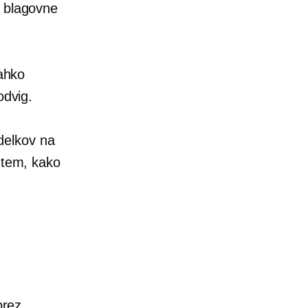
e blagovne
lahko
odvig.
zdelkov na
o tem, kako
brez