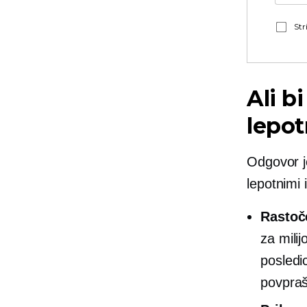
Str
Ali b
lepot
Odgovor je
lepotnimi 
Rastoč
za mili
posledi
povpraš