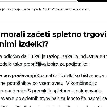
injam se s prejemanjem glasila Ecwid. Odjavim se lahko kadarkoli.
i morali začeti spletno trgov
nimi izdelki?
 odločen da! Tukaj je razlog, zakaj je industrija e-t
izdelki tako prepričljiva izbira za podjetnike:
e povpraševanje
Kozmetični izdelki so bistvenega
jone potrošnikov po vsem svetu. V kombinaciji z
ca pandemije
S premiki k spletnemu nakupovanju
evanje po spletnih trgovinah za lepoto še naprej n