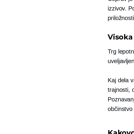
izzivov. P
priložnosti
Visoka
Trg lepotn
uveljavlj
Kaj dela v
trajnosti
Poznavanj
občinstvo
Kakovo