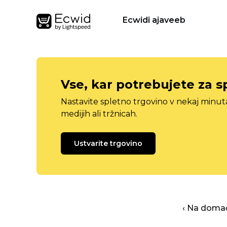
Ecwidi ajaveeb
Vse, kar potrebujete za s
Nastavite spletno trgovino v nekaj minu
medijih ali tržnicah.
Ustvarite trgovino
‹ Na domač