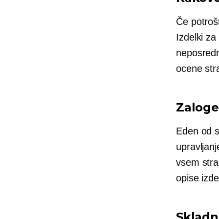
Če potrošn
Izdelki za
neposredn
ocene str
Zaloge 
Eden od sp
upravljanj
vsem stra
opise izd
Skladn