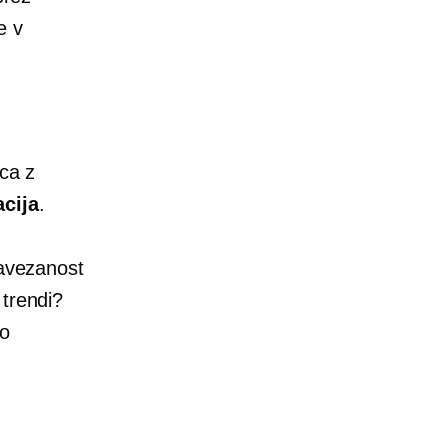
e v
nca z
acija
.
zavezanost
 trendi?
vo