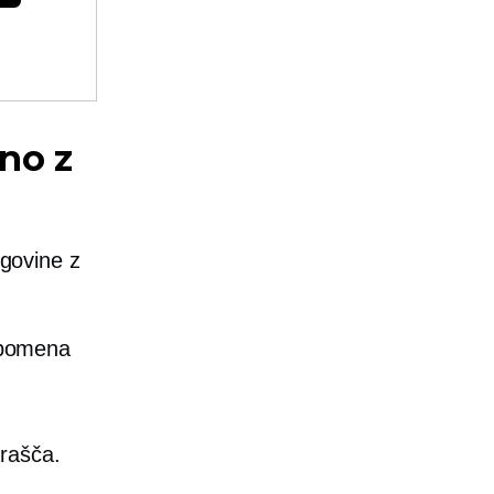
ino z
rgovine z
 pomena
arašča.