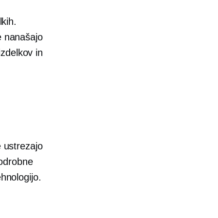
lkih.
se nanašajo
zdelkov in
e ustrezajo
podrobne
hnologijo.