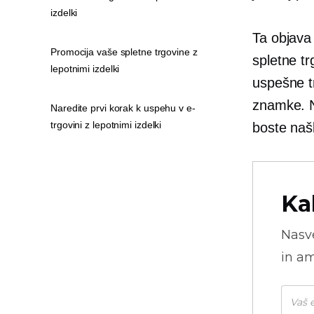
izdelki
Ta objava 
Promocija vaše spletne trgovine z
spletne tr
lepotnimi izdelki
uspešne t
znamke. Ne
Naredite prvi korak k uspehu v e-
trgovini z lepotnimi izdelki
boste našl
Ka
Nasve
in am