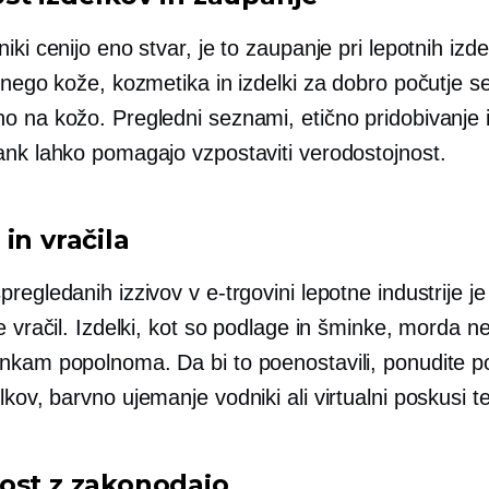
iki cenijo eno stvar, je to zaupanje pri lepotnih izde
 nego kože, kozmetika in izdelki za dobro počutje 
o na kožo. Pregledni seznami, etično pridobivanje i
ank lahko pomagajo vzpostaviti verodostojnost.
in vračila
regledanih izzivov v e-trgovini lepotne industrije je
e vračil. Izdelki, kot so podlage in šminke, morda n
nkam popolnoma. Da bi to poenostavili, ponudite 
elkov,
barvno ujemanje
vodniki ali virtualni
poskusi
te
ost z zakonodajo