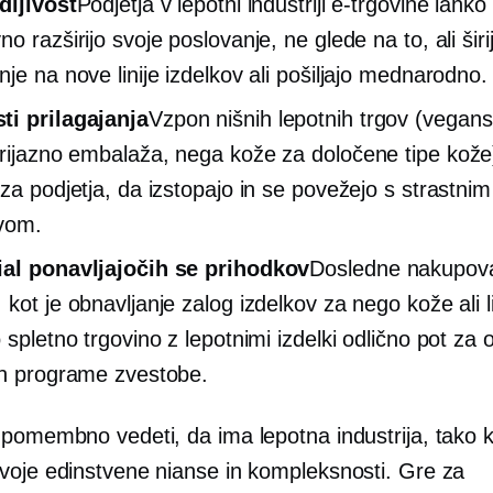
dljivost
Podjetja v lepotni industriji e-trgovine lahko
o razširijo svoje poslovanje, ne glede na to, ali širi
nje na nove linije izdelkov ali pošiljajo mednarodno.
i prilagajanja
Vzpon nišnih lepotnih trgov (vegansk
rijazno
embalaža, nega kože za določene tipe kože)
 za podjetja, da izstopajo in se povežejo s strastnim
vom.
al ponavljajočih se prihodkov
Dosledne nakupov
kot je obnavljanje zalog izdelkov za nego kože ali li
 spletno trgovino z lepotnimi izdelki odlično pot za 
in programe zvestobe.
 pomembno vedeti, da ima lepotna industrija, tako 
voje edinstvene nianse in kompleksnosti. Gre za