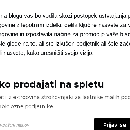
na blogu vas bo vodila skozi postopek ustvarjanja 
govine z lepotnimi izdelki, delila ključne nasvete za
rgovine in izpostavila načine za promocijo vaše bl
 glede na to, ali ste izkušen podjetnik ali šele zač
i nasvete, kako uresničiti svojo vizijo.
ko prodajati na spletu
ti iz
e-trgovina
strokovnjaki za lastnike malih pod
biciozne podjetnike.
Prijavi se