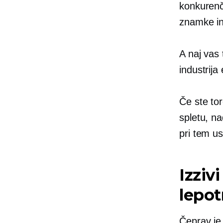
konkurenč
znamke in 
A naj vas 
industrija
Če ste tor
spletu, na
pri tem us
Izziv
lepot
Čeprav je 