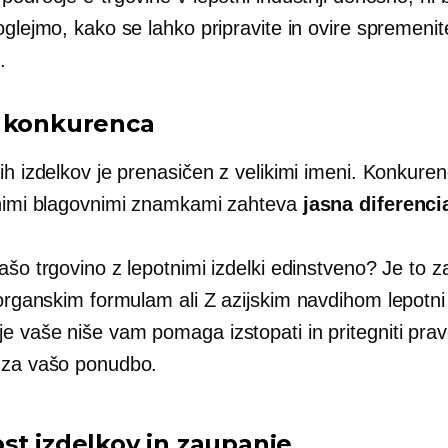
oglejmo, kako se lahko pripravite in ovire spremenit
.
 konkurenca
ih izdelkov je prenasičen z velikimi imeni. Konkure
enimi blagovnimi znamkami zahteva
jasna diferenci
ašo trgovino z lepotnimi izdelki edinstveno? Je to 
, organskim formulam ali
Z azijskim navdihom
lepotni
e vaše niše vam pomaga izstopati in pritegniti pra
 za vašo ponudbo.
st izdelkov in zaupanje