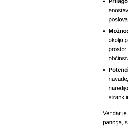
Prilago
enostavn
poslova
Možnost
okolju p
prostor
občinst
Potenci
navade, 
naredijo
strank 
Vendar je
panoga, s