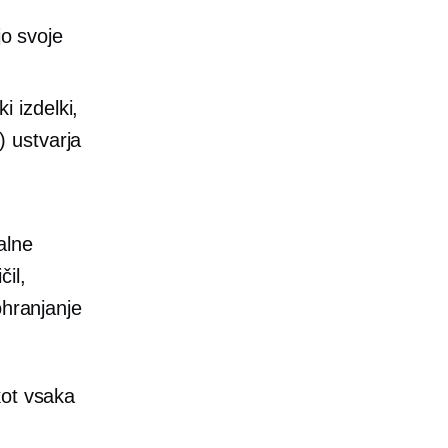
jo svoje
i izdelki,
 ustvarja
alne
čil,
ohranjanje
kot vsaka