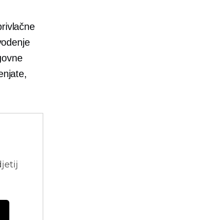
privlačne
 vodenje
agovne
enjate,
jetij