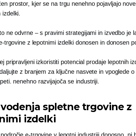
en prostor, kjer se na trgu nenehno pojavljajo nov
izdelki.
to ne odvrne – s pravimi strategijami in izvedbo je 
 e-trgovine z lepotnimi izdelki donosen in donosen p
ej pripravljeni izkoristiti potencial prodaje lepotnih i
daljujte z branjem za ključne nasvete in vpoglede 
peti.
nenehno razvijajoča se
industriji.
i vodenja spletne trgovine z
nimi izdelki
področje e-trgovine v lepotni industriji donosno, ni 