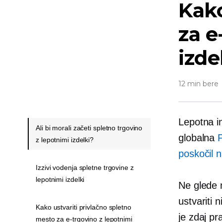
Kako
za e
izde
12 min bere
Lepotna i
Ali bi morali začeti spletno trgovino
globalna
P
z lepotnimi izdelki?
poskočil n
Izzivi vodenja spletne trgovine z
lepotnimi izdelki
Ne glede n
ustvariti n
Kako ustvariti privlačno spletno
je zdaj pr
mesto za e-trgovino z lepotnimi