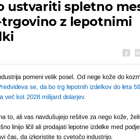
 ustvariti spletno me
-trgovino z lepotnimi
lki
ndustrija pomeni velik posel. Od nege kože do kozm
redvideva se, da bo trg lepotnih izdelkov do leta 5
a več kot 2028 milijard dolarjev
.
a to, ali vas navdušujejo rešitve za nego kože, želi
išno linijo ličil ali prodajati lepotne izdelke med podje
avi čas, da izkoristite to cvetočo industrijo.