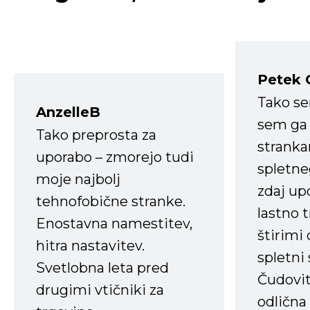
Petek 
Tako s
AnzelleB
sem ga 
Tako preprosta za
strank
uporabo – zmorejo tudi
spletne
moje najbolj
zdaj up
tehnofobične stranke.
lastno 
Enostavna namestitev,
štirimi
hitra nastavitev.
spletni
Svetlobna leta pred
Čudovit
drugimi vtičniki za
odlična