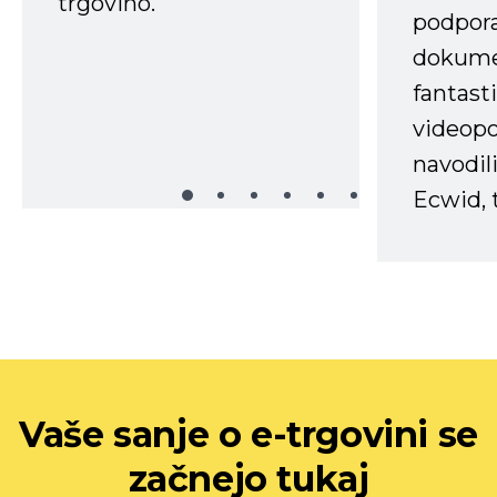
trgovino.
podpora
dokume
fantast
videopo
navodili
Ecwid, t
Vaše sanje o e-trgovini se
začnejo tukaj