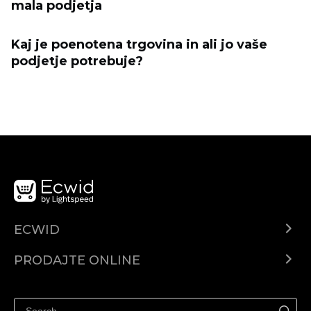
mala podjetja
Kaj je poenotena trgovina in ali jo vaše
podjetje potrebuje?
ECWID
Centar za pomoć
PRODAJTE ONLINE
Prodaj na Instagramu