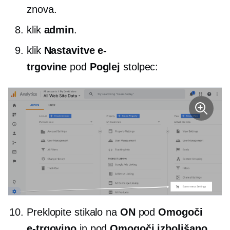
znova.
klik
admin
.
klik
Nastavitve e-
trgovine
pod
Poglej
stolpec:
Preklopite stikalo na
ON
pod
Omogoči
e-trgovino
in pod
Omogoči izboljšano