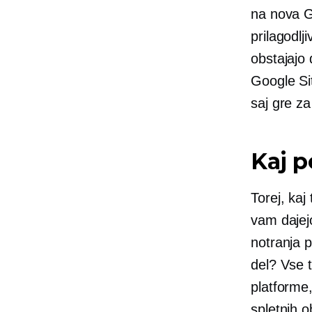
na nova G
prilagodl
obstajajo 
Google Si
saj gre z
Kaj p
Torej, ka
vam dajej
notranja p
del? Vse 
platforme,
spletnih o