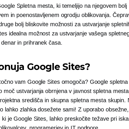
oogle Spletna mesta, ki temeljijo na njegovem bolj
jivem in poenostavljenem ogrodju oblikovanja. Čepr
druge bolj bliskovite možnosti za ustvarjanje spletni
tes idealna možnost za ustvarjanje vašega spletne
a denar in
prihranek časa.
onuja Google Sites?
j točno vam Google Sites omogoča? Google spletn
o moč ustvarjanja
obrnjena v javnost
spletna mesta
rojektna središča in skupna spletna mesta skupin. N
to lahko zlahka dosežete sami! Z uporabo obsežne,
 ki je Google Sites, lahko preskočite težave pri iska
blikovalcev, programerjev in IT podpore.