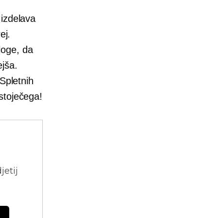
 izdelava
ej.
loge, da
ejša.
Spletnih
stoječega!
jetij