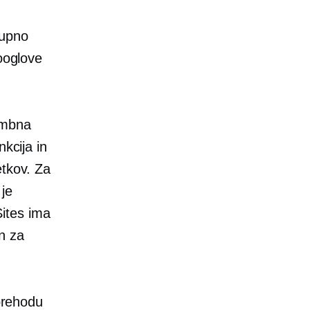
kupno
Googlove
embna
kcija in
etkov. Za
 je
ites ima
n za
 prehodu