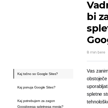
Vadn
bi z
spl
Goog
8 min bere
Vas zanima
Kaj točno so Google Sites?
obstoječe
uporablja
Kaj ponuja Google Sites?
spletne st
Kaj potrebujem za zagon
tehnološko
Googlovega spletnega mesta?