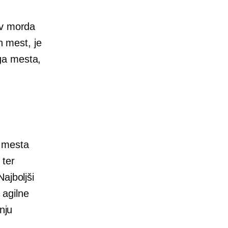
av morda
h mest, je
ga mesta,
a mesta
 ter
ajboljši
 agilne
nju