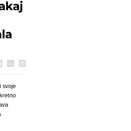
akaj
la
i svoje
kretno
lava
a