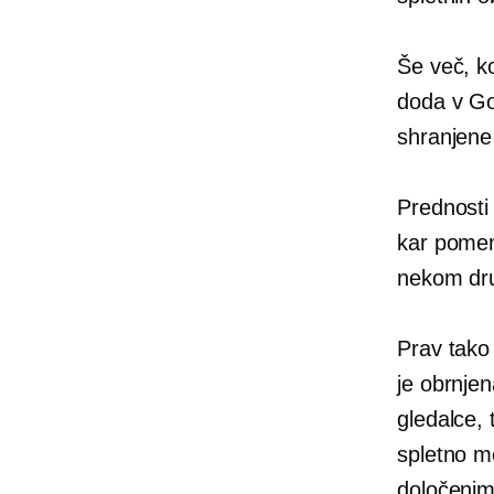
Še več, k
doda v Go
shranjene 
Prednosti
kar pomeni
nekom dru
Prav tako 
je
obrnjen
gledalce, 
spletno me
določenim