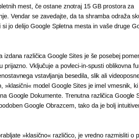
letnih mest, če ostane znotraj 15 GB prostora za
nje. Vendar se zavedajte, da ta shramba odraža s
ki si jo delijo Google Spletna mesta in vaše druge 
a izdana različica Google Sites je še posebej pom
u prijazno.
Vključuje a
povleci-in-spusti
oblikovna fun
nostavnega vstavljanja besedila, slik ali videoposn
, »klasični« model Google Sites je imel vmesnik, ki
 na Google Dokumente. Trenutna različica Google S
podoben Google Obrazcem, tako da je bolj intuitive
abljate »klasično« različico, je vredno razmisliti o