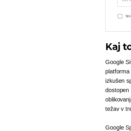
Str
Kaj t
Google Sit
platforma 
izkušen sp
dostopen 
oblikovanj
težav v tr
Google Sp