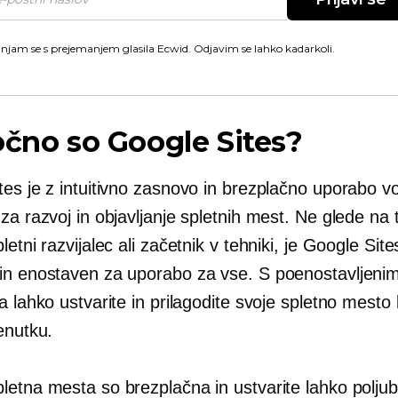
injam se s prejemanjem glasila Ecwid. Odjavim se lahko kadarkoli.
očno so Google Sites?
es je z intuitivno zasnovo in brezplačno uporabo vo
za razvoj in objavljanje spletnih mest. Ne glede na t
letni razvijalec ali začetnik v tehniki, je Google Site
in enostaven za uporabo za vse. S poenostavljenim
a lahko ustvarite in prilagodite svoje spletno mesto
enutku.
letna mesta so brezplačna in ustvarite lahko poljub