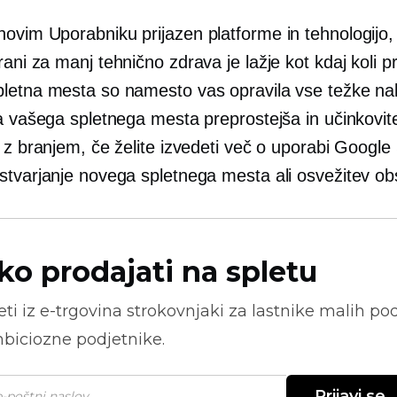
 novim
Uporabniku prijazen
platforme in tehnologijo,
trani za manj
tehnično zdrava
je lažje kot kdaj koli pr
letna mesta so namesto vas opravila vse težke na
a vašega spletnega mesta preprostejša in učinkovit
 z branjem, če želite izvedeti več o uporabi Google 
stvarjanje novega spletnega mesta ali osvežitev ob
ko prodajati na spletu
ti iz
e-trgovina
strokovnjaki za lastnike malih pod
biciozne podjetnike.
Prijavi se