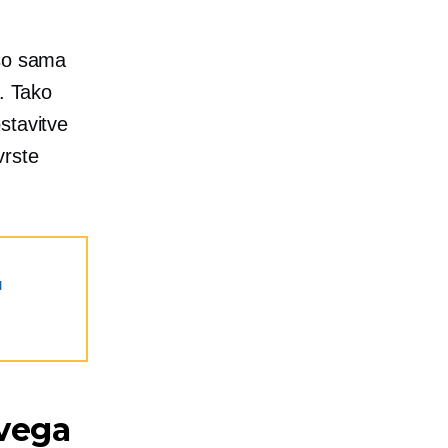
 so sama
h. Tako
stavitve
vrste
u
vega