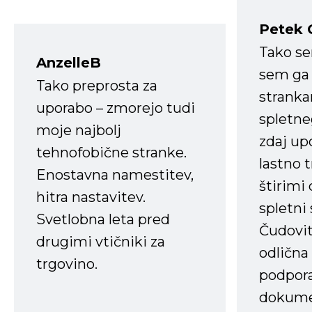
Petek 
Tako s
AnzelleB
sem ga 
Tako preprosta za
strank
uporabo – zmorejo tudi
spletne
moje najbolj
zdaj up
tehnofobične stranke.
lastno 
Enostavna namestitev,
štirimi
hitra nastavitev.
spletni
Svetlobna leta pred
Čudovit
drugimi vtičniki za
odlična
trgovino.
podpora
dokume