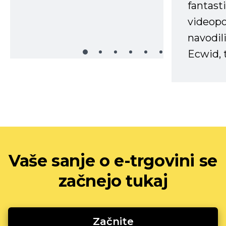
fantast
videopo
navodili
Ecwid, t
Vaše sanje o e-trgovini se
začnejo tukaj
Začnite