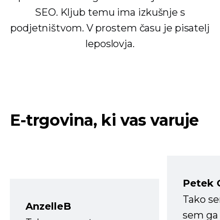
SEO. Kljub temu ima izkušnje s
podjetništvom. V prostem času je pisatelj
leposlovja.
E-trgovina, ki vas varuje
Petek 
Tako s
AnzelleB
sem ga 