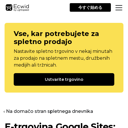
今すぐ始める
Vse, kar potrebujete za
spletno prodajo
Nastavite spletno trgovino v nekaj minutah
za prodajo na spletnem mestu, družbenih
medijih ali tržnicah.
Ustvarite trgovino
‹ Na domačo stran spletnega dnevnika
E-trgovina Google Sites: