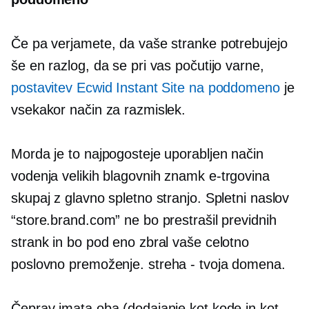
Če pa verjamete, da vaše stranke potrebujejo
še en razlog, da se pri vas počutijo varne,
postavitev Ecwid Instant Site na poddomeno
je
vsekakor način za razmislek.
Morda je to najpogosteje uporabljen način
vodenja velikih blagovnih znamk
e-trgovina
skupaj z glavno spletno stranjo. Spletni naslov
“store.brand.com” ne bo prestrašil previdnih
strank in bo pod eno zbral vaše celotno
poslovno premoženje.
streha - tvoja
domena.
Čeprav imata oba (dodajanje kot kode in kot