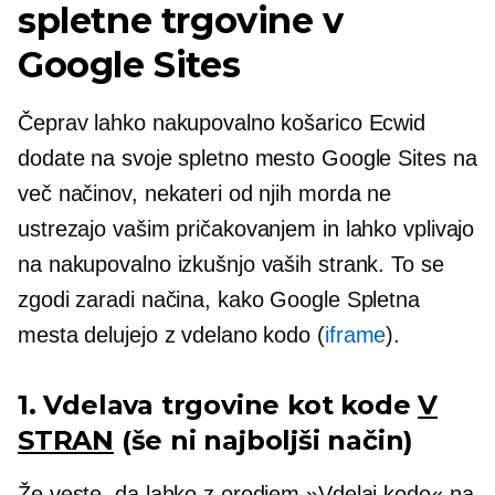
spletne trgovine v
Google Sites
Čeprav lahko nakupovalno košarico Ecwid
dodate na svoje spletno mesto Google Sites na
več načinov, nekateri od njih morda ne
ustrezajo vašim pričakovanjem in lahko vplivajo
na nakupovalno izkušnjo vaših strank. To se
zgodi zaradi načina, kako Google Spletna
mesta delujejo z vdelano kodo (
iframe
).
1. Vdelava trgovine kot kode
V
STRAN
(še ni najboljši način)
Že veste, da lahko z orodjem »Vdelaj kodo« na