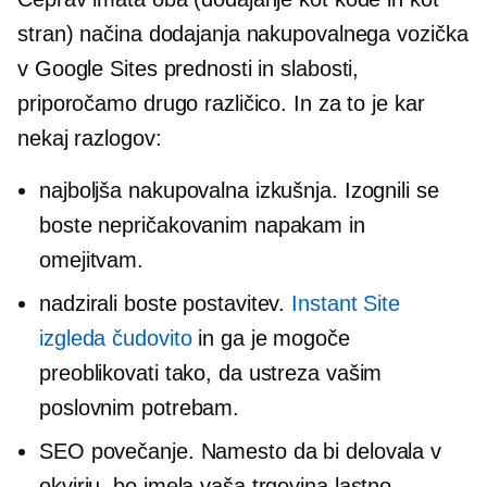
stran) načina dodajanja nakupovalnega vozička
v Google Sites prednosti in slabosti,
priporočamo drugo različico. In za to je kar
nekaj razlogov:
najboljša nakupovalna izkušnja. Izognili se
boste nepričakovanim napakam in
omejitvam.
nadzirali boste postavitev.
Instant Site
izgleda čudovito
in ga je mogoče
preoblikovati tako, da ustreza vašim
poslovnim potrebam.
SEO povečanje. Namesto da bi delovala v
okvirju, bo imela vaša trgovina lastno