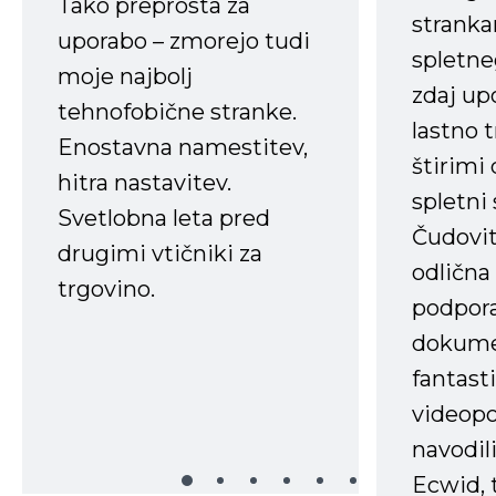
Tako preprosta za
strank
uporabo – zmorejo tudi
spletne
moje najbolj
zdaj up
tehnofobične stranke.
lastno 
Enostavna namestitev,
štirimi
hitra nastavitev.
spletni
Svetlobna leta pred
Čudovit
drugimi vtičniki za
odlična
trgovino.
podpora
dokume
fantast
videopo
navodili
Ecwid, t