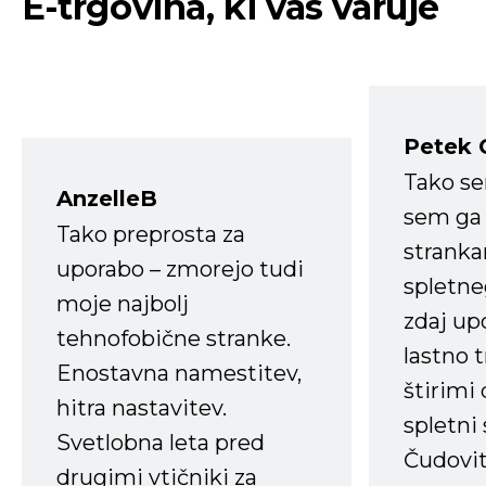
E-trgovina, ki vas varuje
Petek 
Tako s
AnzelleB
sem ga 
Tako preprosta za
strank
uporabo – zmorejo tudi
spletne
moje najbolj
zdaj up
tehnofobične stranke.
lastno 
Enostavna namestitev,
štirimi
hitra nastavitev.
spletni
Svetlobna leta pred
Čudovit
drugimi vtičniki za