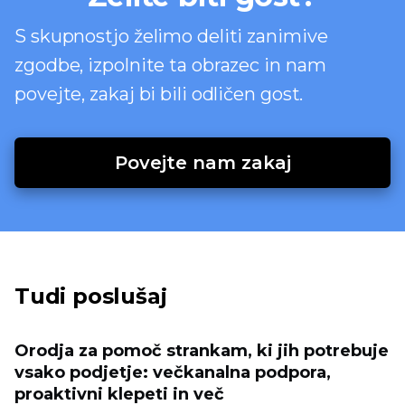
S skupnostjo želimo deliti zanimive
zgodbe, izpolnite ta obrazec in nam
povejte, zakaj bi bili odličen gost.
Povejte nam zakaj
Tudi poslušaj
Orodja za pomoč strankam, ki jih potrebuje
vsako podjetje: večkanalna podpora,
proaktivni klepeti in več