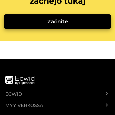
začnejo tukaj
Začnite
ECWID
Ecwid.com
MYY VERKOSSA
Hinnoittelu
Myy kaikkialla