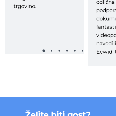
odlična
trgovino.
podpora
dokume
fantast
videopo
navodili
Ecwid, t
Želite biti gost?