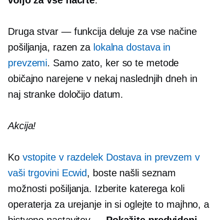
Druga stvar — funkcija deluje za vse načine
pošiljanja, razen za
lokalna dostava in
prevzemi
. Samo zato, ker so te metode
običajno narejene v nekaj naslednjih dneh in
naj stranke določijo datum.
Akcija!
Ko
vstopite v razdelek Dostava in prevzem v
vaši trgovini Ecwid
, boste našli seznam
možnosti pošiljanja. Izberite katerega koli
operaterja za urejanje in si oglejte to majhno, a
bistveno nastavitev —
Pokažite predvideni