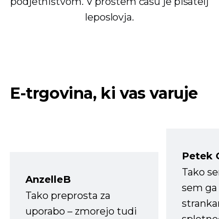
podjetništvom. V prostem času je pisatelj
leposlovja.
E-trgovina, ki vas varuje
Petek 
Tako s
AnzelleB
sem ga 
Tako preprosta za
strank
uporabo – zmorejo tudi