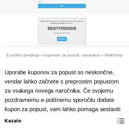
E-poštna predloga s kuponom za popust, ustvarjena v Mailchimp
Uporabe kuponov za popust so neskončne,
vendar lahko začnete s preprostim popustom
za vsakega novega naročnika. Če svojemu
pozdravnemu e-poštnemu sporočilu dodate
kupon za popust, vam lahko pomaga sestaviti
seznam in potencialne stranke hitreje
Kazalo
premakniti skozi prodajni tok.