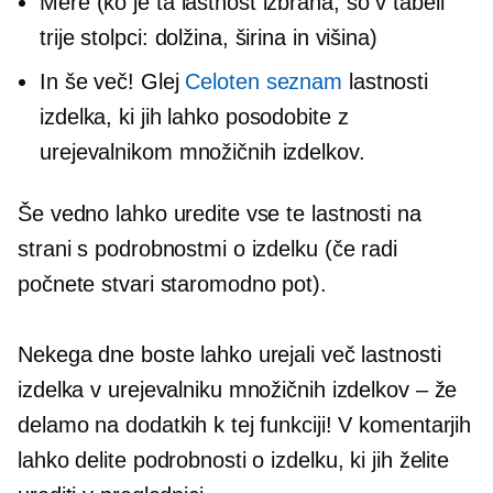
Mere (ko je ta lastnost izbrana, so v tabeli
trije stolpci: dolžina, širina in višina)
In še več! Glej
Celoten seznam
lastnosti
izdelka, ki jih lahko posodobite z
urejevalnikom množičnih izdelkov.
Še vedno lahko uredite vse te lastnosti na
strani s podrobnostmi o izdelku (če radi
počnete stvari
staromodno
pot).
Nekega dne boste lahko urejali več lastnosti
izdelka v urejevalniku množičnih izdelkov – že
delamo na dodatkih k tej funkciji! V komentarjih
lahko delite podrobnosti o izdelku, ki jih želite