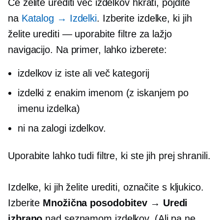
Če želite urediti več izdelkov hkrati, pojdite
na
Katalog → Izdelki
. Izberite izdelke, ki jih
želite urediti — uporabite filtre za lažjo
navigacijo. Na primer, lahko izberete:
izdelkov iz iste ali več kategorij
izdelki z enakim imenom (z iskanjem po
imenu izdelka)
ni na zalogi
izdelkov.
Uporabite lahko tudi filtre, ki ste jih prej shranili.
Izdelke, ki jih želite urediti, označite s kljukico.
Izberite
Množična posodobitev → Uredi
izbrano
nad seznamom izdelkov. (Ali pa ne