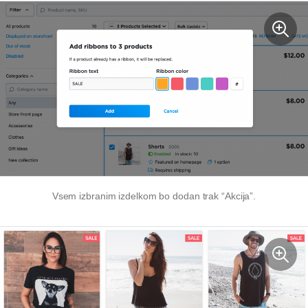
Vsem izbranim izdelkom bo dodan trak “Akcija”.