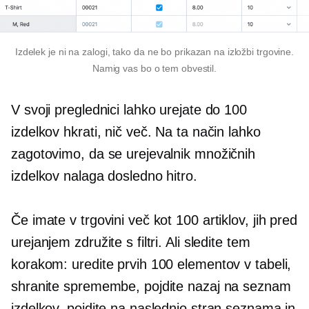
Izdelek je
ni na zalogi,
tako da ne bo prikazan na izložbi trgovine.
Namig vas bo o tem obvestil.
V svoji preglednici lahko urejate do 100
izdelkov hkrati, nič več. Na ta način lahko
zagotovimo, da se urejevalnik množičnih
izdelkov nalaga dosledno hitro.
Če imate v trgovini več kot 100 artiklov, jih pred
urejanjem združite s filtri. Ali sledite tem
korakom: uredite prvih 100 elementov v tabeli,
shranite spremembe, pojdite nazaj na seznam
izdelkov, pojdite na naslednjo stran seznama in