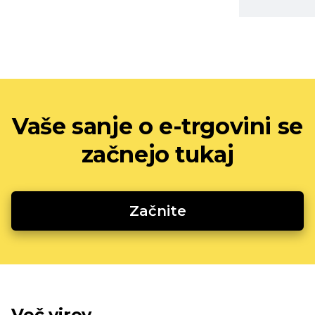
Vaše sanje o e-trgovini se
začnejo tukaj
Začnite
Več virov