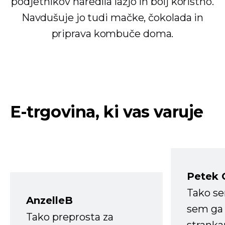
podjetnikov naredila lažjo in bolj koristno.
Navdušuje jo tudi mačke, čokolada in
priprava kombuče doma.
E-trgovina, ki vas varuje
Petek 
Tako s
AnzelleB
sem ga 
Tako preprosta za