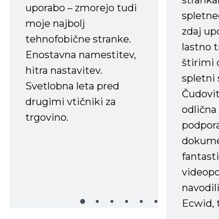
strank
uporabo – zmorejo tudi
spletne
moje najbolj
zdaj up
tehnofobične stranke.
lastno 
Enostavna namestitev,
štirimi
hitra nastavitev.
spletni
Svetlobna leta pred
Čudovit
drugimi vtičniki za
odlična
trgovino.
podpora
dokume
fantast
videopo
navodili
Ecwid, t