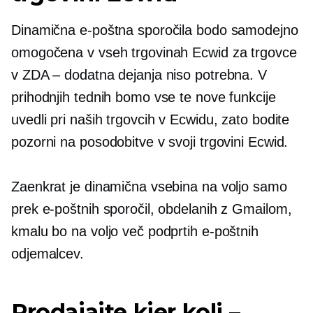
Dinamična e-poštna sporočila bodo samodejno
omogočena v vseh trgovinah Ecwid za trgovce
v ZDA – dodatna dejanja niso potrebna. V
prihodnjih tednih bomo vse te nove funkcije
uvedli pri naših trgovcih v Ecwidu, zato bodite
pozorni na posodobitve v svoji trgovini Ecwid.
Zaenkrat je dinamična vsebina na voljo samo
prek e-poštnih sporočil, obdelanih z Gmailom,
kmalu bo na voljo več podprtih e-poštnih
odjemalcev.
Prodajajte kjer koli –