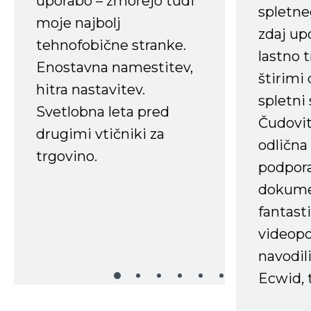
uporabo – zmorejo tudi
spletne
moje najbolj
zdaj up
tehnofobične stranke.
lastno 
Enostavna namestitev,
štirimi
hitra nastavitev.
spletni
Svetlobna leta pred
Čudovit
drugimi vtičniki za
odlična
trgovino.
podpora
dokume
fantast
videopo
navodili
Ecwid, t