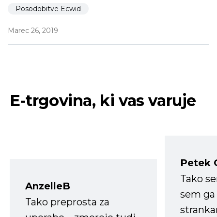
Posodobitve Ecwid
Marec 26, 2019
E-trgovina, ki vas varuje
Petek 
Tako s
AnzelleB
sem ga 
Tako preprosta za
strank