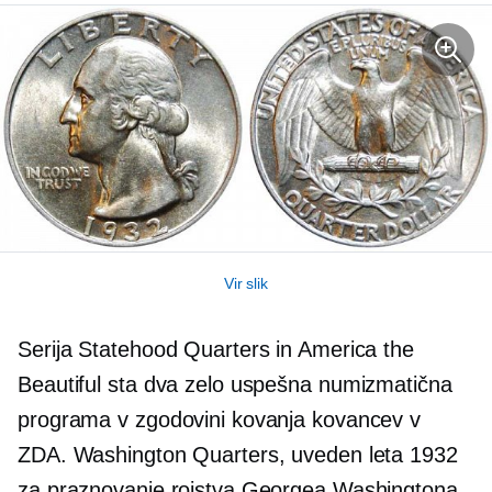
Vir slik
Serija Statehood Quarters in America the
Beautiful sta dva zelo uspešna numizmatična
programa v zgodovini kovanja kovancev v
ZDA. Washington Quarters, uveden leta 1932
za praznovanje rojstva Georgea Washingtona,