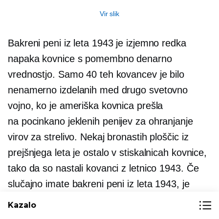
Vir slik
Bakreni peni iz leta 1943 je izjemno redka
napaka kovnice s pomembno denarno
vrednostjo. Samo 40 teh kovancev je bilo
nenamerno izdelanih med drugo svetovno
vojno, ko je ameriška kovnica prešla
na
pocinkano
jeklenih penijev za ohranjanje
virov za strelivo. Nekaj ​​bronastih ploščic iz
prejšnjega leta je ostalo v stiskalnicah kovnice,
tako da so nastali kovanci z letnico 1943. Če
slučajno imate bakreni peni iz leta 1943, je
lahko vreden 10,000 dolarjev ali več. Bodite
Kazalo
pozorni na ponarejene različice in zagotovite