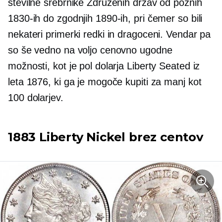
številne srebrnike Združenih držav od poznih
1830-ih do zgodnjih 1890-ih, pri čemer so bili
nekateri primerki redki in dragoceni. Vendar pa
so še vedno na voljo cenovno ugodne
možnosti, kot je pol dolarja Liberty Seated iz
leta 1876, ki ga je mogoče kupiti za manj kot
100 dolarjev.
1883 Liberty Nickel brez centov