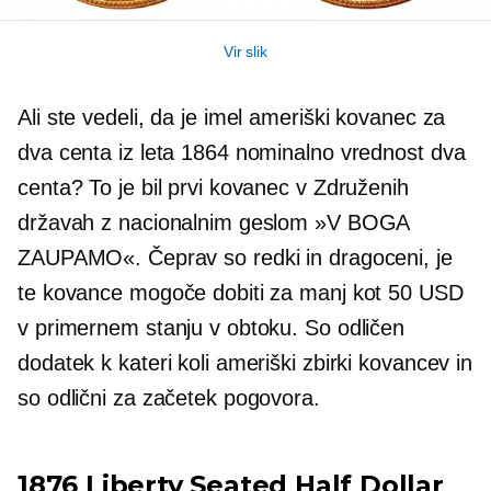
Vir slik
Ali ste vedeli, da je imel ameriški kovanec za
dva centa iz leta 1864 nominalno vrednost dva
centa? To je bil prvi kovanec v Združenih
državah z nacionalnim geslom »V BOGA
ZAUPAMO«. Čeprav so redki in dragoceni, je
te kovance mogoče dobiti za manj kot 50 USD
v primernem stanju v obtoku. So odličen
dodatek k kateri koli ameriški zbirki kovancev in
so odlični za začetek pogovora.
1876 ​​Liberty Seated Half Dollar