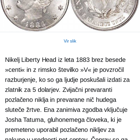
Vir slik
Nikelj Liberty Head iz leta 1883 brez besede
»centi« in z rimsko številko »V« je povzročil
razburjenje, ko so ga ljudje poskušali izdati za
zlatnik za 5 dolarjev. Zvijačni prevaranti
pozlačeno
niklja in prevarane nič hudega
sluteče žrtve. Ena zanimiva zgodba vključuje
Josha Tatuma, gluhonemega človeka, ki je
premeteno uporabil
pozlačeno
nikljev za
nakupe v vrednosti pet centov. Čeprav so ga