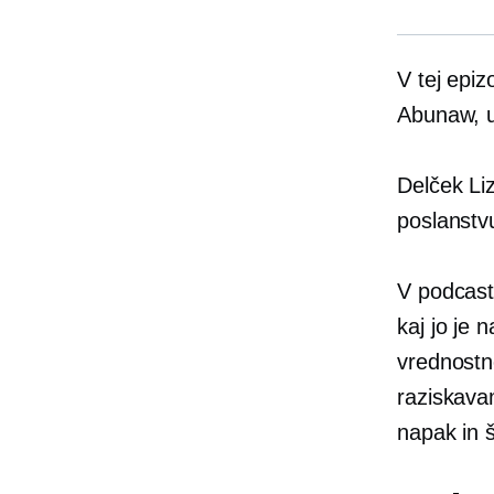
V tej epi
Abunaw, u
Delček Li
poslanstv
V podcastu
kaj jo je n
vrednostn
raziskava
napak in 