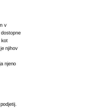
em v
o dostopne
 kot
je njihov
ja njeno
podjetij.