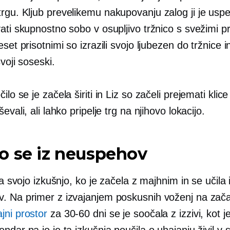
rgu. Kljub prevelikemu nakupovanju zalog ji je uspe
ati skupnostno sobo v osupljivo tržnico s svežimi pri
eset prisotnimi so izrazili svojo ljubezen do tržnice 
svoji soseski.
čilo
se je začela širiti in Liz so začeli prejemati klice
evali, ali lahko pripelje trg na njihovo lokacijo.
o se iz neuspehov
ila svojo izkušnjo, ko je začela z majhnim in se učila 
. Na primer z izvajanjem poskusnih voženj na za
jni prostor
za
30-60
dni se je soočala z izzivi, kot 
ndar pa jo je ta izkušnja poučila o uhajanju živil v 