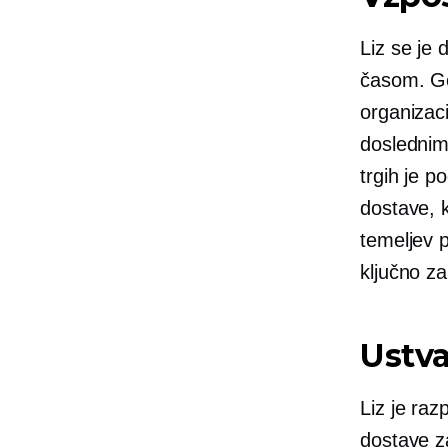
Liz se je 
časom. Gov
organizaci
doslednim
trgih je po
dostave, 
temeljev p
ključno za
Ustva
Liz je raz
dostave za