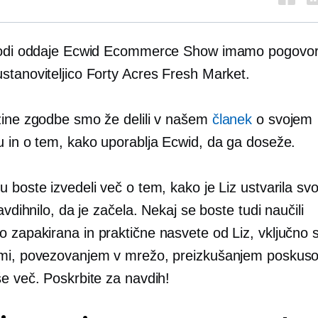
zodi oddaje Ecwid Ecommerce Show imamo pogovor
stanoviteljico Forty Acres Fresh Market.
zine zgodbe smo že delili v našem
članek
o svojem
u in o tem, kako uporablja Ecwid, da ga doseže.
 boste izvedeli več o tem, kako je Liz ustvarila svo
avdihnilo, da je začela. Nekaj ​​se boste tudi naučili
o zapakirana
in praktične nasvete od Liz, vključno s
mi, povezovanjem v mrežo, preizkušanjem poskuso
še več. Poskrbite za navdih!