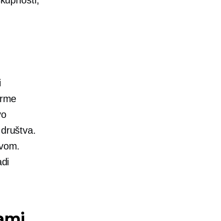
i
orme
vo
 društva.
tvom.
adi
kami