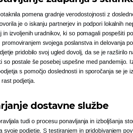
dotaknila pomena gradnje verodostojnosti z dosledno
orila je o iskanju partnerjev in podpori lokalnih nep
j in izvoljenih uradnikov, ki so pomagali pospešiti po
 promoviranjem svojega poslanstva in delovanja
po
djetje pridobilo svoj ugled dovolj, da se je razširilo n
ki so postale še posebej uspešne med pandemijo. I
odjetja s pomočjo doslednosti in sporočanja se je i
 rast podjetja.
rjanje dostavne službe
pravljala tudi o procesu ponavljanja in izboljšanja sto
 svoje podjetje. S testiranjem in pridobivanjem pov