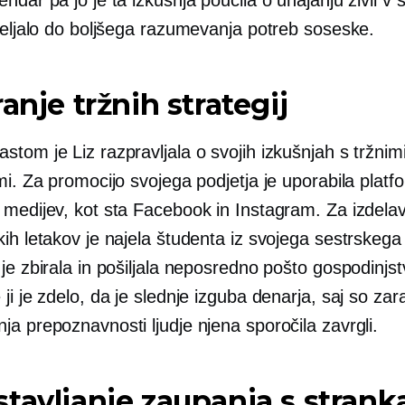
ipeljalo do boljšega razumevanja potreb soseske.
ranje tržnih strategij
tom je Liz razpravljala o svojih izkušnjah s tržnim
mi. Za promocijo svojega podjetja je uporabila platf
 medijev, kot sta Facebook in Instagram. Za izdela
ih letakov je najela študenta iz svojega sestrskega
je zbirala in pošiljala neposredno pošto gospodinjs
ji je zdelo, da je slednje izguba denarja, saj so zar
a prepoznavnosti ljudje njena sporočila zavrgli.
tavljanje zaupanja s stran