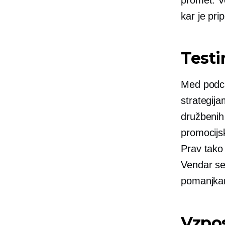
kar je pr
Testi
Med podcas
strategija
družbenih
promocijsk
Prav tako 
Vendar se 
pomanjkanj
Vzpos