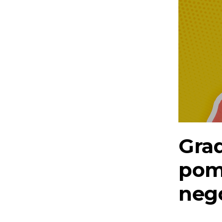
Grad
pom
nego