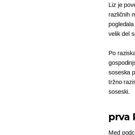
Liz je pov
različnih 
pogledala 
velik del 
Po razisk
gospodinjs
soseska po
tržno razi
soseski.
prva
Med podca