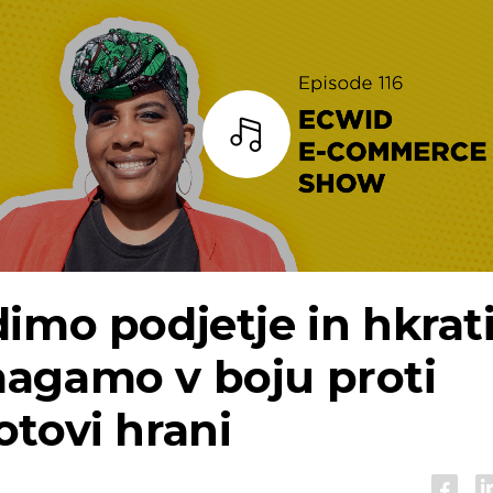
Bar
imo podjetje in hkrat
agamo v boju proti
tovi hrani