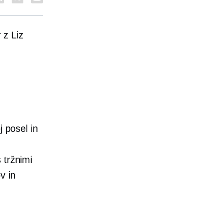
 z Liz
j posel in
 tržnimi
v in