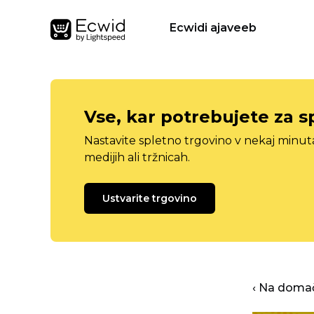
Ecwidi ajaveeb
Vse, kar potrebujete za s
Nastavite spletno trgovino v nekaj minu
medijih ali tržnicah.
Ustvarite trgovino
‹ Na domač