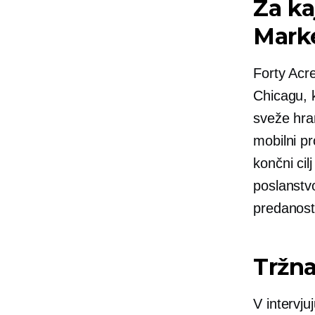
Za ka
Mark
Forty Acre
Chicagu, 
sveže hra
mobilni pr
končni cil
poslanstv
predanost 
Tržna
V intervju