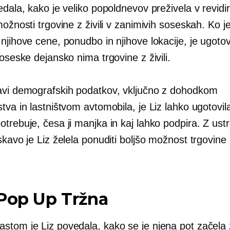
edala, kako je veliko popoldnevov preživela v revidi
možnosti trgovine z živili v zanimivih soseskah. Ko j
njihove cene, ponudbo in njihove lokacije, je ugotov
soseske dejansko nima trgovine z živili.
avi demografskih podatkov, vključno z dohodkom
tva in lastništvom avtomobila, je Liz lahko ugotovila
trebuje, česa ji manjka in kaj lahko podpira. Z ust
skavo je Liz želela ponuditi boljšo možnost trgovine z 
Pop Up
Tržna
stom je Liz povedala, kako se je njena pot začela 