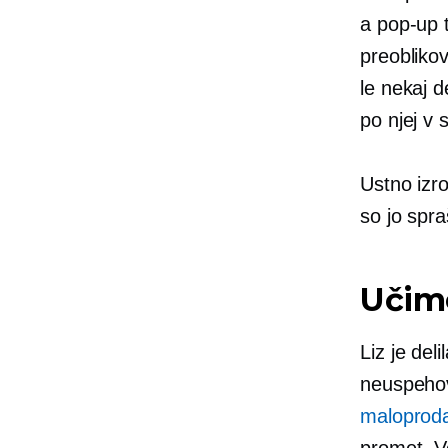
a
pop-up
t
preoblikov
le nekaj d
po njej v 
Ustno izro
so jo spraš
Učim
Liz je del
neuspehov
maloproda
promet. Ve