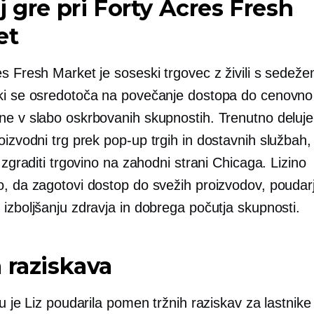
j gre pri Forty Acres Fresh
et
s Fresh Market je soseski trgovec z živili s sedež
ki se osredotoča na povečanje dostopa do cenovn
ne v slabo oskrbovanih skupnostih. Trenutno deluje
oizvodni trg prek
pop-up
trgih in dostavnih službah, 
j zgraditi trgovino na zahodni strani Chicaga. Lizino
o, da zagotovi dostop do svežih proizvodov, poudar
izboljšanju zdravja in dobrega počutja skupnosti.
 raziskava
ju je Liz poudarila pomen tržnih raziskav za lastnike 