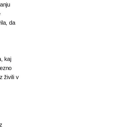
ranju
e
ila, da
, kaj
rezno
živili v
z