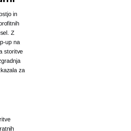
stjo in
rofitnih
sel. Z
p-up
na
a storitve
zgradnja
zkazala za
ritve
ratnih