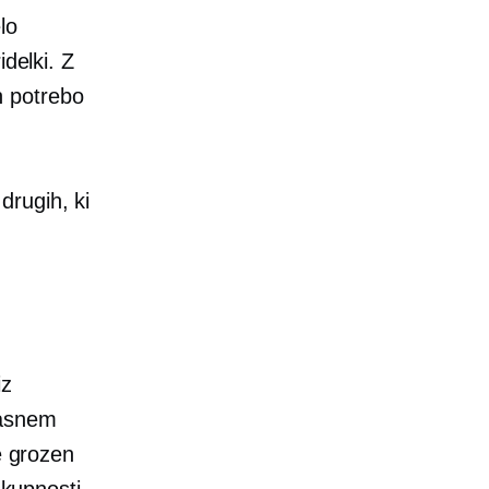
lo
delki. Z
in potrebo
 drugih, ki
iz
časnem
je grozen
skupnosti,