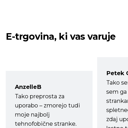
E-trgovina, ki vas varuje
Petek 
Tako s
AnzelleB
sem ga 
Tako preprosta za
strank
uporabo – zmorejo tudi
spletne
moje najbolj
zdaj up
tehnofobične stranke.