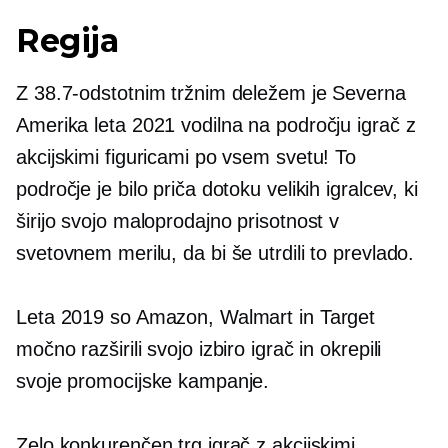
Regija
Z 38.7-odstotnim tržnim deležem je Severna
Amerika leta 2021 vodilna na področju igrač z
akcijskimi figuricami po vsem svetu! To
področje je bilo priča dotoku velikih igralcev, ki
širijo svojo maloprodajno prisotnost v
svetovnem merilu, da bi še utrdili to prevlado.
Leta 2019 so Amazon, Walmart in Target
močno razširili svojo izbiro igrač in okrepili
svoje promocijske kampanje.
Zelo konkurenčen trg igrač z akcijskimi