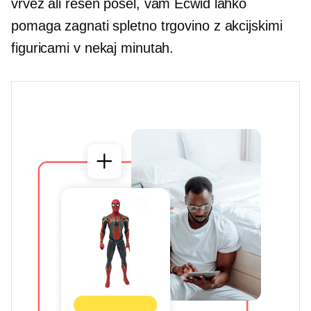
vrvež ali resen posel, vam Ecwid lahko
pomaga zagnati spletno trgovino z akcijskimi
figuricami v nekaj minutah.