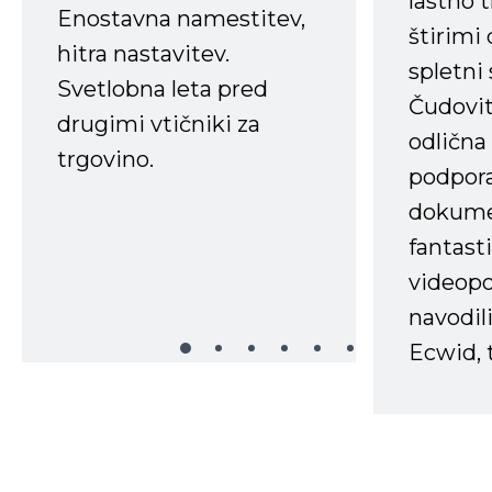
lastno 
Enostavna namestitev,
štirimi
hitra nastavitev.
spletni
Svetlobna leta pred
Čudovit
drugimi vtičniki za
odlična
trgovino.
podpora
dokume
fantast
videopo
navodili
Ecwid, t