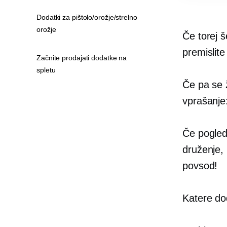
Dodatki za pištolo/orožje/strelno
orožje
Če torej 
premislite
Začnite prodajati dodatke na
spletu
Če pa se ž
vprašanje:
Če pogleda
druženje,
povsod!
Katere dod