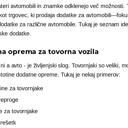
teri avtomobili in znamke odklenejo več možnosti. 
 kot trgovec, ki prodaja dodatke za
avtomobili—foku
dodatke za različne avtomobile. Tukaj je seznam ide
ske dodatke.
a oprema za tovorna vozila
 ni a
avto - je
življenjski slog. Tovornjaki so veliki, m
stotine dodatne opreme. Tukaj je nekaj primerov:
nine za tovornjake
reproge
e za tovornjake
 rešetk