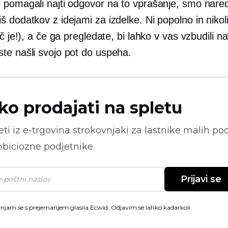
 pomagali najti odgovor na to vprašanje, smo naredi
 dodatkov z idejami za izdelke. Ni popolno in niko
eč je!), a če ga pregledate, bi lahko v vas vzbudili na
te našli svojo pot do uspeha.
ko prodajati na spletu
ti iz
e-trgovina
strokovnjaki za lastnike malih pod
biciozne podjetnike.
Prijavi se
injam se s prejemanjem glasila Ecwid. Odjavim se lahko kadarkoli.