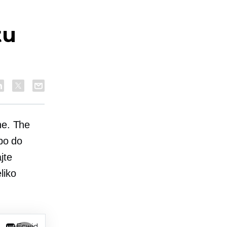
tu
ne. The
 bo do
jte
liko