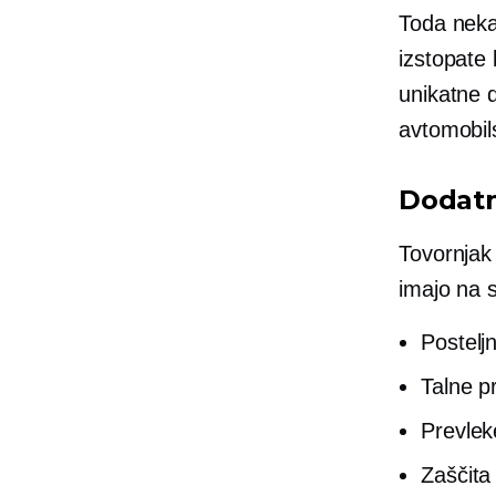
Toda neka
izstopate
unikatne 
avtomobil
Dodatn
Tovornjak
imajo na 
Postelj
Talne p
Prevlek
Zaščita