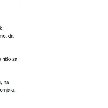
k
imo, da
e nišo za
u, na
vornjaku,