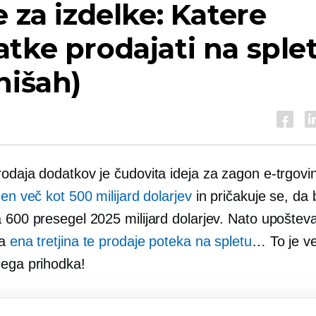
e za izdelke: Katere
tke prodajati na sple
nišah)
rodaja dodatkov je čudovita ideja za zagon e-trgovi
den več kot 500 milijard dolarjev
in pričakuje se, da
 600 presegel 2025 milijard dolarjev. Nato upošteva
da
ena tretjina te prodaje poteka na spletu
… To je ve
nega prihodka!