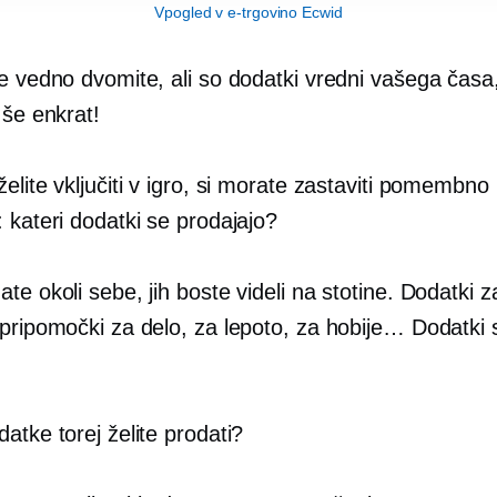
Vpogled v e-trgovino Ecwid
še vedno dvomite, ali so dodatki vredni vašega časa
 še enkrat!
elite vključiti v igro, si morate zastaviti pomembno
 kateri dodatki se prodajajo?
te okoli sebe, jih boste videli na stotine. Dodatki z
 pripomočki za delo, za lepoto, za hobije… Dodatki 
atke torej želite prodati?