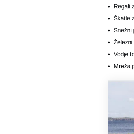
Regali 
Škatle 
Snežni 
Železni 
Vodje t
Mreža p