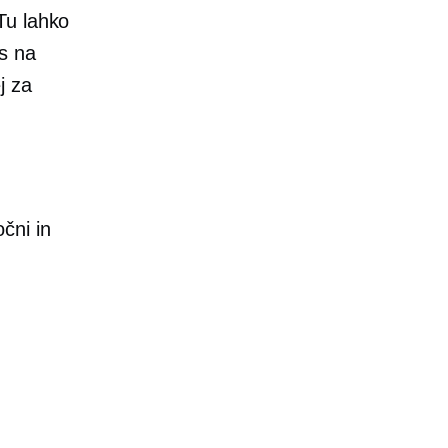
Tu lahko
s
na
j za
očni in