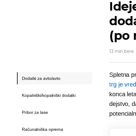
Idej
doda
(po 
13 min bere
Spletna p
Dodatki za avto/avto
trg je vre
konca leta
Kopalniški/kopalniški dodatki
dejstvo, 
Pribor za lase
potencial
Računalniška oprema