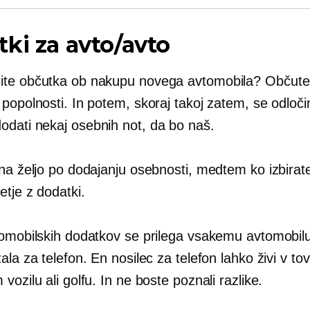
ki za avto/avto
te občutka ob nakupu novega avtomobila? Občute
 popolnosti. In potem, skoraj takoj zatem, se odloč
dati nekaj osebnih not, da bo naš.
 na željo po dodajanju osebnosti, medtem ko izbirat
etje z dodatki.
tomobilskih dodatkov se prilega vsakemu avtomobil
ala za telefon. En nosilec za telefon lahko živi v to
vozilu ali golfu. In ne boste poznali razlike.