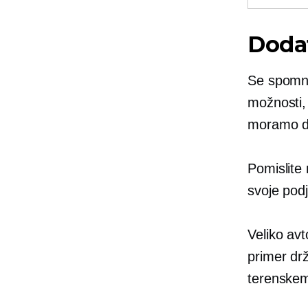
Dodat
Se spomni
možnosti,
moramo do
Pomislite
svoje podj
Veliko av
primer drž
terenskem 