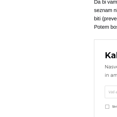
Da bi vam
seznam niš
biti (prev
Potem bos
Ka
Nasve
in am
Str