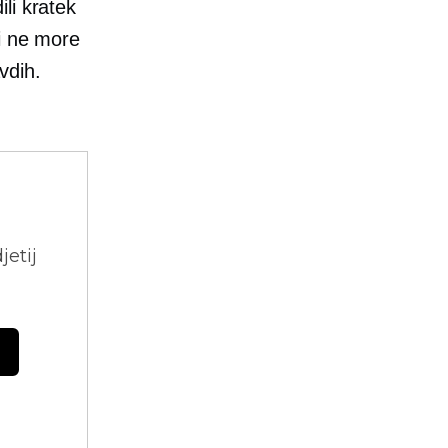
li kratek
li ne more
vdih.
jetij