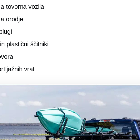
za tovorna vozila
za orodje
plugi
in plastični ščitniki
ovora
rtljažnih vrat