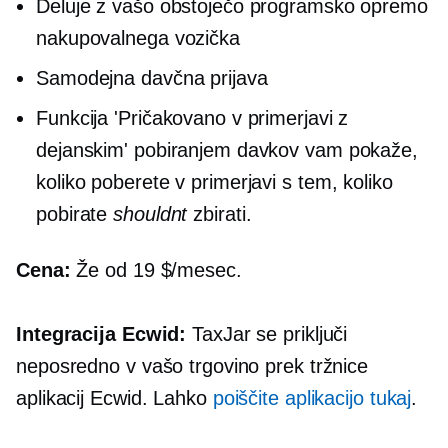
Deluje z vašo obstoječo programsko opremo
nakupovalnega vozička
Samodejna davčna prijava
Funkcija 'Pričakovano v primerjavi z
dejanskim' pobiranjem davkov vam pokaže,
koliko poberete v primerjavi s tem, koliko
pobirate
shouldnt
zbirati.
Cena:
Že od 19 $/mesec.
Integracija Ecwid:
TaxJar se priključi
neposredno v vašo trgovino prek tržnice
aplikacij Ecwid. Lahko
poiščite aplikacijo tukaj
.