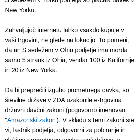
S sedežem v Yorku
podjetja so plačala davek v
New Yorku.
Zahvaljujoč internetu lahko vsakdo kupuje v
vaši trgovini, ne glede na lokacijo. To pomeni,
da an
S sedežem v Ohiu
podjetje ima morda
samo 5 strank iz Ohia, vendar 100 iz Kalifornije
in 20 iz New Yorka.
Da bi preprečili izgubo prometnega davka, so
številne države v ZDA uzakonile
e-trgovina
državni davčni zakoni (pogovorno imenovani
"
Amazonski zakoni
). V skladu s temi zakoni ste
vi, lastnik podjetja, odgovorni za pobiranje in