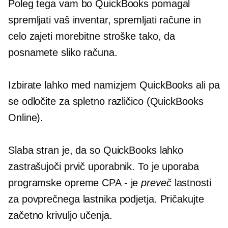
Poleg tega vam bo QuickBooks pomagal
spremljati vaš inventar, spremljati račune in
celo zajeti morebitne stroške tako, da
posnamete sliko računa.
Izbirate lahko med namizjem QuickBooks ali pa
se odločite za spletno različico (QuickBooks
Online).
Slaba stran je, da so QuickBooks lahko
zastrašujoči
prvič
uporabnik. To je uporaba
programske opreme CPA - je
preveč
lastnosti
za povprečnega lastnika podjetja. Pričakujte
začetno krivuljo učenja.