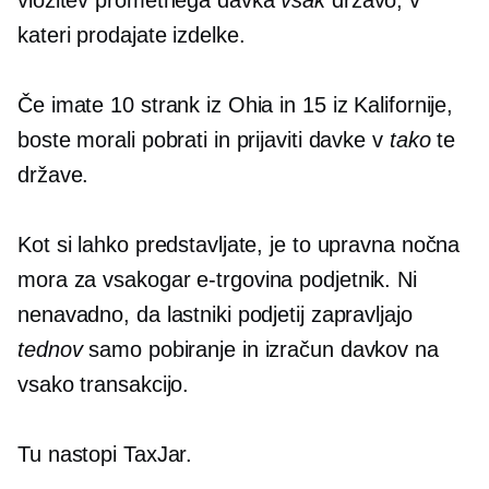
vložitev prometnega davka
vsak
državo, v
kateri prodajate izdelke.
Če imate 10 strank iz Ohia in 15 iz Kalifornije,
boste morali pobrati in prijaviti davke v
tako
te
države.
Kot si lahko predstavljate, je to upravna nočna
mora za vsakogar
e-trgovina
podjetnik. Ni
nenavadno, da lastniki podjetij zapravljajo
tednov
samo pobiranje in izračun davkov na
vsako transakcijo.
Tu nastopi TaxJar.