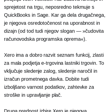
sprejetost na trgu, neposredno tekmuje s
QuickBooks in Sage. Kar ga dela drugačnega,
je njegova osredotočenost na uporabnost in
dizajn (od tod tudi njegov slogan — »čudovita
računovodska programska oprema«).
Xero ima a
dobro razvit
seznam funkcij, zlasti
za mala podjetja
e-trgovina
lastniki trgovin. To
vključuje sledenje zalog, sledenje naročil in
izračun prometnega davka. Dobite tudi
izboljšano varnost podatkov, zahtevke za
stroške in upravljanje plač.
Druga prednost izbire Xero je njegova