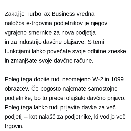
Zakaj je TurboTax Business vredna
naložba
e-trgovina
podjetnikov je njegov
vgrajeno
smernice za nova podjetja
in
za industrijo
davčne olajšave. S temi
funkcijami lahko povečate svoje odbitne zneske
in zmanjšate svoje davčne račune.
Poleg tega dobite tudi neomejeno
W-2
in 1099
obrazcev. Če pogosto najemate samostojne
podjetnike, bo to precej olajšalo davčno prijavo.
Poleg tega lahko tudi prijavite davke za več
podjetij – kot nalašč za podjetnike, ki vodijo več
trgovin.