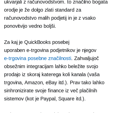
ukvarjali z računovodstvom. to
značilno bogata
orodje je že dolgo
zlati standard
za
računovodstvo malih podjetij in je z vsako
ponovitvijo vedno boljši.
Za kaj je QuickBooks posebej
uporaben
e-trgovina
podjetnikov je njegov
e-trgovina
posebne značilnosti
. Zahvaljujoč
obsežnim integracijam lahko beležite svojo
prodajo iz skoraj katerega koli kanala (vaša
trgovina, Amazon, eBay itd.). Prav tako lahko
sinhronizirate svoje finance iz več plačilnih
sistemov (kot je Paypal, Square itd.).