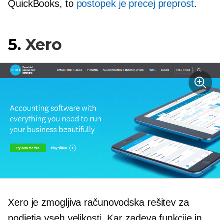
QuickBooks, to
postopek je precej preprost
.
5.
Xero
Xero je zmogljiva računovodska rešitev za
podjetja vseh velikosti. Kar zadeva funkcije in