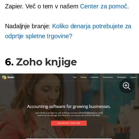
Zapier. Več o tem v našem
Center za pomoč
.
Nadaljnje branje:
Koliko denarja potrebujete za
odprtje spletne trgovine?
6.
Zoho knjige